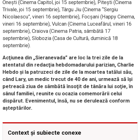
Oneşti (Cinema Capitol, joi 15 septembrie), Piteşti (Cinema
Trivale, joi 15 septembrie), Târgu Jiu (Cinema “Sergiu
Nicolaescu”, vineri 16 septembrie), Focşani (Happy Cinema,
vineri 16 septembrie), Vulcan (Cinema Luceafărul, vineri 16
septembrie), Craiova (Cinema Patria, sâmbătă 17
septembrie), Slobozia (Casa de Cultură, duminică 18
septembrie).
Acţiunea din „Sieranevada” are loc la trei zile de la
atentatul din redacţia hebdomadarului parizian, Charlie
Hebdo şi la patruzeci de zile de la moartea tatălui său,
când Lary, un medic trecut de 40 de ani, urmează să îşi
petreacă ziua de sâmbătă însoţit de tânăra lui soţie, în
sânul familiei, reunite cu ocazia comemorării celui
dispărut. Evenimentul, însă, nu se derulează conform
aşteptărilor.
Context și subiecte conexe