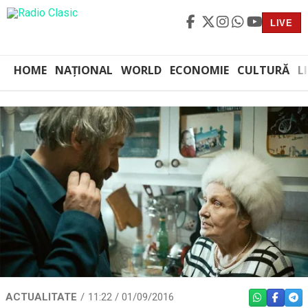
LIVE
HOME
NAȚIONAL
WORLD
ECONOMIE
CULTURĂ
L
ACTUALITATE
11:22 / 01/09/2016
WHATSAPP
FACEBO
TEL