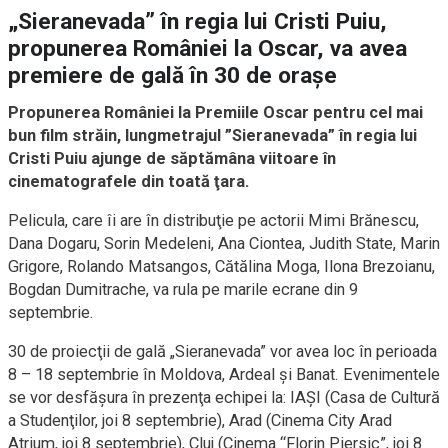
„Sieranevada” în regia lui Cristi Puiu,
propunerea României la Oscar, va avea
premiere de gală în 30 de oraşe
Propunerea României la Premiile Oscar pentru cel mai
bun film străin, lungmetrajul ”Sieranevada” în regia lui
Cristi Puiu ajunge de săptămâna viitoare în
cinematografele din toată ţara.
Pelicula, care îi are în distribuţie pe actorii Mimi Brănescu,
Dana Dogaru, Sorin Medeleni, Ana Ciontea, Judith State, Marin
Grigore, Rolando Matsangos, Cătălina Moga, Ilona Brezoianu,
Bogdan Dumitrache, va rula pe marile ecrane din 9
septembrie.
30 de proiecţii de gală „Sieranevada” vor avea loc în perioada
8 – 18 septembrie în Moldova, Ardeal şi Banat. Evenimentele
se vor desfăşura în prezenţa echipei la: IAŞI (Casa de Cultură
a Studenţilor, joi 8 septembrie), Arad (Cinema City Arad
Atrium, joi 8 septembrie), Cluj (Cinema “Florin Piersic”, joi 8