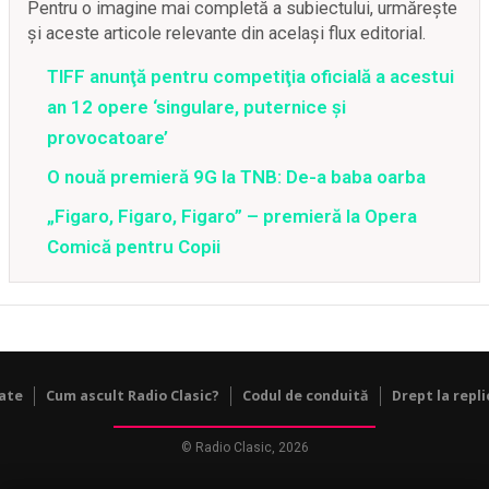
Pentru o imagine mai completă a subiectului, urmărește
și aceste articole relevante din același flux editorial.
TIFF anunţă pentru competiţia oficială a acestui
an 12 opere ‘singulare, puternice şi
provocatoare’
O nouă premieră 9G la TNB: De-a baba oarba
„Figaro, Figaro, Figaro” – premieră la Opera
Comică pentru Copii
tate
Cum ascult Radio Clasic?
Codul de conduită
Drept la repli
© Radio Clasic, 2026