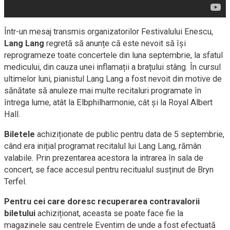
Într-un mesaj transmis organizatorilor Festivalului Enescu,
Lang Lang
regretă să anunțe că este nevoit să își
reprogrameze toate concertele din luna septembrie, la sfatul
medicului, din cauza unei inflamații a brațului stâng. În cursul
ultimelor luni, pianistul Lang Lang a fost nevoit din motive de
sănătate să anuleze mai multe recitaluri programate în
întrega lume, atât la Elbphilharmonie, cât și la Royal Albert
Hall.
Biletele
achiziționate de public pentru data de 5 septembrie,
când era inițial programat recitalul lui Lang Lang, rămân
valabile. Prin prezentarea acestora la intrarea în sala de
concert, se face accesul pentru recitualul susținut de Bryn
Terfel.
Pentru cei care doresc
recuperarea contravalorii
biletului
achiziționat, aceasta se poate face fie la
magazinele sau centrele Eventim de unde a fost efectuată