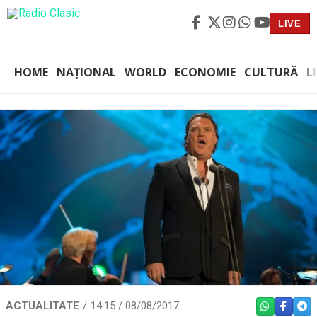
LIVE
HOME
NAȚIONAL
WORLD
ECONOMIE
CULTURĂ
L
ACTUALITATE
14:15 / 08/08/2017
WHATSAPP
FACEBO
TEL