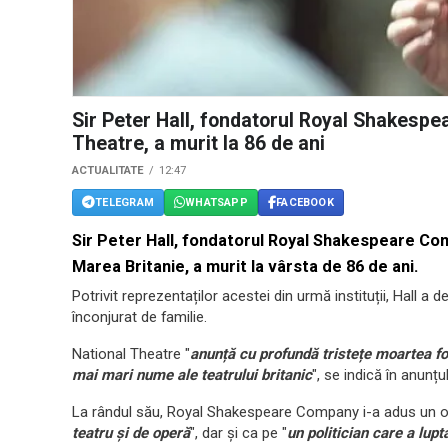
Sir Peter Hall, fondatorul Royal Shakespe
Theatre, a murit la 86 de ani
ACTUALITATE
12:47
TELEGRAM
WHATSAPP
FACEBOOK
Sir Peter Hall, fondatorul Royal Shakespeare Com
Marea Britanie, a murit la vârsta de 86 de ani.
Potrivit reprezentaților acestei din urmă instituții, Hall a 
înconjurat de familie.
National Theatre "
anunță cu profundă tristețe moartea fos
mai mari nume ale teatrului britanic
", se indică în anunțul
La rândul său, Royal Shakespeare Company i-a adus un oma
teatru și de operă
", dar și ca pe "
un politician care a lupt