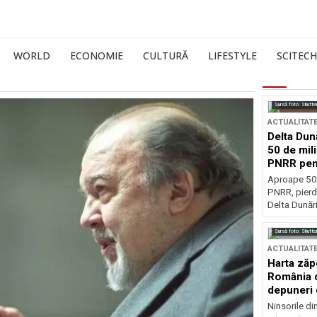
WORLD
ECONOMIE
CULTURĂ
LIFESTYLE
SCITECH
Sursă foto: Shutte
ACTUALITAT
Delta Dun
50 de mil
PNRR pen
esențiale
Aproape 50 
PNRR, pierdu
Delta Dunării
Sursă foto: Shutte
ACTUALITAT
Harta zăp
România c
depuneri 
Ninsorile di