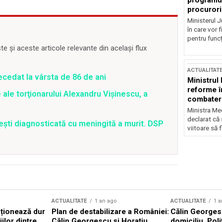
programul
procurori
Ministerul Ju
în care vor f
pentru funcți
 și aceste articole relevante din același flux
ACTUALITAT
ecedat la vârsta de 86 de ani
Ministrul
reforme î
 ale torţionarului Alexandru Vişinescu, a
combaterea
Ministra Med
declarat că
ești diagnosticată cu meningită a murit. DSP
viitoare să 
ACTUALITATE
1 an ago
ACTUALITATE
1 a
cționează dur
Plan de destabilizare a României:
Călin Georgesc
ilor dintre
Călin Georgescu și Horațiu
domiciliu. Poli