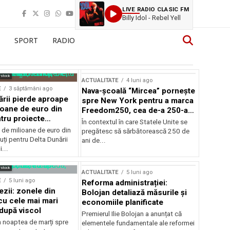
LIVE RADIO CLASIC FM
Billy Idol - Rebel Yell
SPORT
RADIO
rstock
ACTUALITATE
4 luni ago
E
3 săptămâni ago
Nava-școală “Mircea” pornește
ării pierde aproape
spre New York pentru a marca
ioane de euro din
Freedom250, cea de-a 250-a
tru proiecte
aniversare a Statelor Unite
În contextul în care Statele Unite se
de milioane de euro din
pregătesc să sărbătorească 250 de
ți pentru Delta Dunării
ani de...
...
rstock
ACTUALITATE
5 luni ago
E
5 luni ago
Reforma administrației:
ezii: zonele din
Bolojan detaliază măsurile și
u cele mai mari
economiile planificate
după viscol
Premierul Ilie Bolojan a anunțat că
n noaptea de marți spre
elementele fundamentale ale reformei