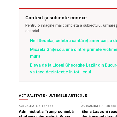
Context și subiecte conexe
Pentru o imagine mai completă a subiectului, urmărește
editorial.
Neil Sedaka, celebru cântăreț american, a d
Micaela Ghiţescu, una dintre primele victime
murit
Eleva de la Liceul Gheorghe Lazăr din Bucur
va face dezinfecție în tot liceul
ACTUALITATE - ULTIMELE ARTICOLE
ACTUALITATE
1 an ago
ACTUALITATE
1 an ago
Administrația Trump schimbă
Elena Lasconi rea
strategia cibernetică: Rusia,
după eșecul discuți