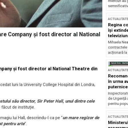
miercuri au 
semnificati
ACTUALITAT
Regina co
își extind
are Company și fost director al National
televiziun
Mihaela Nea
contractele 
acționară la
Sursă foto: Shutte
pany și fost director al National Theatre din
ACTUALITAT
Recomandă
în urma av
decedat luni la University College Hospital din Londra,
puternice
Inspectoratu
de Urgență 
tului său director, Sir Peter Hall, unul dintre cele
pentru popula
 făcut de instituție.
ACTUALITAT
giu lui Hall, descriindu-l ca pe "
un mare regizor de
Ministerul
at pentru arte
".