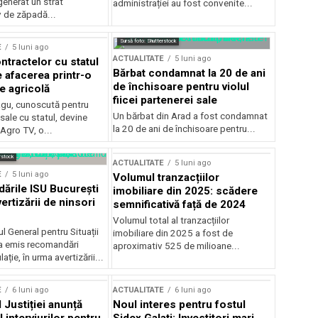
generat un strat
administrației au fost convenite...
v de zăpadă...
Sursă foto: Shutterstock
E
5 luni ago
ACTUALITATE
5 luni ago
ntractelor cu statul
Bărbat condamnat la 20 de ani
e afacerea printr-o
de închisoare pentru violul
e agricolă
fiicei partenerei sale
gu, cunoscută pentru
Un bărbat din Arad a fost condamnat
sale cu statul, devine
la 20 de ani de închisoare pentru...
 Agro TV, o...
rstock
ACTUALITATE
5 luni ago
E
5 luni ago
Volumul tranzacțiilor
rile ISU București
imobiliare din 2025: scădere
ertizării de ninsori
semnificativă față de 2024
Volumul total al tranzacțiilor
l General pentru Situații
imobiliare din 2025 a fost de
a emis recomandări
aproximativ 525 de milioane...
ție, în urma avertizării...
E
6 luni ago
ACTUALITATE
6 luni ago
 Justiției anunță
Noul interes pentru fostul