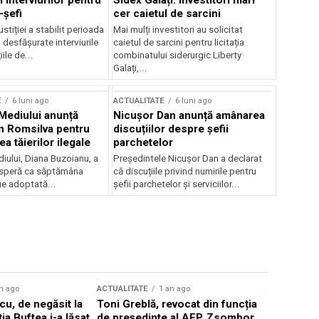
 interviurilor pentru
Sidex Galați: Investitori mari
-șefi
cer caietul de sarcini
stiției a stabilit perioada
Mai mulți investitori au solicitat
i desfășurate interviurile
caietul de sarcini pentru licitația
ile de...
combinatului siderurgic Liberty
Galați,...
E
6 luni ago
ACTUALITATE
6 luni ago
 Mediului anunță
Nicușor Dan anunță amânarea
n Romsilva pentru
discuțiilor despre șefii
 tăierilor ilegale
parchetelor
iului, Diana Buzoianu, a
Președintele Nicușor Dan a declarat
 speră ca săptămâna
că discuțiile privind numirile pentru
fie adoptată...
șefii parchetelor și serviciilor...
n ago
ACTUALITATE
1 an ago
ACTUALITATE
u, de negăsit la
Toni Greblă, revocat din funcția
Ilie Boloj
ția Buftea i-a lăsat
de președinte al AEP. Zsombor
alegerilor