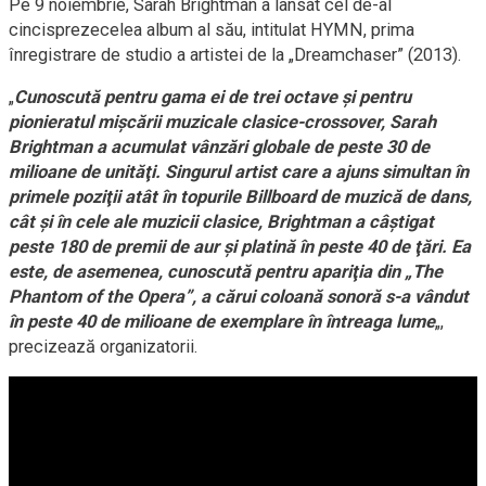
Pe 9 noiembrie, Sarah Brightman a lansat cel de-al
cincisprezecelea album al său, intitulat HYMN, prima
înregistrare de studio a artistei de la „Dreamchaser” (2013).
„
Cunoscută pentru gama ei de trei octave şi pentru
pionieratul mişcării muzicale clasice-crossover, Sarah
Brightman a acumulat vânzări globale de peste 30 de
milioane de unităţi. Singurul artist care a ajuns simultan în
primele poziţii atât în topurile Billboard de muzică de dans,
cât şi în cele ale muzicii clasice, Brightman a câştigat
peste 180 de premii de aur şi platină în peste 40 de ţări. Ea
este, de asemenea, cunoscută pentru apariţia din „The
Phantom of the Opera”, a cărui coloană sonoră s-a vândut
în peste 40 de milioane de exemplare în întreaga lume
„,
precizează organizatorii.