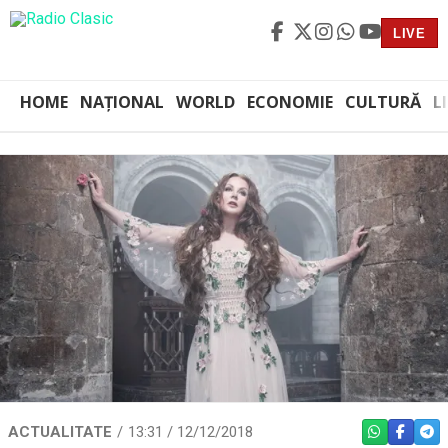
LIVE
HOME
NAȚIONAL
WORLD
ECONOMIE
CULTURĂ
L
ACTUALITATE
13:31 / 12/12/2018
WHATSAPP
FACEBO
TEL