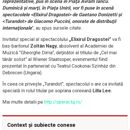
reprezentative, pus în scenă în Piaţa Avram Iancu.
Duminică şi marţi, în Piaţa Unirii, vor fi puse în scenă
spectacolele <Elixirul Dragostei> de Gaetano Donizetti şi
<Turandot> de Giacomo Puccini, onorate de distribuţii
internaţionale
”, au spus sursele citate.
Invitatul special al spectacolului
„Elixirul Dragostei”
va fi
bas-baritonul
Zoltán Nagy
, absolvent al Academiei de
Muzică ”Gheorghe Dima”, deţinător al titlului de „Cel mai
tânăr solist” al Wiener Staatsoper, evenimentul fiind
prezentat în parteneriat cu Teatrul Csokonai Színház din
Debrecen (Ungaria).
În ceea ce priveşte „Turandot”, spectacolul o are ca invitată
specială în rolul titular pe soprana coreeană
Lilla Lee.
Mai multe detalii pe
http://operacluj.ro/
Context și subiecte conexe