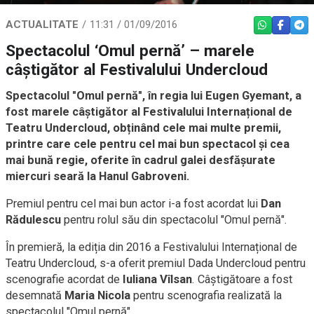
ACTUALITATE
11:31 / 01/09/2016
WHATSAPP
FACEBO
TEL
Spectacolul ‘Omul pernă’ – marele
câștigător al Festivalului Undercloud
Spectacolul "Omul pernă", în regia lui Eugen Gyemant, a
fost marele câștigător al Festivalului Internațional de
Teatru Undercloud, obținând cele mai multe premii,
printre care cele pentru cel mai bun spectacol și cea
mai bună regie, oferite în cadrul galei desfășurate
miercuri seară la Hanul Gabroveni.
Premiul pentru cel mai bun actor i-a fost acordat lui
Dan
Rădulescu
pentru rolul său din spectacolul "Omul pernă".
În premieră, la ediția din 2016 a Festivalului Internațional de
Teatru Undercloud, s-a oferit premiul Dada Undercloud pentru
scenografie acordat de
Iuliana Vîlsan
. Câștigătoare a fost
desemnată
Maria Nicola
pentru scenografia realizată la
spectacolul "Omul pernă".