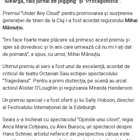
''Aleargă, fals jurnal de jogging" și "Protagonista".
Premiul "Under Any Cloud" pentru promovarea și susținerea
generației de tineri de la Cluj i-a fost acordat regizorului
Mihai
Măniuțiu.
"Îmi face foarte mare plăcere să primesc acest premiu și
sper să dovedesc și în anii care urmează că nu mi l-ați dat
de pomană", a spus, cu umor, Mihai Măniuțiu.
Ultimul premiu al serii a fost unul de excelență, acordat de
criticul de teatru Octavian Saiu echipei spectacolului
"Tragedianul". Pentru a primi distincția, pe scenă au urcat
actorul Alister O'Loughlin și regizoarea Miranda Henderson.
Un premiu special i-a fost oferit și lui Sally Hobson, director
al Festivalului Internațional de la Edinburgh.
Seara s-a încheiat cu spectacolul "Opiniile unui clovn", regia
Anca Maria Colțeanu, cu Alex Buescu, un spectacol despre
Hans Schnier, artistul nefericit din perspectiva căruia este