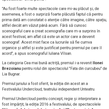
"Au fost foarte multe spectacole care mi-au plăcut și, de
asemenea, a fost o surpriză foarte plăcută faptul că pentru
prima dată am constatat o atenție către imagine, către spațiu,
altfel decât am văzut până acum. Fără să cunosc
scenograful care a creat scenografia care m-a surprins în
acest festival, am aflat că este un actor care a devenit
scenograf. Acest mixt face ca lucrurile să fie cumva
organice și altfel și este justificat pentru premiul pe care îl
acord", a spus scenograful Iuliana Vîlsan.
La categoria Cea mai bună actriță, premiul i-a revenit
Ilonei
Brezoianu
pentru rolul din spectacolul "Fata din curcubeu" de
Lia Bugnar.
Premiul juriului a fost oferit, la ediția din acest an a
Festivalului Undercloud, teatrului independent Unteatru.
Premiul Undercloud pentru concept, regie și interpretare a
fost împărțit, la ediția 2016 a festivalului, de spectacolele