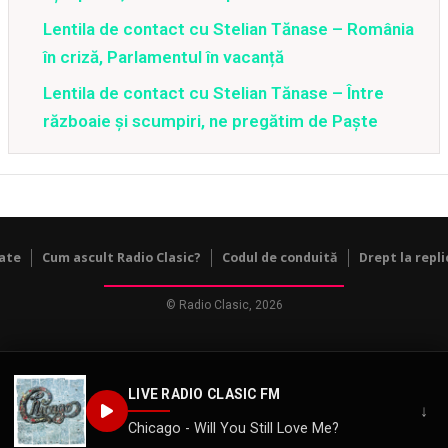
Lentila de contact cu Stelian Tănase – România
în criză, Parlamentul în vacanță
Lentila de contact cu Stelian Tănase – Între
războaie și scumpiri, ne pregătim de Paște
tate
Cum ascult Radio Clasic?
Codul de conduită
Drept la repli
© Radio Clasic, 2026
LIVE RADIO CLASIC FM
↓
Chicago - Will You Still Love Me?