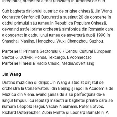
înregistrat, orchestra a fost reinvitată în America de Sud.
Sub bagheta dirijorului austriac de origine chineză, Jin Wang,
Orchestra Simfonică București a sustinut 20 de concerte în
cadrul primului său turneu în Republica Populara Chineză,
devenind astfel prima orchestră simfonică din Romania care
a concertat în cadrul unui turneu de anvergură după 1990 în
Shanghai, Nanjing, Hangzhou, Wuxi, Changzhou, Suzhou.
Parteneri
: Primaria Sectorului 6 / Centrul Cultural European
Sector 6, UCIMR, Ponsa, Texcargo, EVconnect.ro
Parteneri media
: Radio Clasic, MediaAdvertising
Jin Wang
Distins muzician şi dirijor, Jin Wang a studiat dirijatul de
orchestră la Conservatorul din Beijing şi apoi la Academia de
Muzică din Viena, având şansa de a se perfecţiona de-a
lungul timpului cu reputaţi maeştri ai baghetei printre care se
numără Leopold Hager, Vaclav Neumann, Peter Eötvös,
Richard Österreicher, Zubin Mehta şi Leonard Bernstein. A