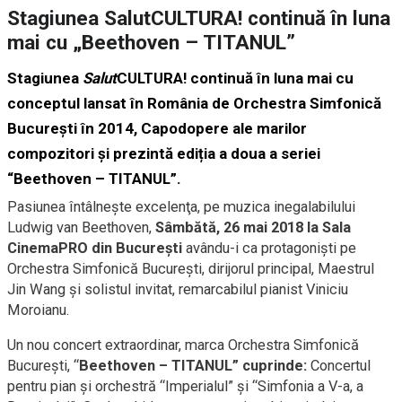
Stagiunea SalutCULTURA! continuă în luna
mai cu „Beethoven – TITANUL”
Stagiunea
Salut
CULTURA! continuă în luna mai cu
conceptul lansat în România de
Orchestra Simfonică
Bucureşti
în 2014,
Capodopere ale marilor
compozitori
și prezintă ediția a doua a seriei
“Beethoven – TITANUL”
.
Pasiunea întâlnește excelenţa, pe muzica inegalabilului
Ludwig van Beethoven,
Sâmbătă, 26 mai 2018 la Sala
CinemaPRO din București
avându-i ca protagonişti pe
Orchestra Simfonică București, dirijorul principal, Maestrul
Jin Wang și solistul invitat, remarcabilul pianist Viniciu
Moroianu.
Un nou concert extraordinar, marca Orchestra Simfonică
București, “
Beethoven – TITANUL” cuprinde:
Concertul
pentru pian și orchestră “Imperialul” și “Simfonia a V-a, a