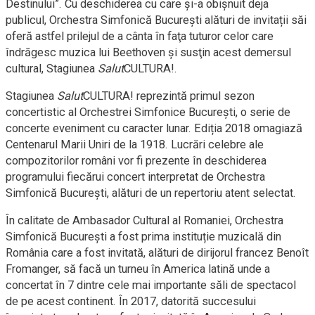
Destinului”. Cu deschiderea cu care şi-a obişnuit deja
publicul, Orchestra Simfonică Bucureşti alături de invitații săi
oferă astfel prilejul de a cânta în faţa tuturor celor care
îndrăgesc muzica lui Beethoven şi susţin acest demersul
cultural, Stagiunea
Salut
CULTURA!.
Stagiunea
Salut
CULTURA! reprezintă primul sezon
concertistic al Orchestrei Simfonice București, o serie de
concerte eveniment cu caracter lunar. Ediția 2018 omagiază
Centenarul Marii Uniri de la 1918. Lucrări celebre ale
compozitorilor români vor fi prezente în deschiderea
programului fiecărui concert interpretat de Orchestra
Simfonică București, alături de un repertoriu atent selectat.
În calitate de Ambasador Cultural al Romaniei, Orchestra
Simfonică București a fost prima instituție muzicală din
România care a fost invitată, alături de dirijorul francez Benoît
Fromanger, să facă un turneu în America latină unde a
concertat în 7 dintre cele mai importante săli de spectacol
de pe acest continent. În 2017, datorită succesului