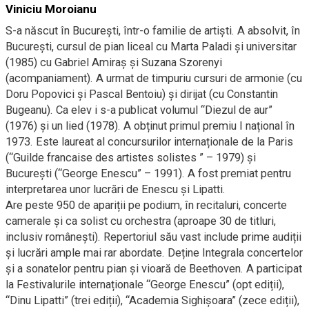
Viniciu Moroianu
S-a născut în București, într-o familie de artiști. A absolvit, în
București, cursul de pian liceal cu Marta Paladi și universitar
(1985) cu Gabriel Amiraș și Suzana Szorenyi
(acompaniament). A urmat de timpuriu cursuri de armonie (cu
Doru Popovici și Pascal Bentoiu) și dirijat (cu Constantin
Bugeanu). Ca elev i s-a publicat volumul “Diezul de aur”
(1976) și un lied (1978). A obținut primul premiu I național în
1973. Este laureat al concursurilor internaționale de la Paris
(“Guilde francaise des artistes solistes ” – 1979) și
București (“George Enescu” – 1991). A fost premiat pentru
interpretarea unor lucrări de Enescu și Lipatti.
Are peste 950 de apariții pe podium, în recitaluri, concerte
camerale și ca solist cu orchestra (aproape 30 de titluri,
inclusiv românești). Repertoriul său vast include prime audiții
și lucrări ample mai rar abordate. Deține Integrala concertelor
și a sonatelor pentru pian și vioară de Beethoven. A participat
la Festivalurile internaționale “George Enescu” (opt ediții),
“Dinu Lipatti” (trei ediții), “Academia Sighișoara” (zece ediții),