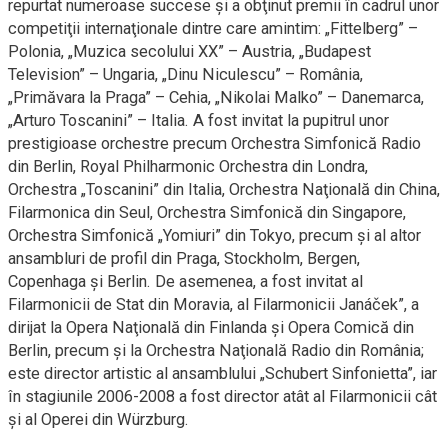
repurtat numeroase succese şi a obţinut premii în cadrul unor
competiţii internaţionale dintre care amintim: „Fittelberg” –
Polonia, „Muzica secolului XX” – Austria, „Budapest
Television” – Ungaria, „Dinu Niculescu” – România,
„Primăvara la Praga” – Cehia, „Nikolai Malko” – Danemarca,
„Arturo Toscanini” – Italia. A fost invitat la pupitrul unor
prestigioase orchestre precum Orchestra Simfonică Radio
din Berlin, Royal Philharmonic Orchestra din Londra,
Orchestra „Toscanini” din Italia, Orchestra Naţională din China,
Filarmonica din Seul, Orchestra Simfonică din Singapore,
Orchestra Simfonică „Yomiuri” din Tokyo, precum şi al altor
ansambluri de profil din Praga, Stockholm, Bergen,
Copenhaga şi Berlin. De asemenea, a fost invitat al
Filarmonicii de Stat din Moravia, al Filarmonicii Janáček”, a
dirijat la Opera Naţională din Finlanda şi Opera Comică din
Berlin, precum şi la Orchestra Naţională Radio din România;
este director artistic al ansamblului „Schubert Sinfonietta”, iar
în stagiunile 2006-2008 a fost director atât al Filarmonicii cât
şi al Operei din Würzburg.