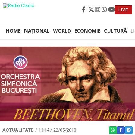
LIVE
HOME
NAȚIONAL
WORLD
ECONOMIE
CULTURĂ
L
ACTUALITATE
13:14 / 22/05/2018
WHATSAPP
FACEBO
TEL