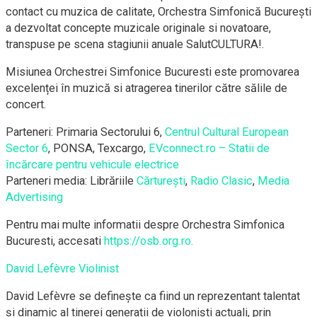
contact cu muzica de calitate, Orchestra Simfonică București
a dezvoltat concepte muzicale originale si novatoare,
transpuse pe scena stagiunii anuale SalutCULTURA!.
Misiunea Orchestrei Simfonice Bucuresti este promovarea
excelenței în muzică si atragerea tinerilor către sălile de
concert.
Parteneri: Primaria Sectorului 6,
Centrul Cultural European
Sector 6
, PONSA, Texcargo,
EVconnect.ro – Statii de
încărcare pentru vehicule electrice
Parteneri media: Librăriile
Cărturești
,
Radio Clasic
,
Media
Advertising
Pentru mai multe informatii despre Orchestra Simfonica
Bucuresti, accesati
https://osb.org.ro.
David Lefèvre Violinist
David Lefèvre se definește ca fiind un reprezentant talentat
și dinamic al tinerei generații de violoniști actuali, prin