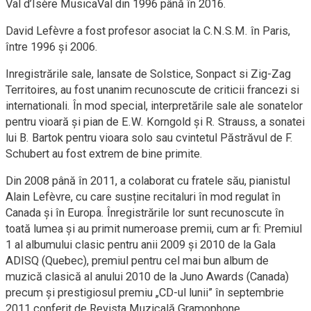
Val d’Isère MusicaVal din 1996 până în 2016.
David Lefèvre a fost profesor asociat la C.N.S.M. în Paris,
între 1996 și 2006.
Inregistrările sale, lansate de Solstice, Sonpact si Zig-Zag
Territoires, au fost unanim recunoscute de criticii francezi si
internationali. În mod special, interpretările sale ale sonatelor
pentru vioară și pian de E.W. Korngold și R. Strauss, a sonatei
lui B. Bartok pentru vioara solo sau cvintetul Păstrăvul de F.
Schubert au fost extrem de bine primite.
Din 2008 până în 2011, a colaborat cu fratele său, pianistul
Alain Lefèvre, cu care susține recitaluri în mod regulat în
Canada și în Europa. Înregistrările lor sunt recunoscute în
toată lumea și au primit numeroase premii, cum ar fi: Premiul
1 al albumului clasic pentru anii 2009 și 2010 de la Gala
ADISQ (Quebec), premiul pentru cel mai bun album de
muzică clasică al anului 2010 de la Juno Awards (Canada)
precum și prestigiosul premiu „CD-ul lunii” în septembrie
2011 conferit de Revista Muzicală Gramophone.