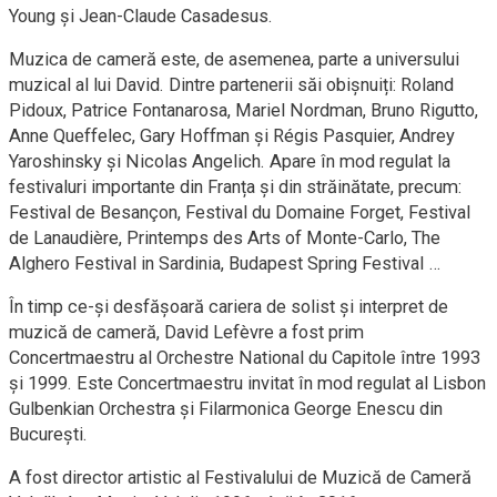
Young și Jean-Claude Casadesus.
Muzica de cameră este, de asemenea, parte a universului
muzical al lui David. Dintre partenerii săi obișnuiți: Roland
Pidoux, Patrice Fontanarosa, Mariel Nordman, Bruno Rigutto,
Anne Queffelec, Gary Hoffman și Régis Pasquier, Andrey
Yaroshinsky și Nicolas Angelich. Apare în mod regulat la
festivaluri importante din Franța și din străinătate, precum:
Festival de Besançon, Festival du Domaine Forget, Festival
de Lanaudière, Printemps des Arts of Monte-Carlo, The
Alghero Festival in Sardinia, Budapest Spring Festival …
În timp ce-și desfășoară cariera de solist și interpret de
muzică de cameră, David Lefèvre a fost prim
Concertmaestru al Orchestre National du Capitole între 1993
și 1999. Este Concertmaestru invitat în mod regulat al Lisbon
Gulbenkian Orchestra și Filarmonica George Enescu din
București.
A fost director artistic al Festivalului de Muzică de Cameră