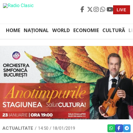
LIVE
HOME
NAȚIONAL
WORLD
ECONOMIE
CULTURĂ
L
ACTUALITATE
14:50 / 18/01/2019
WHATSAPP
FACEBO
TEL