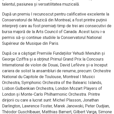
talentul, pasiunea și versatilitatea muzicală.
După un premiu I recunoscut pentru calificative excelente la
Conservatorul de Muzică din Montreal, a fost printre puținii
interpreți care au fost premiați timp de trei ani consecutivi de
bursa majoră de la Arts Council of Canada. Acest lucru i-a
permis să-și continue studiile la Conservatorul National
Supérieur de Musique din Paris.
După ce a câștigat Premiile Fundațiilor Yehudi Menuhin și
George Cziffra și a obținut Primul Grand Prix la Concours
International de violon de Douai, David Lefèvre și-a început
cariera de solist la ansambluri de renume, precum: Orchestre
National du Capitole de Toulouse, Montreal I Musici
Orchestra, Symphonic Orchestra of the Balearic Islands,
Lisbon Gulbenkian Orchestra, London Mozart Players of
London și Monte-Carlo Philharmonic Orchestra. Printre
dirijorii cu care a lucrat sunt: Michel Plasson, Jonathan
Darlington, Lawrence Foster, Marek Janowski, Peter Oudjian,
Théodor Guschlbauer, Matthias Bamert, Gilbert Varga, Simone