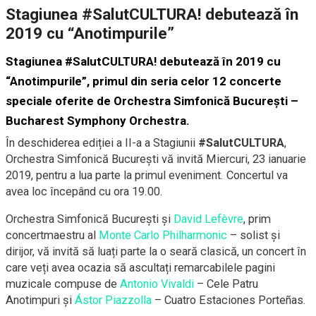
Stagiunea #SalutCULTURA! debutează în
2019 cu “Anotimpurile”
Stagiunea
#SalutCULTURA
! debutează în 2019 cu
“Anotimpurile”, primul din seria celor 12 concerte
speciale oferite de
Orchestra Simfonică București –
Bucharest Symphony Orchestra
.
În deschiderea ediției a II-a a Stagiunii
#SalutCULTURA
,
Orchestra Simfonică București vă invită Miercuri, 23 ianuarie
2019, pentru a lua parte la primul eveniment. Concertul va
avea loc începând cu ora 19.00.
Orchestra Simfonică București și
David Lefèvre
, prim
concertmaestru al
Monte Carlo Philharmonic
– solist și
dirijor, vă invită să luați parte la o seară clasică, un concert în
care veți avea ocazia să ascultați remarcabilele pagini
muzicale compuse de
Antonio Vivaldi
– Cele Patru
Anotimpuri și
Ástor Piazzolla
– Cuatro Estaciones Porteñas.