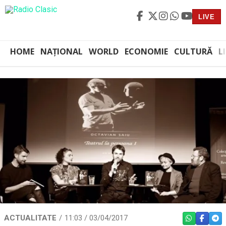
LIVE
HOME
NAȚIONAL
WORLD
ECONOMIE
CULTURĂ
L
ACTUALITATE
11:03 / 03/04/2017
WHATSAPP
FACEBO
TEL