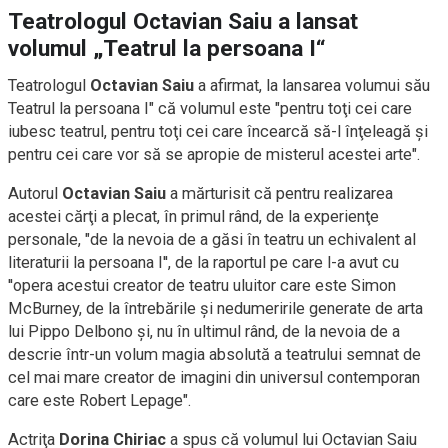
Teatrologul Octavian Saiu a lansat
volumul „Teatrul la persoana I“
Teatrologul
Octavian Saiu
a afirmat, la lansarea volumui său
Teatrul la persoana I" că volumul este "pentru toţi cei care
iubesc teatrul, pentru toţi cei care încearcă să-l înţeleagă şi
pentru cei care vor să se apropie de misterul acestei arte".
Autorul
Octavian Saiu
a mărturisit că pentru realizarea
acestei cărţi a plecat, în primul rând, de la experienţe
personale, "de la nevoia de a găsi în teatru un echivalent al
literaturii la persoana I'', de la raportul pe care l-a avut cu
''opera acestui creator de teatru uluitor care este Simon
McBurney, de la întrebările şi nedumeririle generate de arta
lui Pippo Delbono şi, nu în ultimul rând, de la nevoia de a
descrie într-un volum magia absolută a teatrului semnat de
cel mai mare creator de imagini din universul contemporan
care este Robert Lepage".
Actriţa
Dorina Chiriac
a spus că volumul lui Octavian Saiu