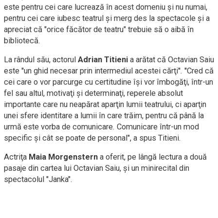
este pentru cei care lucrează în acest domeniu şi nu numai,
pentru cei care iubesc teatrul şi merg des la spectacole şi a
apreciat că "orice făcător de teatru" trebuie să o aibă în
bibliotecă.
La rândul său, actorul
Adrian Titieni
a arătat că Octavian Saiu
este ''un ghid necesar prin intermediul acestei cărţi''. ''Cred că
cei care o vor parcurge cu certitudine îşi vor îmbogăţi, într-un
fel sau altul, motivaţi şi determinaţi, reperele absolut
importante care nu neapărat aparţin lumii teatrului, ci aparţin
unei sfere identitare a lumii în care trăim, pentru că până la
urmă este vorba de comunicare. Comunicare într-un mod
specific şi cât se poate de personal", a spus Titieni.
Actriţa
Maia Morgenstern
a oferit, pe lângă lectura a două
pasaje din cartea lui Octavian Saiu, şi un minirecital din
spectacolul "Janka".