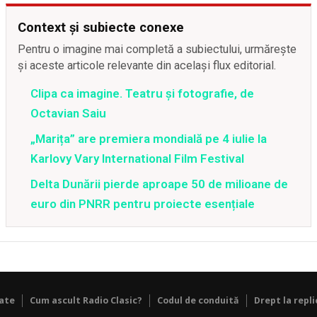
Context și subiecte conexe
Pentru o imagine mai completă a subiectului, urmărește
și aceste articole relevante din același flux editorial.
Clipa ca imagine. Teatru și fotografie, de
Octavian Saiu
„Marița” are premiera mondială pe 4 iulie la
Karlovy Vary International Film Festival
Delta Dunării pierde aproape 50 de milioane de
euro din PNRR pentru proiecte esențiale
tate
Cum ascult Radio Clasic?
Codul de conduită
Drept la repli