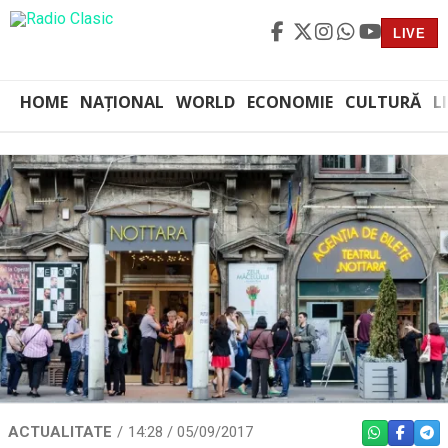
LIVE
HOME
NAȚIONAL
WORLD
ECONOMIE
CULTURĂ
L
ACTUALITATE
14:28 / 05/09/2017
WHATSAPP
FACEBO
TEL