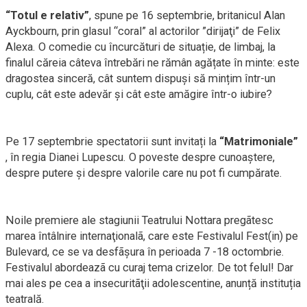
“Totul e relativ”
, spune pe 16 septembrie, britanicul Alan
Ayckbourn, prin glasul “coral” al actorilor ”dirijaţi” de Felix
Alexa. O comedie cu încurcături de situație, de limbaj, la
finalul căreia câteva întrebări ne rămân agățate în minte: este
dragostea sinceră, cât suntem dispuși să mințim într-un
cuplu, cât este adevăr și cât este amăgire într-o iubire?
Pe 17 septembrie spectatorii sunt invitați la
“Matrimoniale”
, în regia Dianei Lupescu. O poveste despre cunoaştere,
despre putere şi despre valorile care nu pot fi cumpărate.
Noile premiere ale stagiunii Teatrului Nottara pregãtesc
marea întâlnire internaţionalã, care este Festivalul Fest(in) pe
Bulevard, ce se va desfãşura în perioada 7 -18 octombrie.
Festivalul abordeazã cu curaj tema crizelor. De tot felul! Dar
mai ales pe cea a insecuritãţii adolescentine, anunță instituția
teatrală.