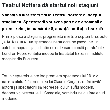
Teatrul Nottara dă startul noii stagiuni
Vacanța a luat sfârșit și la Teatrul Nottara a început
stagiunea. Spectatorii vor avea parte de o toamnă a
premierelor, în număr de 8, anunță instituția teatrală.
Prima piesă a stagiunii, programată marti, 5 septembrie, este
„CĂLĂTORIA”
, un spectacol inedit care se joacă într-un
autobuz supraetajat, identic cu cele care circulă pe străzile
Londrei. Reprezentaţia începe la Institutul Balassi, Institutul
maghiar din București.
Tot în septembrie are loc premiera spectacolului
"D-ale
carnavalului"
, în montarea lui Claudiu Goga, care își invită
actorii și spectatorii să recreeze, cu un suflu modern,
deopotrivă, vremurile lui Caragiale, vorbindu-ne cu înțelesuri
moderne.