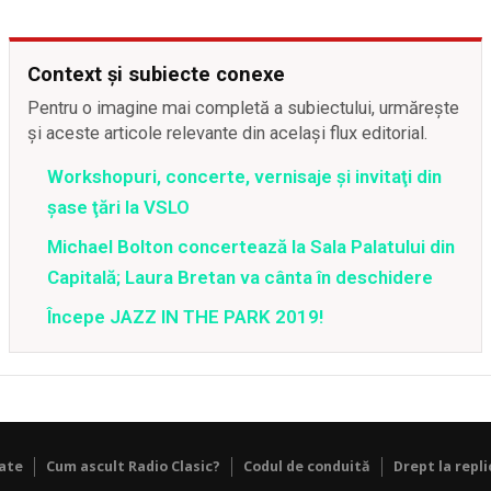
Context și subiecte conexe
Pentru o imagine mai completă a subiectului, urmărește
și aceste articole relevante din același flux editorial.
Workshopuri, concerte, vernisaje şi invitaţi din
şase ţări la VSLO
Michael Bolton concertează la Sala Palatului din
Capitală; Laura Bretan va cânta în deschidere
Începe JAZZ IN THE PARK 2019!
tate
Cum ascult Radio Clasic?
Codul de conduită
Drept la repli