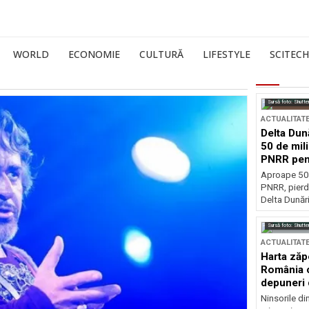
WORLD
ECONOMIE
CULTURĂ
LIFESTYLE
SCITECH
Sursă foto: Shutte
ACTUALITAT
Delta Dun
50 de mil
PNRR pen
esențiale
Aproape 50 
PNRR, pierdu
Delta Dunării
Sursă foto: Shutte
ACTUALITAT
Harta zăp
România c
depuneri 
Ninsorile di