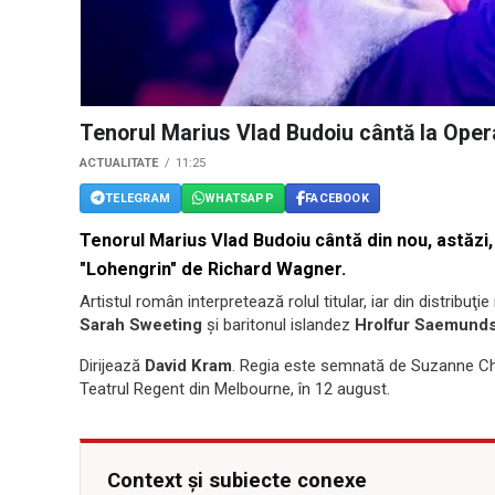
Tenorul Marius Vlad Budoiu cântă la Oper
ACTUALITATE
11:25
TELEGRAM
WHATSAPP
FACEBOOK
Tenorul Marius Vlad Budoiu cântă din nou, astăzi
"Lohengrin" de Richard Wagner.
Artistul român interpretează rolul titular, iar din distrib
Sarah Sweeting
şi baritonul islandez
Hrolfur Saemund
Dirijează
David Kram
. Regia este semnată de Suzanne Chau
Teatrul Regent din Melbourne, în 12 august.
Context și subiecte conexe