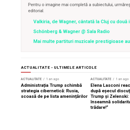
Pentru o imagine mai completă a subiectului, urmărește
editorial.
Valkiria, de Wagner, cântată la Cluj cu două
Schönberg & Wagner @ Sala Radio
Mai multe partituri muzicale prestigioase au 
ACTUALITATE - ULTIMELE ARTICOLE
ACTUALITATE
1 an ago
ACTUALITATE
1 an ago
Administrația Trump schimbă
Elena Lasconi rea
strategia cibernetică: Rusia,
după eșecul discuți
scoasă de pe lista amenințărilor
Trump și Zelenski:
înseamnă solidarit
trădare!”