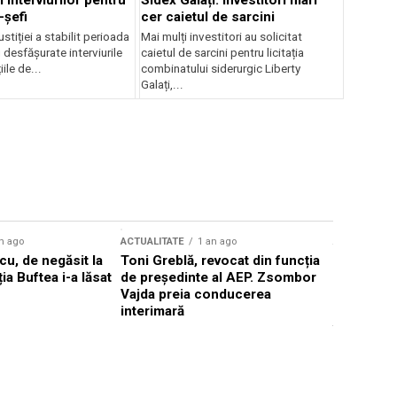
 interviurilor pentru
Sidex Galați: Investitori mari
-șefi
cer caietul de sarcini
stiției a stabilit perioada
Mai mulți investitori au solicitat
i desfășurate interviurile
caietul de sarcini pentru licitația
ile de...
combinatului siderurgic Liberty
Galați,...
n ago
ACTUALITATE
1 an ago
ACTUALITATE
u, de negăsit la
Toni Greblă, revocat din funcția
Ilie Boloj
ția Buftea i-a lăsat
de președinte al AEP. Zsombor
alegerilor
Vajda preia conducerea
constituți
interimară
concentră
viitoarelo