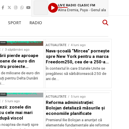
LIVE RADIO CLASIC FM
Alina Eremia, Puya - Genul ala
SPORT
RADIO
rstock
ACTUALITATE
4 luni ago
E
3 săptămâni ago
Nava-școală “Mircea” pornește
ării pierde aproape
spre New York pentru a marca
ioane de euro din
Freedom250, cea de-a 250-a
tru proiecte
aniversare a Statelor Unite
În contextul în care Statele Unite se
de milioane de euro din
pregătesc să sărbătorească 250 de
ți pentru Delta Dunării
ani de...
...
rstock
ACTUALITATE
5 luni ago
E
5 luni ago
Reforma administrației:
ezii: zonele din
Bolojan detaliază măsurile și
u cele mai mari
economiile planificate
după viscol
Premierul Ilie Bolojan a anunțat că
n noaptea de marți spre
elementele fundamentale ale reformei