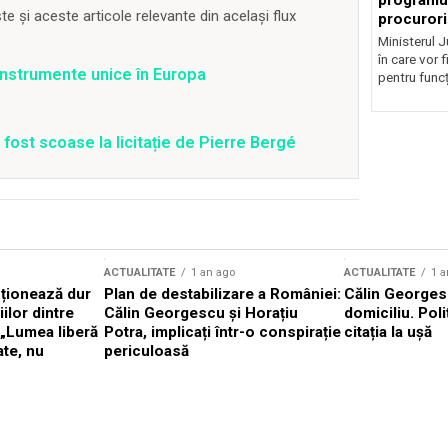
programul
 și aceste articole relevante din același flux
procurori
Ministerul Ju
în care vor f
 instrumente unice în Europa
pentru funcți
fost scoase la licitație de Pierre Bergé
ACTUALITATE
1 an ago
ACTUALITATE
1 a
cționează dur
Plan de destabilizare a României:
Călin Georgesc
ilor dintre
Călin Georgescu și Horațiu
domiciliu. Poli
 „Lumea liberă
Potra, implicați într-o conspirație
citația la ușă
ate, nu
periculoasă