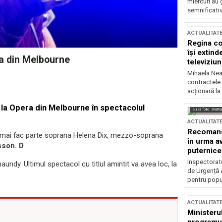
miercuri au 
semnificati
ACTUALITAT
Regina co
își extind
a din Melbourne
televiziun
Mihaela Nea
contractele 
acționară la
, la Opera din Melbourne în spectacolul
Sursă foto: Shutte
ACTUALITAT
Recomandă
uţie mai fac parte soprana Helena Dix, mezzo-soprana
în urma av
sson. D
puternice
Inspectoratu
ndy. Ultimul spectacol cu titlul amintit va avea loc, la
de Urgență 
pentru popula
ACTUALITAT
Ministerul