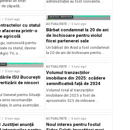
generat un strat
administrației au fost convenite...
v de zăpadă...
Sursă foto: Shutterstock
E
5 luni ago
ACTUALITATE
5 luni ago
ntractelor cu statul
Bărbat condamnat la 20 de ani
e afacerea printr-o
de închisoare pentru violul
e agricolă
fiicei partenerei sale
gu, cunoscută pentru
Un bărbat din Arad a fost condamnat
sale cu statul, devine
la 20 de ani de închisoare pentru...
 Agro TV, o...
rstock
ACTUALITATE
5 luni ago
E
5 luni ago
Volumul tranzacțiilor
rile ISU București
imobiliare din 2025: scădere
ertizării de ninsori
semnificativă față de 2024
Volumul total al tranzacțiilor
l General pentru Situații
imobiliare din 2025 a fost de
a emis recomandări
aproximativ 525 de milioane...
ție, în urma avertizării...
E
6 luni ago
ACTUALITATE
6 luni ago
 Justiției anunță
Noul interes pentru fostul