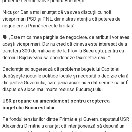
proiecte semnificative pentru București.
Nicușor Dan a mai anunțat că va avea discuții cu noii
viceprimari PSD și PNL, dar a atras atenția că puterea de
negociere a Primăriei este limitată:
🗣 „Este mica mea pârghie de negociere, ce atribuții vor avea
acești viceprimari. Dar nu cred că cineva este interesat de a
transfera 300 de milioane de la Ilfov la București, pentru ca
domnul Bujduveanu să coordoneze taximetria sau…”
Declarația sa sugerează că problema bugetului Capitalei
depășește jocurile politice locale și necesită o decizie clară
din partea Guvernului, care până acum nu a dat semne că ar fi
dispus să aloce mai multe resurse Bucureștiului.
USR propune un amendament pentru creșterea
bugetului Bucureștiului
Pe fondul tensiunilor dintre Primărie și Guvern, deputatul USR
Alexandru Dimitriu a anunțat că intenționează să depună un