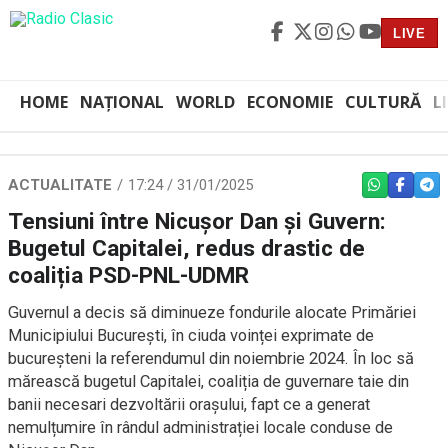
LIVE
HOME
NAȚIONAL
WORLD
ECONOMIE
CULTURĂ
L
ACTUALITATE
17:24 / 31/01/2025
WHATSAPP
FACEBO
TEL
Tensiuni între Nicușor Dan și Guvern:
Bugetul Capitalei, redus drastic de
coaliția PSD-PNL-UDMR
Guvernul a decis să diminueze fondurile alocate Primăriei
Municipiului București, în ciuda voinței exprimate de
bucureșteni la referendumul din noiembrie 2024. În loc să
mărească bugetul Capitalei, coaliția de guvernare taie din
banii necesari dezvoltării orașului, fapt ce a generat
nemulțumire în rândul administrației locale conduse de