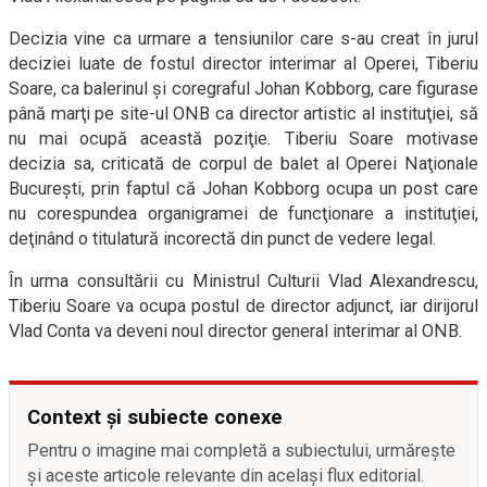
Decizia vine ca urmare a tensiunilor care s-au creat în jurul
deciziei luate de fostul director interimar al Operei, Tiberiu
Soare, ca balerinul şi coregraful Johan Kobborg, care figurase
până marţi pe site-ul ONB ca director artistic al instituţiei, să
nu mai ocupă această poziţie. Tiberiu Soare motivase
decizia sa, criticată de corpul de balet al Operei Naţionale
Bucureşti, prin faptul că Johan Kobborg ocupa un post care
nu corespundea organigramei de funcţionare a instituţiei,
deţinând o titulatură incorectă din punct de vedere legal.
În urma consultării cu Ministrul Culturii Vlad Alexandrescu,
Tiberiu Soare va ocupa postul de director adjunct, iar dirijorul
Vlad Conta va deveni noul director general interimar al ONB.
Context și subiecte conexe
Pentru o imagine mai completă a subiectului, urmărește
și aceste articole relevante din același flux editorial.