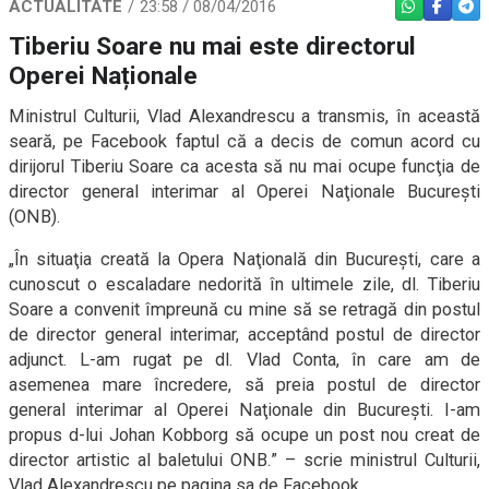
ACTUALITATE
23:58 / 08/04/2016
WHATSAPP
FACEBO
TEL
Tiberiu Soare nu mai este directorul
Operei Naționale
Ministrul Culturii, Vlad Alexandrescu a transmis, în această
seară, pe Facebook faptul că a decis de comun acord cu
dirijorul Tiberiu Soare ca acesta să nu mai ocupe funcţia de
director general interimar al Operei Naţionale Bucureşti
(ONB).
„În situaţia creată la Opera Naţională din Bucureşti, care a
cunoscut o escaladare nedorită în ultimele zile, dl. Tiberiu
Soare a convenit împreună cu mine să se retragă din postul
de director general interimar, acceptând postul de director
adjunct. L-am rugat pe dl. Vlad Conta, în care am de
asemenea mare încredere, să preia postul de director
general interimar al Operei Naţionale din Bucureşti. I-am
propus d-lui Johan Kobborg să ocupe un post nou creat de
director artistic al baletului ONB.” – scrie ministrul Culturii,
Vlad Alexandrescu pe pagina sa de Facebook.