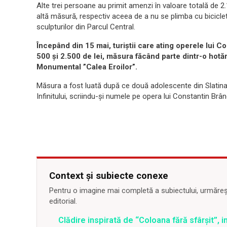
Alte trei persoane au primit amenzi în valoare totală de 2.1
altă măsură, respectiv aceea de a nu se plimba cu bicicl
sculpturilor din Parcul Central.
Începând din 15 mai, turiştii care ating operele lui
500 şi 2.500 de lei, măsura făcând parte dintr-o hot
Monumental ”Calea Eroilor”.
Măsura a fost luată după ce două adolescente din Slatin
Infinitului, scriindu-şi numele pe opera lui Constantin Brân
Context și subiecte conexe
Pentru o imagine mai completă a subiectului, urmărește
editorial.
Clădire inspirată de “Coloana fără sfârşit”, 