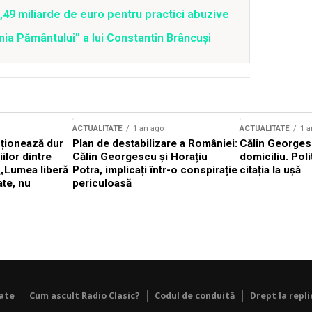
9 miliarde de euro pentru practici abuzive
ia Pământului” a lui Constantin Brâncuşi
ACTUALITATE
1 an ago
ACTUALITATE
1 a
cționează dur
Plan de destabilizare a României:
Călin Georgesc
ilor dintre
Călin Georgescu și Horațiu
domiciliu. Poli
 „Lumea liberă
Potra, implicați într-o conspirație
citația la ușă
ate, nu
periculoasă
tate
Cum ascult Radio Clasic?
Codul de conduită
Drept la repli