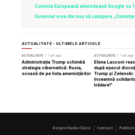
Comisia Europeană amendează Google cu 1,4
Guvernul vrea din nou să cumpere „Cuminţen
ACTUALITATE - ULTIMELE ARTICOLE
ACTUALITATE
1 an ago
ACTUALITATE
1 an ago
Administrația Trump schimbă
Elena Lasconi rea
strategia cibernetică: Rusia,
după eșecul discuți
scoasă de pe lista amenințărilor
Trump și Zelenski:
înseamnă solidarit
trădare!”
Despre Radio Clasic
Contact
Publici