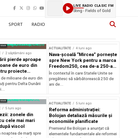
LIVE RADIO CLASIC FM
Sting - Fields of Gold
SPORT
RADIO
rstock
ACTUALITATE
4 luni ago
E
2 săptămâni ago
Nava-școală “Mircea” pornește
ării pierde aproape
spre New York pentru a marca
ioane de euro din
Freedom250, cea de-a 250-a
tru proiecte
aniversare a Statelor Unite
În contextul în care Statele Unite se
de milioane de euro din
pregătesc să sărbătorească 250 de
ți pentru Delta Dunării
ani de...
...
rstock
ACTUALITATE
5 luni ago
E
5 luni ago
Reforma administrației:
ezii: zonele din
Bolojan detaliază măsurile și
u cele mai mari
economiile planificate
după viscol
Premierul Ilie Bolojan a anunțat că
n noaptea de marți spre
elementele fundamentale ale reformei