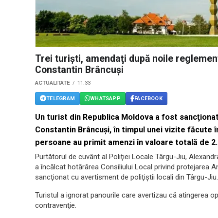
Trei turişti, amendaţi după noile reglemen
Constantin Brâncuşi
ACTUALITATE
11:33
TELEGRAM
WHATSAPP
FACEBOOK
Un turist din Republica Moldova a fost sancţionat
Constantin Brâncuşi, în timpul unei vizite făcute î
persoane au primit amenzi în valoare totală de 2.
Purtătorul de cuvânt al Poliţiei Locale Târgu-Jiu, Alexandr
a încălcat hotărârea Consiliului Local privind protejarea 
sancţionat cu avertisment de poliţiştii locali din Târgu-Jiu.
Turistul a ignorat panourile care avertizau că atingerea op
contravenţie.