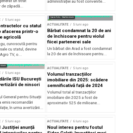
generat un strat
administrației au fost convenite...
v de zăpadă...
Sursă foto: Shutterstock
E
5 luni ago
ACTUALITATE
5 luni ago
ntractelor cu statul
Bărbat condamnat la 20 de ani
e afacerea printr-o
de închisoare pentru violul
e agricolă
fiicei partenerei sale
gu, cunoscută pentru
Un bărbat din Arad a fost condamnat
sale cu statul, devine
la 20 de ani de închisoare pentru...
 Agro TV, o...
rstock
ACTUALITATE
5 luni ago
E
5 luni ago
Volumul tranzacțiilor
rile ISU București
imobiliare din 2025: scădere
ertizării de ninsori
semnificativă față de 2024
Volumul total al tranzacțiilor
l General pentru Situații
imobiliare din 2025 a fost de
a emis recomandări
aproximativ 525 de milioane...
ție, în urma avertizării...
E
5 luni ago
ACTUALITATE
6 luni ago
 Justiției anunță
Noul interes pentru fostul