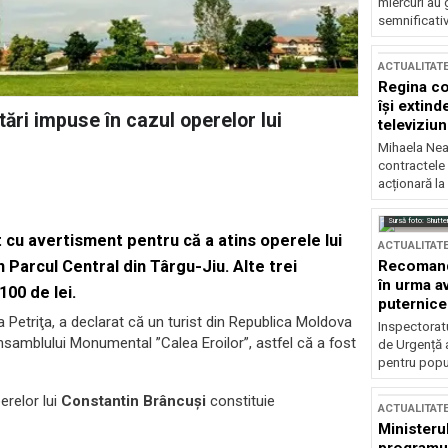
miercuri au 
semnificati
ACTUALITAT
Regina co
își extind
tări impuse în cazul operelor lui
televiziun
Mihaela Nea
contractele 
acționară la
Sursă foto: Shutte
 cu avertisment pentru că a atins operele lui
ACTUALITAT
Recomandă
n Parcul Central din Târgu-Jiu. Alte trei
în urma av
100 de lei.
puternice
a Petriţa, a declarat că un turist din Republica Moldova
Inspectoratu
Ansamblului Monumental ”Calea Eroilor”, astfel că a fost
de Urgență 
pentru popula
erelor lui
Constantin Brâncuşi
constituie
ACTUALITAT
Ministerul