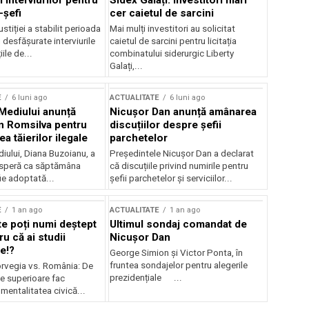
 interviurilor pentru
Sidex Galați: Investitori mari
-șefi
cer caietul de sarcini
stiției a stabilit perioada
Mai mulți investitori au solicitat
i desfășurate interviurile
caietul de sarcini pentru licitația
ile de...
combinatului siderurgic Liberty
Galați,...
E
6 luni ago
ACTUALITATE
6 luni ago
 Mediului anunță
Nicușor Dan anunță amânarea
n Romsilva pentru
discuțiilor despre șefii
 tăierilor ilegale
parchetelor
iului, Diana Buzoianu, a
Președintele Nicușor Dan a declarat
 speră ca săptămâna
că discuțiile privind numirile pentru
fie adoptată...
șefii parchetelor și serviciilor...
E
1 an ago
ACTUALITATE
1 an ago
te poți numi deștept
Ultimul sondaj comandat de
u că ai studii
Nicușor Dan
e!?
George Simion și Victor Ponta, în
fruntea sondajelor pentru alegerile
rvegia vs. România: De
prezidențiale ...
le superioare fac
 mentalitatea civică...