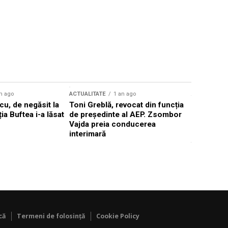
n ago
ACTUALITATE
1 an ago
ACTUALITATE
u, de negăsit la
Toni Greblă, revocat din funcția
Ilie Boloj
ția Buftea i-a lăsat
de președinte al AEP. Zsombor
alegerilor
Vajda preia conducerea
constituți
interimară
concentră
viitoarelo
că
Termeni de folosință
Cookie Policy