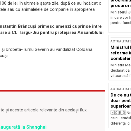
programul
00 de lei, în ultimele şapte zile, după ce au încălcat o
procurori
etele sau cu animalelele de companie în apropierea
Ministerul Ju
în care vor f
pentru funcți
 Constantin Brâncuşi primesc amenzi cuprinse între
ărâre a CL Târgu-Jiu pentru protejarea Ansamblului
ACTUALITAT
Ministrul
a şi Drobeta-Turnu Severin au vandalizat Coloana
reforme î
cuşi.
combaterea
Ministra Med
declarat că
viitoare să 
ACTUALITAT
De ce nu 
doar pentr
superioar
 și aceste articole relevante din același flux
🇳🇴🇷🇴 No
ce nu studii
diferența, ci
inaugurată la Shanghai