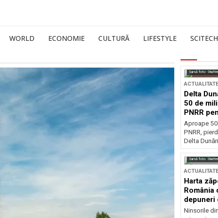
WORLD
ECONOMIE
CULTURĂ
LIFESTYLE
SCITECH
Sursă foto: Shutte
ACTUALITAT
Delta Dun
50 de mil
PNRR pen
esențiale
Aproape 50 
PNRR, pierdu
Delta Dunării
Sursă foto: Shutte
ACTUALITAT
Harta zăp
România c
depuneri 
Ninsorile di