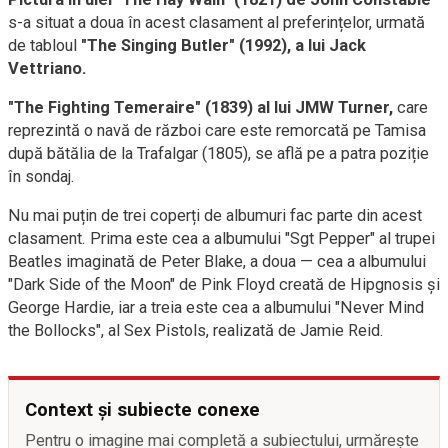
s-a situat a doua în acest clasament al preferințelor, urmată
de tabloul
"The Singing Butler" (1992), a lui Jack
Vettriano.
"The Fighting Temeraire" (1839) al lui JMW Turner,
care
reprezintă o navă de război care este remorcată pe Tamisa
după bătălia de la Trafalgar (1805), se află pe a patra poziție
în sondaj.
Nu mai puțin de trei coperți de albumuri fac parte din acest
clasament. Prima este cea a albumului "Sgt Pepper" al trupei
Beatles imaginată de Peter Blake, a doua — cea a albumului
"Dark Side of the Moon" de Pink Floyd creată de Hipgnosis și
George Hardie, iar a treia este cea a albumului "Never Mind
the Bollocks", al Sex Pistols, realizată de Jamie Reid.
Context și subiecte conexe
Pentru o imagine mai completă a subiectului, urmărește