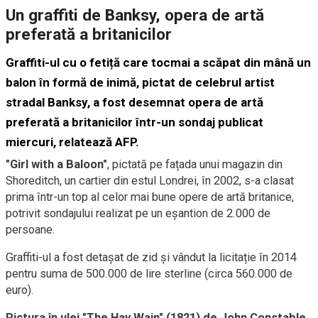
Un graffiti de Banksy, opera de artă
preferată a britanicilor
Graffiti-ul cu o fetiță care tocmai a scăpat din mână un
balon în formă de inimă, pictat de celebrul artist
stradal Banksy, a fost desemnat opera de artă
preferată a britanicilor într-un sondaj publicat
miercuri, relatează AFP.
"Girl with a Baloon"
, pictată pe fațada unui magazin din
Shoreditch, un cartier din estul Londrei, în 2002, s-a clasat
prima într-un top al celor mai bune opere de artă britanice,
potrivit sondajului realizat pe un eșantion de 2.000 de
persoane.
Graffiti-ul a fost detașat de zid și vândut la licitație în 2014
pentru suma de 500.000 de lire sterline (circa 560.000 de
euro).
Pictura în ulei "The Hay Wain" (1821) de John Constable