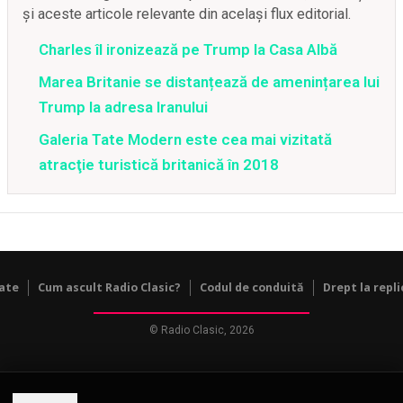
și aceste articole relevante din același flux editorial.
Charles îl ironizează pe Trump la Casa Albă
Marea Britanie se distanțează de amenințarea lui
Trump la adresa Iranului
Galeria Tate Modern este cea mai vizitată
atracţie turistică britanică în 2018
tate
Cum ascult Radio Clasic?
Codul de conduită
Drept la repli
© Radio Clasic, 2026