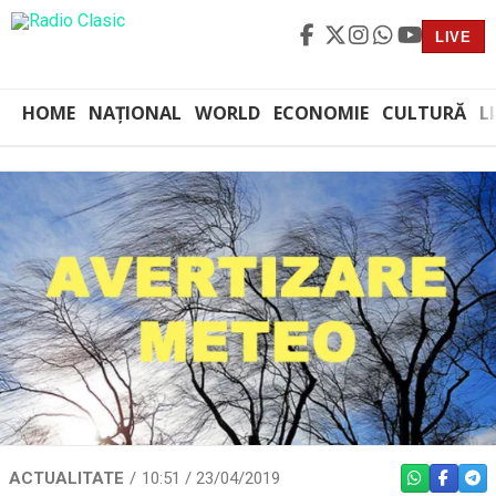
LIVE
HOME
NAȚIONAL
WORLD
ECONOMIE
CULTURĂ
L
ACTUALITATE
10:51 / 23/04/2019
WHATSAPP
FACEBO
TEL