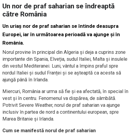
Un nor de praf saharian se îndreaptă
către România
Un uriaş nor de praf saharian se întinde deasupra
Europei, iar în următoarea perioadă va ajunge şi în
România.
Norul provine în principal din Algeria şi deja a cuprins zone
importante din Spania, Elveția, sudul Italiei, Malta și insulele
din vestul Mediteranei. Luni, vântul a împins praful spre
nordul Italiei și sudul Franței și se așteaptă ca acesta să
ajungă până în Irlanda.
Miercuri, România ar urma să fie şi ea afectată, în special în
vest şi în centru. Fenomenul va dispărea, de sâmbătă.
Potrivit Severe Weather, norul de praf saharian va ajunge
inclusiv în partea de nord a continentului european, spre
Marea Britanie și Irlanda.
Cum se manifestă norul de praf saharian