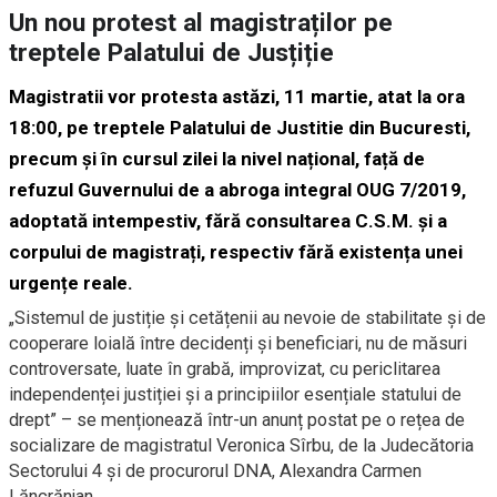
Un nou protest al magistraților pe
treptele Palatului de Jusțiție
Magistratii vor protesta astăzi, 11 martie, atat la ora
18:00, pe treptele Palatului de Justitie din Bucuresti,
precum și în cursul zilei la nivel național, față de
refuzul Guvernului de a abroga integral OUG 7/2019,
adoptată intempestiv, fără consultarea C.S.M. și a
corpului de magistrați, respectiv fără existența unei
urgențe reale.
„Sistemul de justiție și cetățenii au nevoie de stabilitate și de
cooperare loială între decidenți și beneficiari, nu de măsuri
controversate, luate în grabă, improvizat, cu periclitarea
independenței justiției și a principiilor esențiale statului de
drept” – se menționează într-un anunț postat pe o rețea de
socializare de magistratul Veronica Sîrbu, de la Judecătoria
Sectorului 4 și de procurorul DNA, Alexandra Carmen
Lăncrănjan.