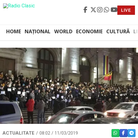
LIVE
HOME
NAȚIONAL
WORLD
ECONOMIE
CULTURĂ
L
ACTUALITATE
08:02 / 11/03/2019
WHATSAPP
FACEBO
TEL