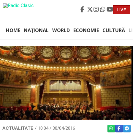
LIVE
HOME
NAȚIONAL
WORLD
ECONOMIE
CULTURĂ
L
ACTUALITATE
10:04 / 30/04/2016
WHATSAPP
FACEBO
TEL