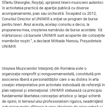
Sfântu Gheorghe, Reșița), sprijinind tinerii muzicieni autentici
în activitatea practică de apariție publică cu diverse
acompaniamente, pian sau orchestră. Începând cu 2012,
Consiliul Director al UNIMIR a inițiat un program de burse
pentru tineri. Anul acesta, același consiliu a decis, la
propunerea mea, creșterea numărului de burse acordate. Vă
mărturisesc că bursele UNIMIR sunt acoperite din cotizațiile
membrilor noștri.”, a declarat Miltiade Nenoiu, Președintele
UNIMIR.
Uniunea Muzicienilor Interpreţi din România este o
organizaţie nonprofit şi nonguvernamentală, constituită prin
asocierea liberă a personalităţilor care s-au distins în arta
creaţiei interpretative prin activitate individuală de referinţă în
plan naţional şi internaţional. UNIMIR statuează ca principiu
fundamental libertatea concepţiei artistice şi largul schimb
de opinii, în temeiul unui profesionalism riguros, neadmiţând
sub niciun motiv afilierea la vreo ideologie de orice natură şi