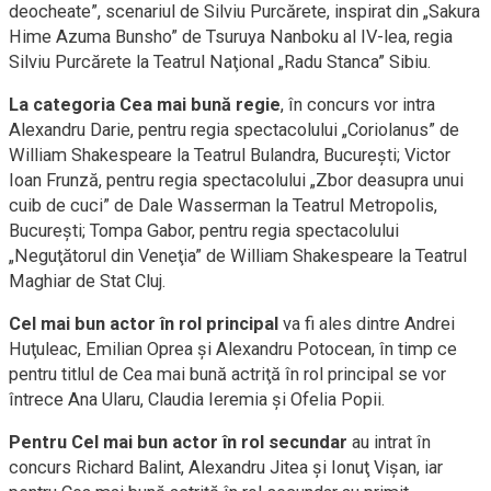
deocheate”, scenariul de Silviu Purcărete, inspirat din „Sakura
Hime Azuma Bunsho” de Tsuruya Nanboku al IV-lea, regia
Silviu Purcărete la Teatrul Naţional „Radu Stanca” Sibiu.
La categoria Cea mai bună regie
, în concurs vor intra
Alexandru Darie, pentru regia spectacolului „Coriolanus” de
William Shakespeare la Teatrul Bulandra, Bucureşti; Victor
Ioan Frunză, pentru regia spectacolului „Zbor deasupra unui
cuib de cuci” de Dale Wasserman la Teatrul Metropolis,
Bucureşti; Tompa Gabor, pentru regia spectacolului
„Neguţătorul din Veneţia” de William Shakespeare la Teatrul
Maghiar de Stat Cluj.
Cel mai bun actor în rol principal
va fi ales dintre Andrei
Huţuleac, Emilian Oprea şi Alexandru Potocean, în timp ce
pentru titlul de Cea mai bună actriţă în rol principal se vor
întrece Ana Ularu, Claudia Ieremia şi Ofelia Popii.
Pentru Cel mai bun actor în rol secundar
au intrat în
concurs Richard Balint, Alexandru Jitea şi Ionuţ Vişan, iar