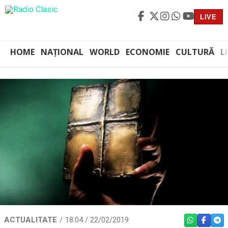
LIVE
HOME
NAȚIONAL
WORLD
ECONOMIE
CULTURĂ
L
ACTUALITATE
18:04 / 22/02/2019
WHATSAPP
FACEBO
TEL