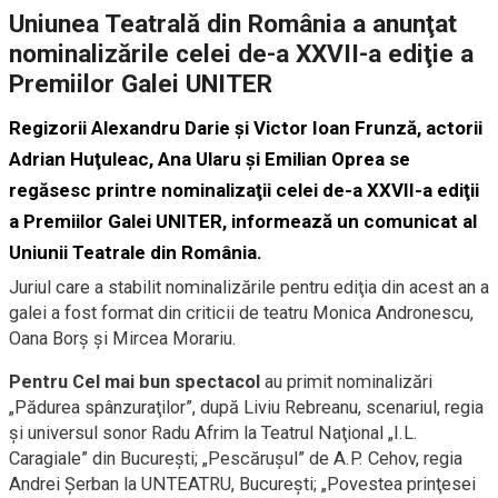
Uniunea Teatrală din România a anunţat
nominalizările celei de-a XXVII-a ediţie a
Premiilor Galei UNITER
Regizorii Alexandru Darie şi Victor Ioan Frunză, actorii
Adrian Huţuleac, Ana Ularu şi Emilian Oprea se
regăsesc printre nominalizaţii celei de-a XXVII-a ediţii
a Premiilor Galei UNITER, informează un comunicat al
Uniunii Teatrale din România.
Juriul care a stabilit nominalizările pentru ediţia din acest an a
galei a fost format din criticii de teatru Monica Andronescu,
Oana Borş şi Mircea Morariu.
Pentru Cel mai bun spectacol
au primit nominalizări
„Pădurea spânzuraţilor”, după Liviu Rebreanu, scenariul, regia
şi universul sonor Radu Afrim la Teatrul Naţional „I.L.
Caragiale” din Bucureşti; „Pescăruşul” de A.P. Cehov, regia
Andrei Şerban la UNTEATRU, Bucureşti; „Povestea prinţesei