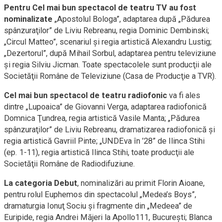
Pentru Cel mai bun spectacol de teatru TV au fost
nominalizate
„Apostolul Bologa”, adaptarea după „Pădurea
spânzuraţilor” de Liviu Rebreanu, regia Dominic Dembinski;
„Circul Matteo”, scenariul şi regia artistică Alexandru Lustig;
„Dezertorul”, după Mihail Sorbul, adaptarea pentru televiziune
şi regia Silviu Jicman. Toate spectacolele sunt producţii ale
Societăţii Române de Televiziune (Casa de Producţie a TVR).
Cel mai bun spectacol de teatru radiofonic
va fi ales
dintre „Lupoaica” de Giovanni Verga, adaptarea radiofonică
Domnica Ţundrea, regia artistică Vasile Manta; „Pădurea
spânzuraţilor” de Liviu Rebreanu, dramatizarea radiofonică şi
regia artistică Gavriil Pinte; „UNDEva în ’28” de Ilinca Stihi
(ep. 1-11), regia artistică Ilinca Stihi, toate producţii ale
Societăţii Române de Radiodifuziune.
La categoria Debut
, nominalizări au primit Florin Aioane,
pentru rolul Euphemos din spectacolul „Medea’s Boys”,
dramaturgia Ionuţ Sociu şi fragmente din „Medeea” de
Euripide, regia Andrei Măjeri la Apollo111, Bucureşti; Blanca