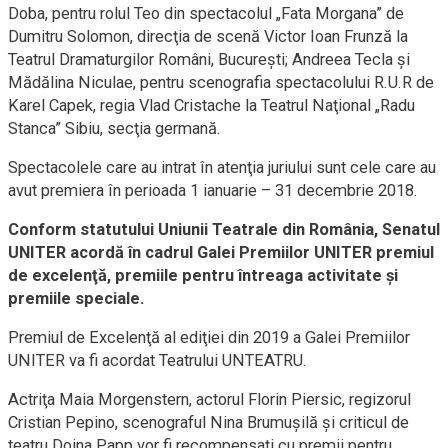
Doba, pentru rolul Teo din spectacolul „Fata Morgana” de
Dumitru Solomon, direcţia de scenă Victor Ioan Frunză la
Teatrul Dramaturgilor Români, Bucureşti; Andreea Tecla şi
Mădălina Niculae, pentru scenografia spectacolului R.U.R de
Karel Capek, regia Vlad Cristache la Teatrul Naţional „Radu
Stanca” Sibiu, secţia germană.
Spectacolele care au intrat în atenţia juriului sunt cele care au
avut premiera în perioada 1 ianuarie – 31 decembrie 2018.
Conform statutului Uniunii Teatrale din România, Senatul
UNITER acordă în cadrul Galei Premiilor UNITER premiul
de excelenţă, premiile pentru întreaga activitate şi
premiile speciale.
Premiul de Excelenţă al ediţiei din 2019 a Galei Premiilor
UNITER va fi acordat Teatrului UNTEATRU.
Actriţa Maia Morgenstern, actorul Florin Piersic, regizorul
Cristian Pepino, scenograful Nina Brumuşilă şi criticul de
teatru Doina Papp vor fi recompensaţi cu premii pentru