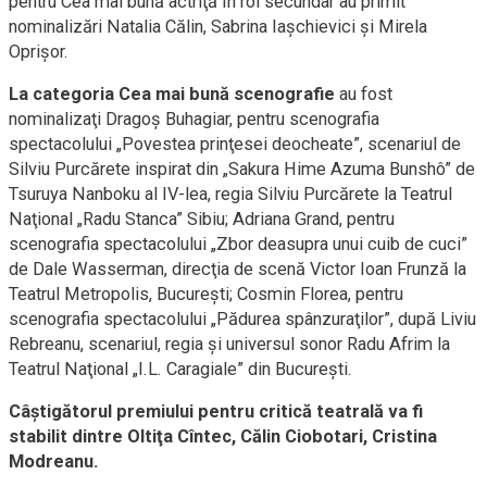
pentru Cea mai bună actriţă în rol secundar au primit
nominalizări Natalia Călin, Sabrina Iaşchievici şi Mirela
Oprişor.
La categoria Cea mai bună scenografie
au fost
nominalizaţi Dragoş Buhagiar, pentru scenografia
spectacolului „Povestea prinţesei deocheate”, scenariul de
Silviu Purcărete inspirat din „Sakura Hime Azuma Bunshô” de
Tsuruya Nanboku al IV-lea, regia Silviu Purcărete la Teatrul
Naţional „Radu Stanca” Sibiu; Adriana Grand, pentru
scenografia spectacolului „Zbor deasupra unui cuib de cuci”
de Dale Wasserman, direcţia de scenă Victor Ioan Frunză la
Teatrul Metropolis, Bucureşti; Cosmin Florea, pentru
scenografia spectacolului „Pădurea spânzuraţilor”, după Liviu
Rebreanu, scenariul, regia şi universul sonor Radu Afrim la
Teatrul Naţional „I.L. Caragiale” din Bucureşti.
Câştigătorul premiului pentru critică teatrală va fi
stabilit dintre Oltiţa Cîntec, Călin Ciobotari, Cristina
Modreanu.