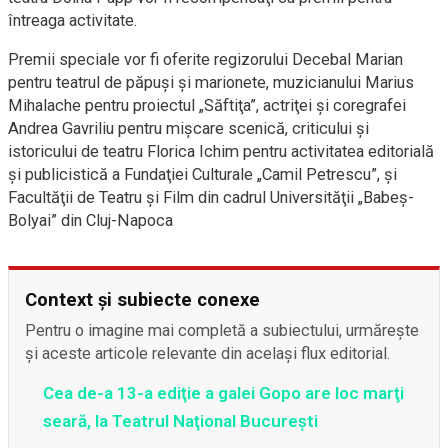
întreaga activitate.
Premii speciale vor fi oferite regizorului Decebal Marian
pentru teatrul de păpuşi şi marionete, muzicianului Marius
Mihalache pentru proiectul „Săftiţa”, actriţei şi coregrafei
Andrea Gavriliu pentru mişcare scenică, criticului şi
istoricului de teatru Florica Ichim pentru activitatea editorială
şi publicistică a Fundaţiei Culturale „Camil Petrescu”, şi
Facultăţii de Teatru şi Film din cadrul Universităţii „Babeş-
Bolyai” din Cluj-Napoca
Context și subiecte conexe
Pentru o imagine mai completă a subiectului, urmărește
și aceste articole relevante din același flux editorial.
Cea de-a 13-a ediţie a galei Gopo are loc marţi
seară, la Teatrul Naţional Bucureşti