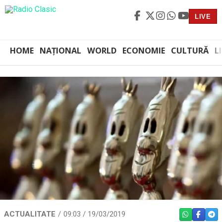
LIVE
HOME
NAȚIONAL
WORLD
ECONOMIE
CULTURĂ
L
ACTUALITATE
09:03 / 19/03/2019
WHATSAPP
FACEBO
TEL