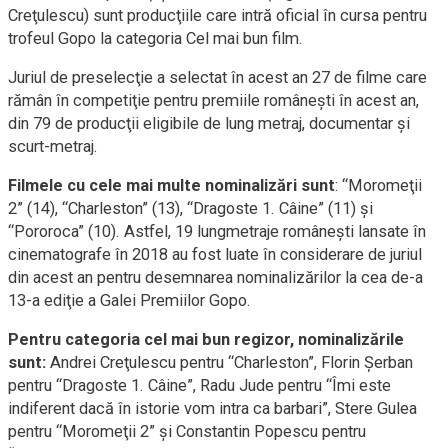
Creţulescu) sunt producţiile care intră oficial în cursa pentru
trofeul Gopo la categoria Cel mai bun film.
Juriul de preselecţie a selectat în acest an 27 de filme care
rămân în competiţie pentru premiile româneşti în acest an,
din 79 de producţii eligibile de lung metraj, documentar şi
scurt-metraj.
Filmele cu cele mai multe nominalizări sunt
: “Moromeţii
2” (14), “Charleston” (13), “Dragoste 1. Câine” (11) şi
“Pororoca” (10). Astfel, 19 lungmetraje româneşti lansate în
cinematografe în 2018 au fost luate în considerare de juriul
din acest an pentru desemnarea nominalizărilor la cea de-a
13-a ediţie a Galei Premiilor Gopo.
Pentru categoria cel mai bun regizor, nominalizările
sunt:
Andrei Creţulescu pentru “Charleston”, Florin Şerban
pentru “Dragoste 1. Câine”, Radu Jude pentru “Îmi este
indiferent dacă în istorie vom intra ca barbari”, Stere Gulea
pentru “Moromeţii 2” şi Constantin Popescu pentru