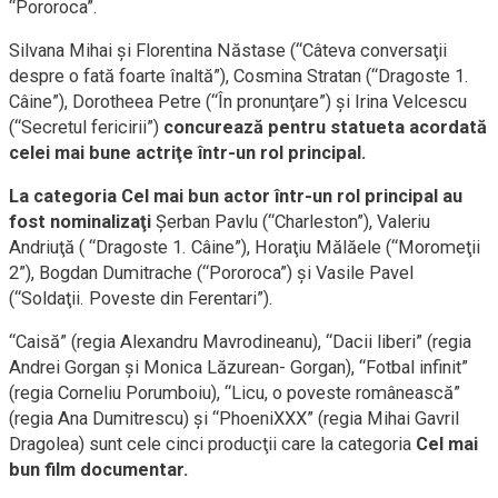
“Pororoca”.
Silvana Mihai şi Florentina Năstase (“Câteva conversaţii
despre o fată foarte înaltă”), Cosmina Stratan (“Dragoste 1.
Câine”), Dorotheea Petre (“În pronunţare”) şi Irina Velcescu
(“Secretul fericirii”)
concurează pentru statueta acordată
celei mai bune actriţe într-un rol principal.
La categoria Cel mai bun actor într-un rol principal au
fost nominalizaţi
Şerban Pavlu (“Charleston”), Valeriu
Andriuţă ( “Dragoste 1. Câine”), Horaţiu Mălăele (“Moromeţii
2”), Bogdan Dumitrache (“Pororoca”) şi Vasile Pavel
(“Soldaţii. Poveste din Ferentari”).
“Caisă” (regia Alexandru Mavrodineanu), “Dacii liberi” (regia
Andrei Gorgan şi Monica Lăzurean- Gorgan), “Fotbal infinit”
(regia Corneliu Porumboiu), “Licu, o poveste românească”
(regia Ana Dumitrescu) şi “PhoeniXXX” (regia Mihai Gavril
Dragolea) sunt cele cinci producţii care la categoria
Cel mai
bun film documentar.