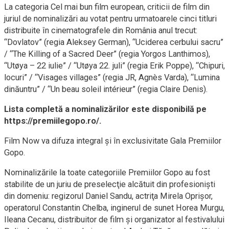
La categoria Cel mai bun film european, criticii de film din
juriul de nominalizări au votat pentru urmatoarele cinci titluri
distribuite în cinematografele din România anul trecut:
“Dovlatov” (regia Aleksey German), “Uciderea cerbului sacru”
/ “The Killing of a Sacred Deer” (regia Yorgos Lanthimos),
“Utøya – 22 iulie” / “Utøya 22. juli” (regia Erik Poppe), “Chipuri,
locuri” / “Visages villages” (regia JR, Agnès Varda), “Lumina
dinăuntru” / “Un beau soleil intérieur” (regia Claire Denis).
Lista completă a nominalizărilor este disponibilă pe
https://premiilegopo.ro/.
Film Now va difuza integral şi în exclusivitate Gala Premiilor
Gopo.
Nominalizările la toate categoriile Premiilor Gopo au fost
stabilite de un juriu de preselecţie alcătuit din profesionişti
din domeniu: regizorul Daniel Sandu, actriţa Mirela Oprişor,
operatorul Constantin Chelba, inginerul de sunet Horea Murgu,
Ileana Cecanu, distribuitor de film şi organizator al festivalului