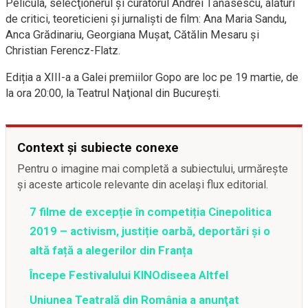
Pelicula, selecţionerul şi curatorul Andrei Tănăsescu, alături
de critici, teoreticieni şi jurnalişti de film: Ana Maria Sandu,
Anca Grădinariu, Georgiana Muşat, Cătălin Mesaru şi
Christian Ferencz-Flatz.
Ediția a XIII-a a Galei premiilor Gopo are loc pe 19 martie, de
la ora 20:00, la Teatrul Naţional din Bucureşti.
Context și subiecte conexe
Pentru o imagine mai completă a subiectului, urmărește
și aceste articole relevante din același flux editorial.
7 filme de excepție în competiția Cinepolitica
2019 – activism, justiție oarbă, deportări și o
altă față a alegerilor din Franța
Începe Festivalului KINOdiseea Altfel
Uniunea Teatrală din România a anunţat