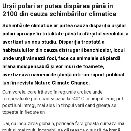
Urșii polari ar putea dispărea până în
2100 din cauza schimbărilor climatice
Schimbările climatice ar putea cauza dispariția urșilor
polari aproape în totalitate până la sfârșitul secolului, a
avertizat un nou studiu. Dispariția treptată a
habitatului lor din cauza distrugerii banchizelor, locul
unde urșii vânează foci, face ca animalele să piardă
hrana indispensabilă și vor muri de foamete,
avertizează oamenii de știință într-un raport publicat
luni în revista Nature Climate Change.
Carnivorele, care trăiesc în regiunile arctice unde
temperaturile pot scădea până la -40° C în timpul iernii, pot
posti luni întregi, mai ales în timpul verii când gheața se
topește în fiecare an.
Dar, cu încălzirea globală, perioada fără gheață durează mai
mult și mai mult. Incapabil să găsească o sursă de hrană