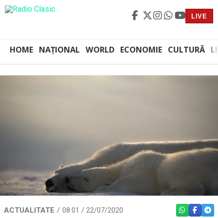
LIVE
HOME
NAȚIONAL
WORLD
ECONOMIE
CULTURĂ
L
ACTUALITATE
08:01 / 22/07/2020
WHATSAPP
FACEBO
TEL