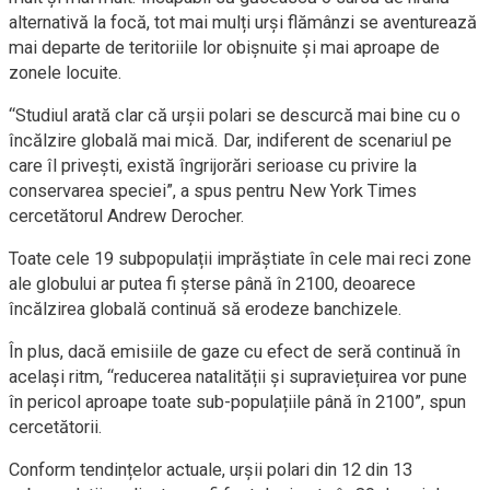
alternativă la focă, tot mai mulți urși flămânzi se aventurează
mai departe de teritoriile lor obișnuite și mai aproape de
zonele locuite.
“Studiul arată clar că urșii polari se descurcă mai bine cu o
încălzire globală mai mică. Dar, indiferent de scenariul pe
care îl privești, există îngrijorări serioase cu privire la
conservarea speciei”, a spus pentru New York Times
cercetătorul Andrew Derocher.
Toate cele 19 subpopulații imprăștiate în cele mai reci zone
ale globului ar putea fi șterse până în 2100, deoarece
încălzirea globală continuă să erodeze banchizele.
În plus, dacă emisiile de gaze cu efect de seră continuă în
același ritm, “reducerea natalității și supraviețuirea vor pune
în pericol aproape toate sub-populațiile până în 2100”, spun
cercetătorii.
Conform tendințelor actuale, urșii polari din 12 din 13