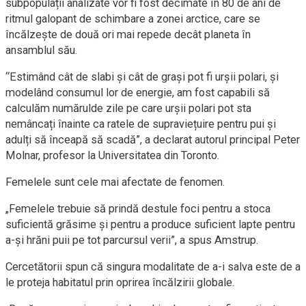
subpopulații analizate vor fi fost decimate în 80 de ani de
ritmul galopant de schimbare a zonei arctice, care se
încălzește de două ori mai repede decât planeta în
ansamblul său.
“Estimând cât de slabi și cât de grași pot fi urșii polari, și
modelând consumul lor de energie, am fost capabili să
calculăm numărulde zile pe care urșii polari pot sta
nemâncați înainte ca ratele de supraviețuire pentru pui și
adulți să înceapă să scadă”, a declarat autorul principal Peter
Molnar, profesor la Universitatea din Toronto.
Femelele sunt cele mai afectate de fenomen.
„Femelele trebuie să prindă destule foci pentru a stoca
suficientă grăsime și pentru a produce suficient lapte pentru
a-și hrăni puii pe tot parcursul verii”, a spus Amstrup.
Cercetătorii spun că singura modalitate de a-i salva este de a
le proteja habitatul prin oprirea încălzirii globale.