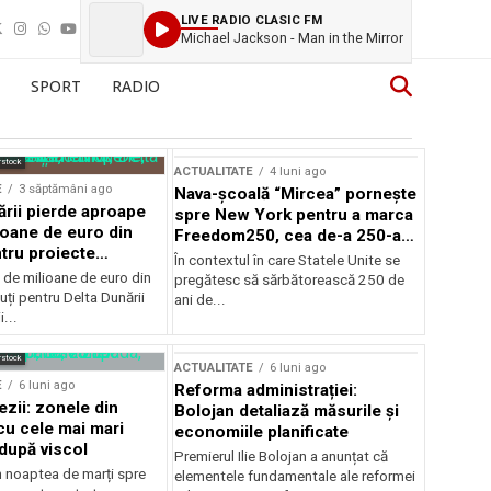
LIVE RADIO CLASIC FM
Michael Jackson - Man in the Mirror
SPORT
RADIO
rstock
ACTUALITATE
4 luni ago
E
3 săptămâni ago
Nava-școală “Mircea” pornește
ării pierde aproape
spre New York pentru a marca
ioane de euro din
Freedom250, cea de-a 250-a
tru proiecte
aniversare a Statelor Unite
În contextul în care Statele Unite se
de milioane de euro din
pregătesc să sărbătorească 250 de
ți pentru Delta Dunării
ani de...
...
rstock
ACTUALITATE
6 luni ago
E
6 luni ago
Reforma administrației:
ezii: zonele din
Bolojan detaliază măsurile și
u cele mai mari
economiile planificate
după viscol
Premierul Ilie Bolojan a anunțat că
n noaptea de marți spre
elementele fundamentale ale reformei