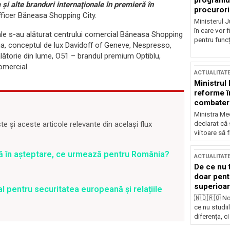
programul
 şi alte branduri internaţionale în premieră în
procurori
ficer Băneasa Shopping City.
Ministerul Ju
în care vor f
nale s-au alăturat centrului comercial Băneasa Shopping
pentru funcți
ia, conceptul de lux Davidoff of Geneve, Nespresso,
călătorie din lume, O51 – brandul premium Optiblu,
comercial.
ACTUALITAT
Ministrul
reforme î
combaterea
Ministra Med
declarat că
 și aceste articole relevante din același flux
viitoare să 
ră în așteptare, ce urmează pentru România?
ACTUALITAT
De ce nu 
doar pentr
superioar
 pentru securitatea europeană și relațiile
🇳🇴🇷🇴 No
ce nu studii
diferența, ci