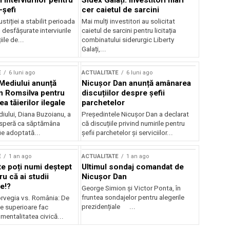
 interviurilor pentru
Sidex Galați: Investitori mari
-șefi
cer caietul de sarcini
stiției a stabilit perioada
Mai mulți investitori au solicitat
i desfășurate interviurile
caietul de sarcini pentru licitația
ile de...
combinatului siderurgic Liberty
Galați,...
E
6 luni ago
ACTUALITATE
6 luni ago
 Mediului anunță
Nicușor Dan anunță amânarea
n Romsilva pentru
discuțiilor despre șefii
 tăierilor ilegale
parchetelor
iului, Diana Buzoianu, a
Președintele Nicușor Dan a declarat
 speră ca săptămâna
că discuțiile privind numirile pentru
fie adoptată...
șefii parchetelor și serviciilor...
E
1 an ago
ACTUALITATE
1 an ago
te poți numi deștept
Ultimul sondaj comandat de
u că ai studii
Nicușor Dan
e!?
George Simion și Victor Ponta, în
fruntea sondajelor pentru alegerile
rvegia vs. România: De
prezidențiale ...
le superioare fac
 mentalitatea civică...