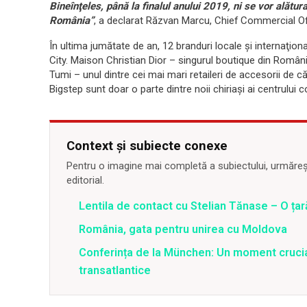
Bineînţeles, până la finalul anului 2019, ni se vor alătura
România”
, a declarat Răzvan Marcu, Chief Commercial Of
În ultima jumătate de an, 12 branduri locale şi internaţio
City. Maison Christian Dior – singurul boutique din Român
Tumi – unul dintre cei mai mari retaileri de accesorii de 
Bigstep sunt doar o parte dintre noii chiriaşi ai centrului 
Context și subiecte conexe
Pentru o imagine mai completă a subiectului, urmărește
editorial.
Lentila de contact cu Stelian Tănase – O ța
România, gata pentru unirea cu Moldova
Conferința de la München: Un moment crucial
transatlantice