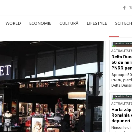
WORLD
ECONOMIE
CULTURĂ
LIFESTYLE
SCITECH
Sursă foto: Shutte
ACTUALITAT
Delta Dun
50 de mil
PNRR pen
esențiale
Aproape 50 
PNRR, pierdu
Delta Dunării
Sursă foto: Shutte
ACTUALITAT
Harta zăp
România c
depuneri 
Ninsorile di