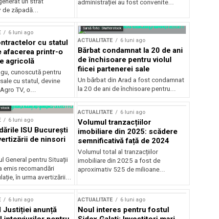
generat un strat
administrației au fost convenite...
v de zăpadă...
Sursă foto: Shutterstock
E
6 luni ago
ACTUALITATE
6 luni ago
ntractelor cu statul
Bărbat condamnat la 20 de ani
e afacerea printr-o
de închisoare pentru violul
e agricolă
fiicei partenerei sale
gu, cunoscută pentru
Un bărbat din Arad a fost condamnat
sale cu statul, devine
la 20 de ani de închisoare pentru...
 Agro TV, o...
rstock
ACTUALITATE
6 luni ago
E
6 luni ago
Volumul tranzacțiilor
rile ISU București
imobiliare din 2025: scădere
ertizării de ninsori
semnificativă față de 2024
Volumul total al tranzacțiilor
l General pentru Situații
imobiliare din 2025 a fost de
a emis recomandări
aproximativ 525 de milioane...
ție, în urma avertizării...
E
6 luni ago
ACTUALITATE
6 luni ago
 Justiției anunță
Noul interes pentru fostul