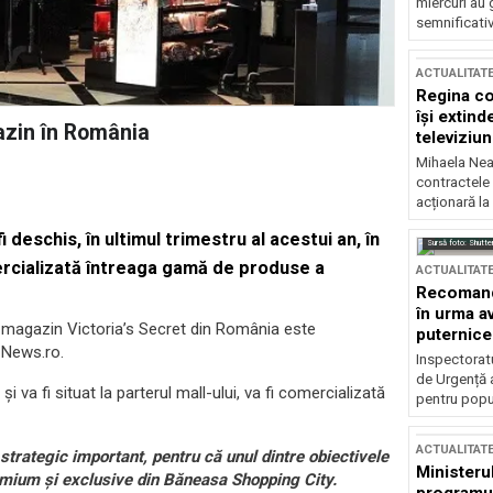
miercuri au 
semnificati
ACTUALITAT
Regina co
își extind
azin în România
televiziun
Mihaela Nea
contractele 
acționară la
deschis, în ultimul trimestru al acestui an, în
Sursă foto: Shutte
rcializată întreaga gamă de produse a
ACTUALITAT
Recomandă
în urma av
 magazin Victoria’s Secret din România este
puternice
t News.ro.
Inspectoratu
de Urgență 
 va fi situat la parterul mall-ului, va fi comercializată
pentru popula
ACTUALITAT
trategic important, pentru că unul dintre obiectivele
Ministerul
emium şi exclusive din Băneasa Shopping City.