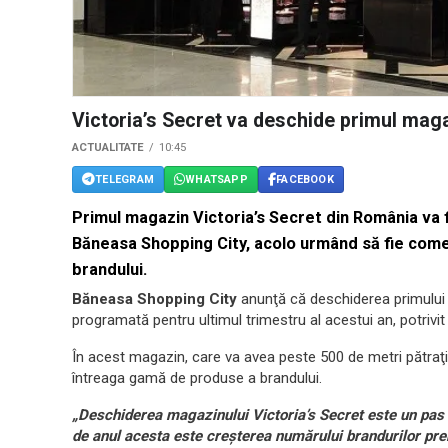
Victoria’s Secret va deschide primul mag
ACTUALITATE
10:45
TELEGRAM
WHATSAPP
FACEBOOK
Primul magazin Victoria’s Secret din România va fi 
Băneasa Shopping City, acolo urmând să fie come
brandului.
Băneasa Shopping City
anunţă că deschiderea primului
programată pentru ultimul trimestru al acestui an, potrivi
În acest magazin, care va avea peste 500 de metri pătraţi şi
întreaga gamă de produse a brandului.
„Deschiderea magazinului Victoria’s Secret este un pas s
de anul acesta este creşterea numărului brandurilor pr