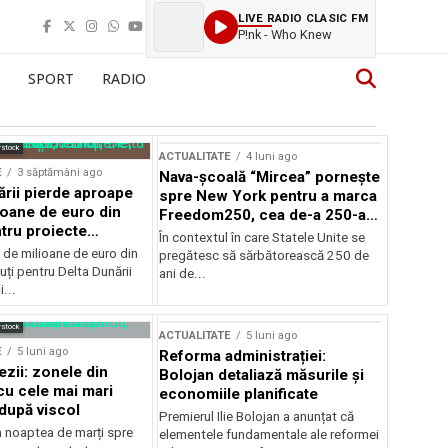
LIVE RADIO CLASIC FM
P!nk - Who Knew
SPORT
RADIO
rstock
ACTUALITATE
4 luni ago
E
3 săptămâni ago
Nava-școală “Mircea” pornește
ării pierde aproape
spre New York pentru a marca
ioane de euro din
Freedom250, cea de-a 250-a
tru proiecte
aniversare a Statelor Unite
În contextul în care Statele Unite se
de milioane de euro din
pregătesc să sărbătorească 250 de
ți pentru Delta Dunării
ani de...
...
rstock
ACTUALITATE
5 luni ago
E
5 luni ago
Reforma administrației:
ezii: zonele din
Bolojan detaliază măsurile și
u cele mai mari
economiile planificate
după viscol
Premierul Ilie Bolojan a anunțat că
n noaptea de marți spre
elementele fundamentale ale reformei