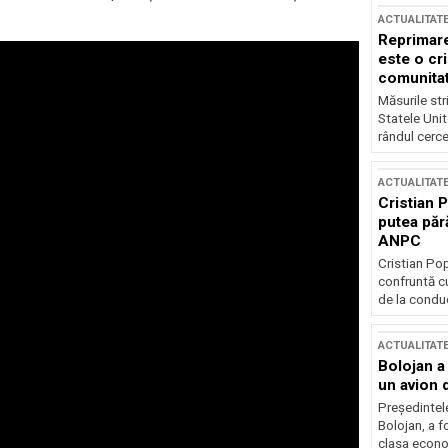
ACTUALITAT
Reprimare
este o cri
comunitate
Măsurile stri
Statele Unit
rândul cerce
ACTUALITAT
Cristian 
putea păr
ANPC
Cristian Po
confruntă cu
de la conduc
ACTUALITAT
Bolojan a
un avion d
Președintele
Bolojan, a f
clasa econom