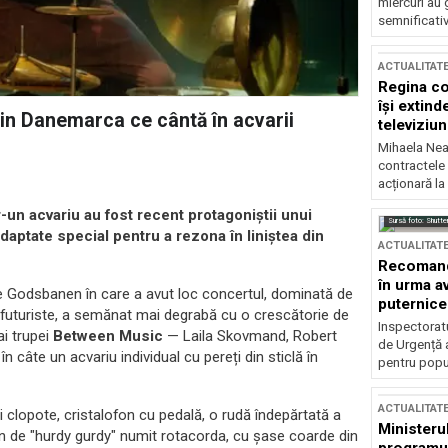
miercuri au 
semnificati
ACTUALITAT
Regina co
își extind
din Danemarca ce cântă în acvarii
televiziun
Mihaela Nea
contractele 
acționară la
-un acvariu au fost recent protagoniștii unui
Sursă foto: Shutte
aptate special pentru a rezona în liniștea din
ACTUALITAT
Recomandă
în urma av
e Godsbanen în care a avut loc concertul, dominată de
puternice
trofuturiste, a semănat mai degrabă cu o crescătorie de
Inspectoratu
ai trupei
Between Music
— Laila Skovmand, Robert
de Urgență 
câte un acvariu individual cu pereți din sticlă în
pentru popula
ACTUALITAT
și clopote, cristalofon cu pedală, o rudă îndepărtată a
Ministerul
gen de "hurdy gurdy" numit rotacorda, cu șase coarde din