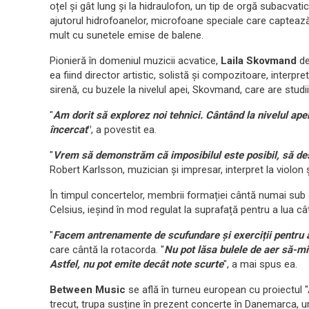
oțel și gât lung și la hidraulofon, un tip de orgă subacva
ajutorul hidrofoanelor, microfoane speciale care capteaz
mult cu sunetele emise de balene.
Pionieră în domeniul muzicii acvatice,
Laila Skovmand
de
ea fiind director artistic, solistă și compozitoare, interpr
sirenă, cu buzele la nivelul apei, Skovmand, care are stud
"
Am dorit să explorez noi tehnici. Cântând la nivelul ap
încercat
"
, a povestit ea.
"
Vrem să demonstrăm că imposibilul este posibil, să de
Robert Karlsson, muzician și impresar, interpret la violon ș
În timpul concertelor, membrii formației cântă numai sub
Celsius, ieșind în mod regulat la suprafață pentru a lua câ
"
Facem antrenamente de scufundare și exerciții pentru a
care cântă la rotacorda. "
Nu pot lăsa bulele de aer să-mi
Astfel, nu pot emite decât note scurte
", a mai spus ea.
Between Music
se află în turneu european cu proiectul
trecut, trupa susține în prezent concerte în Danemarca, ur