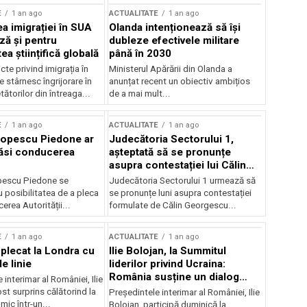
E
1 an ago
ACTUALITATE
1 an ago
a imigrației în SUA
Olanda intenționează să își
ză și pentru
dubleze efectivele militare
a științifică globală
până în 2030
cte privind imigrația în
Ministerul Apărării din Olanda a
e stârnesc îngrijorare în
anunțat recent un obiectiv ambițios
tătorilor din întreaga...
de a mai mult...
E
1 an ago
ACTUALITATE
1 an ago
Popescu Piedone ar
Judecătoria Sectorului 1,
ăsi conducerea
așteptată să se pronunțe
asupra contestației lui Călin
Georgescu privind controlul
pescu Piedone se
Judecătoria Sectorului 1 urmează să
judiciar
 posibilitatea de a pleca
se pronunțe luni asupra contestației
erea Autorității...
formulate de Călin Georgescu...
E
1 an ago
ACTUALITATE
1 an ago
 plecat la Londra cu
Ilie Bolojan, la Summitul
e linie
liderilor privind Ucraina:
România susține un dialog
 interimar al României, Ilie
transatlantic pentru securitate
ost surprins călătorind la
Președintele interimar al României, Ilie
și stabilitate
ic într-un...
Bolojan, participă duminică la