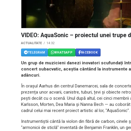
VIDEO: AquaSonic – proiectul unei trupe 
ACTUALITATE
14:32
TELEGRAM
WHATSAPP
FACEBOOK
Un grup de muzicieni danezi inovatori scufundați într
concert subacvatic, aceștia cântând la instrumente ad
adâncuri.
În orașul Aarhus din centrul Danemarcei, sala de concert
prezența unor acvarii, canistre, tuburi, țevi și obiecte re
pești decât cu o scenă. Unul după altul, cei cinci membrii 
Karlsson, Morten, Dea Maria și Nanna Bech — au coborât în 
cadrul celui mai recent proiect artistic al lor, "AquaSonic".
Instrumentiștii cântă la violon din fibră de carbon, cinele 
"armonicii de sticlă" inventată de Benjamin Franklin, un 