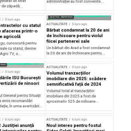
generat un strat
administrației au fost convenite...
v de zăpadă...
Sursă foto: Shutterstock
E
5 luni ago
ACTUALITATE
5 luni ago
ntractelor cu statul
Bărbat condamnat la 20 de ani
e afacerea printr-o
de închisoare pentru violul
e agricolă
fiicei partenerei sale
gu, cunoscută pentru
Un bărbat din Arad a fost condamnat
sale cu statul, devine
la 20 de ani de închisoare pentru...
 Agro TV, o...
rstock
ACTUALITATE
5 luni ago
E
5 luni ago
Volumul tranzacțiilor
rile ISU București
imobiliare din 2025: scădere
ertizării de ninsori
semnificativă față de 2024
Volumul total al tranzacțiilor
l General pentru Situații
imobiliare din 2025 a fost de
a emis recomandări
aproximativ 525 de milioane...
ție, în urma avertizării...
E
6 luni ago
ACTUALITATE
6 luni ago
 Justiției anunță
Noul interes pentru fostul