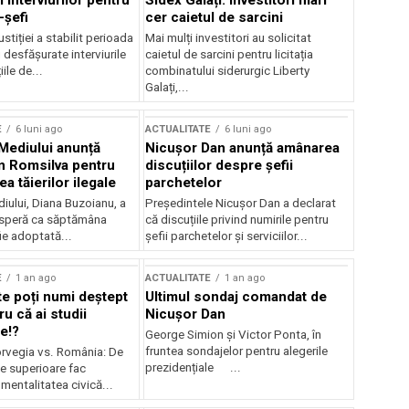
 interviurilor pentru
Sidex Galați: Investitori mari
-șefi
cer caietul de sarcini
stiției a stabilit perioada
Mai mulți investitori au solicitat
i desfășurate interviurile
caietul de sarcini pentru licitația
ile de...
combinatului siderurgic Liberty
Galați,...
E
6 luni ago
ACTUALITATE
6 luni ago
 Mediului anunță
Nicușor Dan anunță amânarea
n Romsilva pentru
discuțiilor despre șefii
 tăierilor ilegale
parchetelor
iului, Diana Buzoianu, a
Președintele Nicușor Dan a declarat
 speră ca săptămâna
că discuțiile privind numirile pentru
fie adoptată...
șefii parchetelor și serviciilor...
E
1 an ago
ACTUALITATE
1 an ago
te poți numi deștept
Ultimul sondaj comandat de
u că ai studii
Nicușor Dan
e!?
George Simion și Victor Ponta, în
fruntea sondajelor pentru alegerile
rvegia vs. România: De
prezidențiale ...
le superioare fac
 mentalitatea civică...