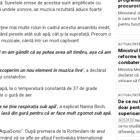
programul
tică. Sunetele emise de acestea sunt amplificate cu
procurori
ă undele sonore, iar muzica rezultată aduce foarte
Ministerul Ju
în care vor f
pentru funcți
ține mai multe roluri în cadrul acestui ansamblu inedit,
etând piesele atât sub apă, cât și la suprafață. Precum o
ii muzicale, cântă într-un mod captivant.
ACTUALITAT
Ministrul
ei m-am gândit că aș putea avea alt timbru, așa că am
reforme î
combaterea
Ministra Med
scoperim un nou element în muzica live
", a declarat
declarat că
i cristalofon.
viitoare să 
 apă, la o temperatură constantă de 37 de grade
te o gură de aer.
ACTUALITAT
De ce nu 
 ne ține respirația sub apă
", a explicat Nanna Bech,
doar pentr
 iasă din gură pentru că ar face mult zgomot sub apă.
superioar
🇳🇴🇷🇴 No
ce nu studii
 "AquaSonic". După premiera de la Rotterdam de anul
diferența, ci
mând să se afle pe afișul Festivalului Internațional