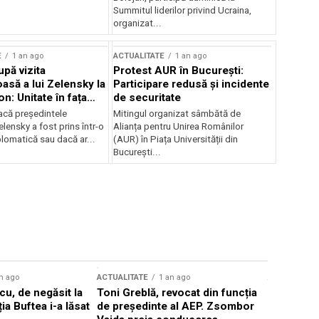
Summitul liderilor privind Ucraina,
organizat...
E
1 an ago
ACTUALITATE
1 an ago
upă vizita
Protest AUR în București:
asă a lui Zelensky la
Participare redusă și incidente
n: Unitate în fața
de securitate
inii
acă președintele
Mitingul organizat sâmbătă de
lensky a fost prins într-o
Alianța pentru Unirea Românilor
lomatică sau dacă ar...
(AUR) în Piața Universității din
București...
n ago
ACTUALITATE
1 an ago
ACTUALITATE
u, de negăsit la
Toni Greblă, revocat din funcția
Ilie Boloj
ția Buftea i-a lăsat
de președinte al AEP. Zsombor
alegerilor