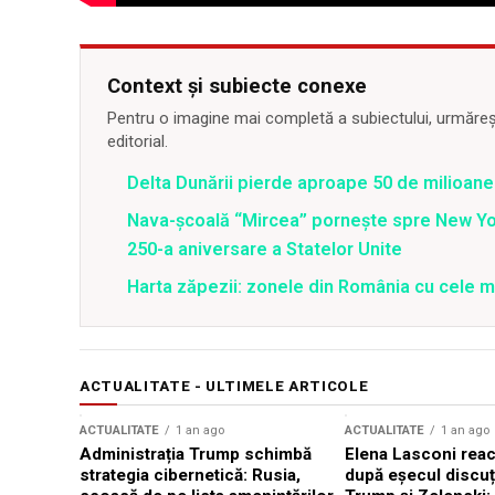
Context și subiecte conexe
Pentru o imagine mai completă a subiectului, urmărește
editorial.
Delta Dunării pierde aproape 50 de milioane
Nava-școală “Mircea” pornește spre New Y
250-a aniversare a Statelor Unite
Harta zăpezii: zonele din România cu cele m
ACTUALITATE - ULTIMELE ARTICOLE
ACTUALITATE
1 an ago
ACTUALITATE
1 an ago
Administrația Trump schimbă
Elena Lasconi rea
strategia cibernetică: Rusia,
după eșecul discuți