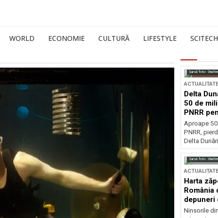
WORLD
ECONOMIE
CULTURĂ
LIFESTYLE
SCITECH
Sursă foto: Shutte
ACTUALITAT
Delta Dun
50 de mil
PNRR pen
esențiale
Aproape 50 
PNRR, pierdu
Delta Dunării
Sursă foto: Shutte
ACTUALITAT
Harta zăp
România c
depuneri 
Ninsorile di