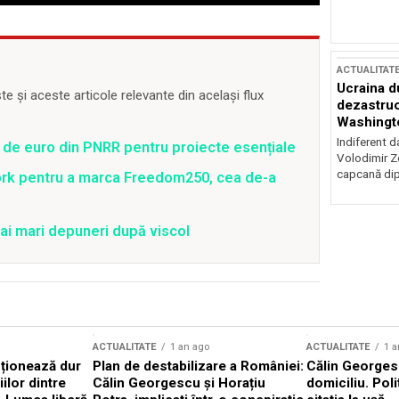
ACTUALITAT
Ucraina d
 și aceste articole relevante din același flux
dezastruo
Washingto
incertitud
Indiferent d
 de euro din PNRR pentru proiecte esențiale
Volodimir Ze
capcană dip
ork pentru a marca Freedom250, cea de-a
ai mari depuneri după viscol
ACTUALITATE
1 an ago
ACTUALITATE
1 a
cționează dur
Plan de destabilizare a României:
Călin Georgesc
ilor dintre
Călin Georgescu și Horațiu
domiciliu. Poli