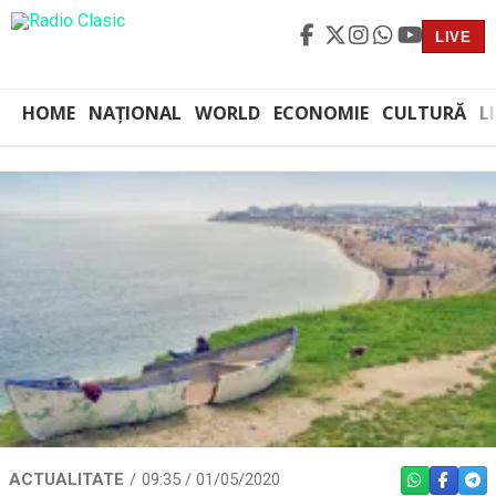
LIVE
HOME
NAȚIONAL
WORLD
ECONOMIE
CULTURĂ
L
ACTUALITATE
09:35 / 01/05/2020
WHATSAPP
FACEBO
TEL