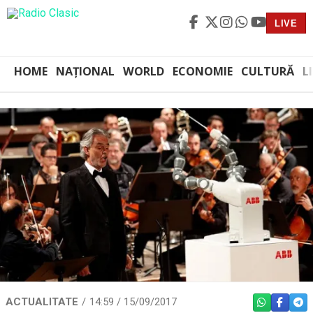
LIVE
HOME
NAȚIONAL
WORLD
ECONOMIE
CULTURĂ
L
ACTUALITATE
14:59 / 15/09/2017
WHATSAPP
FACEBO
TEL