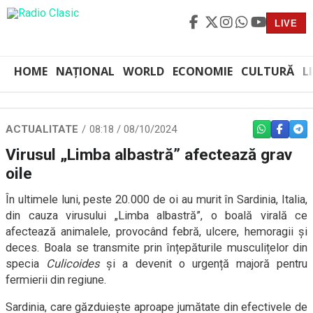
LIVE
HOME
NAȚIONAL
WORLD
ECONOMIE
CULTURĂ
L
ACTUALITATE
08:18 / 08/10/2024
WHATSAPP
FACEBO
TEL
Virusul „Limba albastră” afectează grav
oile
În ultimele luni, peste 20.000 de oi au murit în Sardinia, Italia,
din cauza virusului „Limba albastră”, o boală virală ce
afectează animalele, provocând febră, ulcere, hemoragii și
deces. Boala se transmite prin înțepăturile musculițelor din
specia
Culicoides
și a devenit o urgență majoră pentru
fermierii din regiune.
Sardinia, care găzduiește aproape jumătate din efectivele de