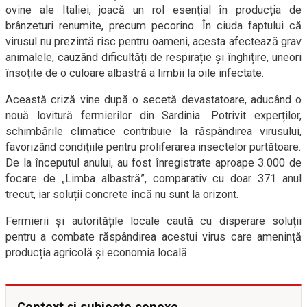
ovine ale Italiei, joacă un rol esențial în producția de
brânzeturi renumite, precum pecorino. În ciuda faptului că
virusul nu prezintă risc pentru oameni, acesta afectează grav
animalele, cauzând dificultăți de respirație și înghițire, uneori
însoțite de o culoare albastră a limbii la oile infectate.
Această criză vine după o secetă devastatoare, aducând o
nouă lovitură fermierilor din Sardinia. Potrivit experților,
schimbările climatice contribuie la răspândirea virusului,
favorizând condițiile pentru proliferarea insectelor purtătoare.
De la începutul anului, au fost înregistrate aproape 3.000 de
focare de „Limba albastră”, comparativ cu doar 371 anul
trecut, iar soluții concrete încă nu sunt la orizont.
Fermierii și autoritățile locale caută cu disperare soluții
pentru a combate răspândirea acestui virus care amenință
producția agricolă și economia locală.
Context și subiecte conexe