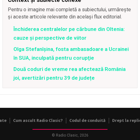
Pentru o imagine mai completă a subiectului, urmărește
și aceste articole relevante din același flux editorial.
Închiderea centralelor pe cărbune din Oltenia:
cauze și perspective de viitor
Olga Stefanîşina, fosta ambasadoare a Ucrainei
în SUA, inculpată pentru corupţie
Două coduri de vreme rea afectează România
joi, avertizări pentru 39 de județe
tate
Cum ascult Radio Clasic?
Codul de conduită
Drept la repli
© Radio Clasic, 2026