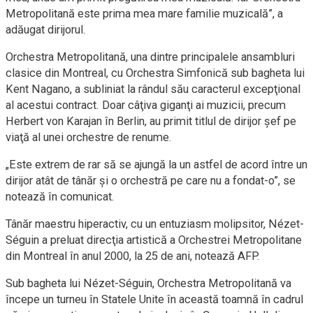
Metropolitană este prima mea mare familie muzicală”, a
adăugat dirijorul.
Orchestra Metropolitană, una dintre principalele ansambluri
clasice din Montreal, cu Orchestra Simfonică sub bagheta lui
Kent Nagano, a subliniat la rândul său caracterul excepţional
al acestui contract. Doar câţiva giganţi ai muzicii, precum
Herbert von Karajan în Berlin, au primit titlul de dirijor şef pe
viaţă al unei orchestre de renume.
„Este extrem de rar să se ajungă la un astfel de acord între un
dirijor atât de tânăr şi o orchestră pe care nu a fondat-o”, se
notează în comunicat.
Tânăr maestru hiperactiv, cu un entuziasm molipsitor, Nézet-
Séguin a preluat direcţia artistică a Orchestrei Metropolitane
din Montreal în anul 2000, la 25 de ani, notează AFP.
Sub bagheta lui Nézet-Séguin, Orchestra Metropolitană va
începe un turneu în Statele Unite în această toamnă în cadrul