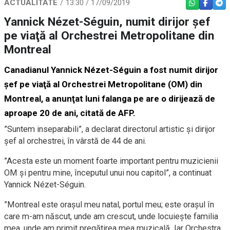
ACTUALITATE
13:30 / 17/09/2019
WHATSAPP
FACEBO
TEL
Yannick Nézet-Séguin, numit dirijor şef
pe viaţă al Orchestrei Metropolitane din
Montreal
Canadianul Yannick Nézet-Séguin a fost numit dirijor
şef pe viaţă al Orchestrei Metropolitane (OM) din
Montreal, a anunţat luni falanga pe are o dirijează de
aproape 20 de ani, citată de AFP.
”Suntem inseparabili”, a declarat directorul artistic şi dirijor
şef al orchestrei, în vârstă de 44 de ani.
”Acesta este un moment foarte important pentru muzicienii
OM şi pentru mine, începutul unui nou capitol”, a continuat
Yannick Nézet-Séguin.
”Montreal este oraşul meu natal, portul meu; este oraşul în
care m-am născut, unde am crescut, unde locuieşte familia
mea, unde am primit pregătirea mea muzicală. Iar Orchestra