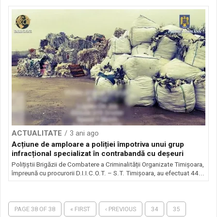
ACTUALITATE
3 ani ago
Acțiune de amploare a poliției împotriva unui grup
infracțional specializat în contrabandă cu deșeuri
Polițiștii Brigăzii de Combatere a Criminalității Organizate Timișoara,
împreună cu procurorii D.I.I.C.O.T. – S.T. Timișoara, au efectuat 44...
PAGE 38 OF 38
« FIRST
‹ PREVIOUS
34
35