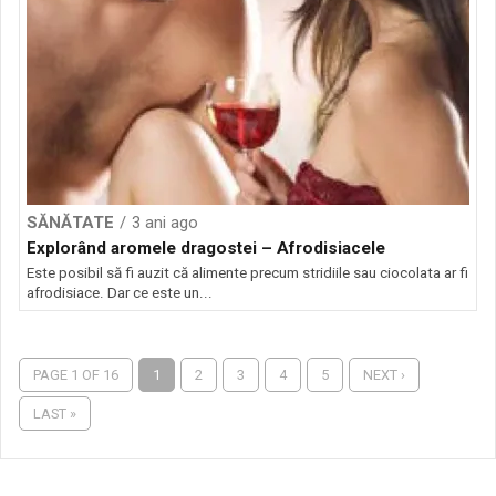
SĂNĂTATE
3 ani ago
Explorând aromele dragostei – Afrodisiacele
Este posibil să fi auzit că alimente precum stridiile sau ciocolata ar fi
afrodisiace. Dar ce este un...
PAGE 1 OF 16
1
2
3
4
5
NEXT ›
LAST »