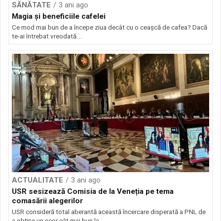
SĂNĂTATE
3 ani ago
Magia și beneficiile cafelei
Ce mod mai bun de a începe ziua decât cu o ceașcă de cafea? Dacă
te-ai întrebat vreodată...
ACTUALITATE
3 ani ago
USR sesizează Comisia de la Veneția pe tema
comasării alegerilor
USR consideră total aberantă această încercare disperată a PNL de
a obţine un scor cât mai bun la...