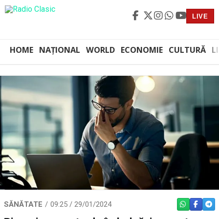
LIVE
HOME
NAȚIONAL
WORLD
ECONOMIE
CULTURĂ
L
SĂNĂTATE
09:25 / 29/01/2024
WHATSAPP
FACEBO
TEL