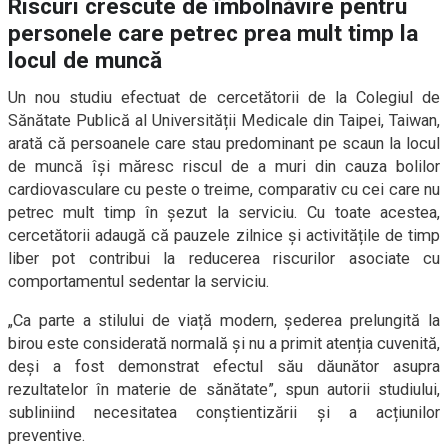
Riscuri crescute de îmbolnăvire pentru
personele care petrec prea mult timp la
locul de muncă
Un nou studiu efectuat de cercetătorii de la Colegiul de
Sănătate Publică al Universității Medicale din Taipei, Taiwan,
arată că persoanele care stau predominant pe scaun la locul
de muncă își măresc riscul de a muri din cauza bolilor
cardiovasculare cu peste o treime, comparativ cu cei care nu
petrec mult timp în șezut la serviciu. Cu toate acestea,
cercetătorii adaugă că pauzele zilnice și activitățile de timp
liber pot contribui la reducerea riscurilor asociate cu
comportamentul sedentar la serviciu.
„Ca parte a stilului de viață modern, șederea prelungită la
birou este considerată normală și nu a primit atenția cuvenită,
deși a fost demonstrat efectul său dăunător asupra
rezultatelor în materie de sănătate”, spun autorii studiului,
subliniind necesitatea conștientizării și a acțiunilor
preventive.