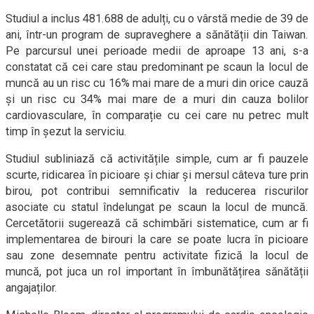
Studiul a inclus 481.688 de adulți, cu o vârstă medie de 39 de
ani, într-un program de supraveghere a sănătății din Taiwan.
Pe parcursul unei perioade medii de aproape 13 ani, s-a
constatat că cei care stau predominant pe scaun la locul de
muncă au un risc cu 16% mai mare de a muri din orice cauză
și un risc cu 34% mai mare de a muri din cauza bolilor
cardiovasculare, în comparație cu cei care nu petrec mult
timp în șezut la serviciu.
Studiul subliniază că activitățile simple, cum ar fi pauzele
scurte, ridicarea în picioare și chiar și mersul câteva ture prin
birou, pot contribui semnificativ la reducerea riscurilor
asociate cu statul îndelungat pe scaun la locul de muncă.
Cercetătorii sugerează că schimbări sistematice, cum ar fi
implementarea de birouri la care se poate lucra în picioare
sau zone desemnate pentru activitate fizică la locul de
muncă, pot juca un rol important în îmbunătățirea sănătății
angajaților.