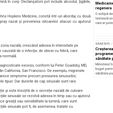
nă în corp. Declanșatorii pot include alcoolul, țigările,
Medicamen
regenera d
O echipă de
Johns Hopkins Medicine, constă într-un abordaj cu două
testează un
pray nazal și prevenirea viitoarelor atacuri cu ajutorul
care ar pute
SĂNĂTATE
 zona nazală, crescând adesea în intensitate pe
Creșterea
 cauzată de o infecție, de obicei cu febră, care
programel
a normală.
sănătate 
Ministerul S
 diagnosticate excesiv, conform lui Peter Goadsby, MD,
buget pentr
 din California, San Francisco. De exemplu, migrenele
sănătate pub
eoarece simptome precum presiunea sinusurilor,
 tipuri. Dar durerile de cap sinusale sunt rare.
ie și este însoțită de o secreție nazală de culoare
țiile sinusale se rezolvă adesea în timp sau cu ajutorul
ace greață sau sensibilitate la lumină, care sunt
iile sinusale pot fi, de asemenea, tratate cu