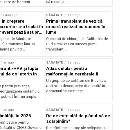
să renunțe...
uzate de bacterii...
12 luni ago
SĂNĂTATE
1 an ago
 în creștere:
Primul transplant de vezică
zurilor s-a triplat în
urinară realizat cu succes în
SP avertizează asupra
lume
al de infectări
aţional de Sănătate
O echipă de chirurgi din California de
P) a transmis luni un
Sud a realizat cu succes primul
armă privind...
transplant...
1 an ago
SĂNĂTATE
1 an ago
a anti-HPV și lupta
Atlas celular pentru
l de col uterin în
malformațiile cerebrale ă
Un grup de cercetători din Brazilia a
realizat o descoperire deosebită în
 pentru prevenție,
domeniul neuroștiinței,...
reorganizarea sistemului
publică Într-un amplu...
1 an ago
SĂNĂTATE
1 an ago
ănătății în 2025
De ce este atât de plăcut să ne
scărpinăm?
nificative pentru
ănătății și CNAS Guvernul
Beneficiile imunitare ale scărpinatului