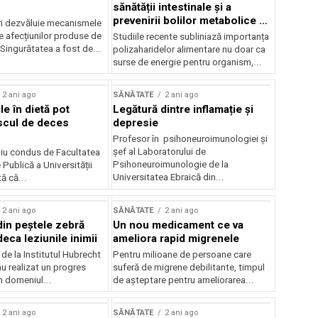
sănătății intestinale și a
prevenirii bolilor metabolice și
ri dezvăluie mecanismele
inflamatorii
e afecțiunilor produse de
Studiile recente subliniază importanța
Singurătatea a fost de...
polizaharidelor alimentare nu doar ca
surse de energie pentru organism,...
2 ani ago
SĂNĂTATE
2 ani ago
ile în dietă pot
Legătură dintre inflamație și
scul de deces
depresie
Profesor în psihoneuroimunologiei și
șef al Laboratorului de
iu condus de Facultatea
Psihoneuroimunologie de la
Publică a Universității
Universitatea Ebraică din...
ă că...
2 ani ago
SĂNĂTATE
2 ani ago
din peștele zebră
Un nou medicament ce va
eca leziunile inimii
ameliora rapid migrenele
 de la Institutul Hubrecht
Pentru milioane de persoane care
u realizat un progres
suferă de migrene debilitante, timpul
n domeniul...
de așteptare pentru ameliorarea...
2 ani ago
SĂNĂTATE
2 ani ago