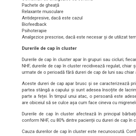
Pachete de gheață
Relaxante musculare
Antidepresive, dacă este cazul
Biofeedback
Psihoterapie
Analgezice prescrise, dacă este necesar și de utilizat te
Durerile de cap în cluster
Durerile de cap în cluster apar în grupuri sau cicluri; fie
NHF, durerile de cap în cluster recidivează regulat, chiar 
urmate de o perioadă fără dureri de cap de luni sau chiar 
Aceste dureri de cap apar brusc și se caracterizează prin 
partea stângă a capului și sunt adesea însoțite de lacr
parte a feței. În timpul unui atac, o persoană este adese
are obiceiul să se culce așa cum face cineva cu migrenel
Durerile de cap în cluster afectează în principal bărbaț
conform NHF, cu 80% dintre pacienții cu dureri de cap în c
Cauza durerilor de cap în cluster este necunoscută. Con