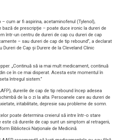
 – cum ar fi aspirina, acetaminofenul (Tylenol),
 bază de prescripție – poate duce ironic la dureri de
dem într-un centru de dureri de cap cu dureri de cap
camente – sau dureri de cap de tip rebound”, a declarat
u Dureri de Cap și Durere de la Cleveland Clinic
Tepper. „Continuă să ia mai mult medicament, continuă
 din ce în ce mai disperat. Acesta este momentul în
seta întregul sistem.”
FP), durerile de cap de tip rebound încep adesea
chimbă de la o zi la alta. Persoanele care au dureri de
ietate, iritabilitate, depresie sau probleme de somn.
elor poate determina creierul să intre într-o stare
e este că durerile de cap sunt un simptom al retragerii,
rm Bibliotecii Naționale de Medicină.
s? AAFP recomandă să luați medicamentele cu sau fără