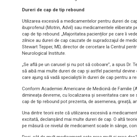
Dureri de cap de tip rebound
Utilizarea excesivă a medicamentelor pentru dureri de cap
ibuprofenul (Motrin, Advil) sau medicamentele eliberate pe
cap de tip rebound. „Majoritatea pacienților pe care îi ve
zilnice au dureri de cap cauzate de supradozajul de medi
Stewart Tepper, MD, director de cercetare la Centrul pentr
Neurological Institute.
„Se află pe un carusel și nu pot să coboare”, a spus Dr. 
să aibă mai multe dureri de cap și astfel pacientul devine
care ajung să vadă specialiștii în dureri de cap pentru a re
Conform Academiei Americane de Medicină de Familie (AA
dimineața devreme, cu localizarea și severitatea care se s
cap de tip rebound pot prezenta, de asemenea, greață, anx
Una dintre teorii este că utilizarea excesivă a medicament
excitată, declanșând mai multe dureri de cap. O altă teori
pe măsură ce nivelul de medicament scade în sânge, confo
Deci, cât de mult medicament este prea mult și prea de