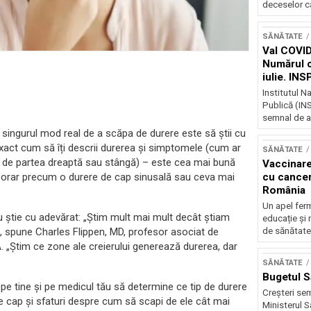
deceselor ca
SĂNĂTATE
Val COVID
Numărul ca
iulie. IN
unui nou v
Institutul N
Publică (INS
semnal de al
r singurul mod real de a scăpa de durere este să știi cu
 exact cum să îți descrii durerea și simptomele (cum ar
SĂNĂTATE
ță de partea dreaptă sau stângă) – este cea mai bună
Vaccinare
porar precum o durere de cap sinusală sau ceva mai
cu canceru
România
Un apel ferm
nu știe cu adevărat: „Știm mult mai mult decât știam
educație și 
 spune Charles Flippen, MD, profesor asociat de
de sănătate 
 „Știm ce zone ale creierului generează durerea, dar
SĂNĂTATE
Bugetul S
pe tine și pe medicul tău să determine ce tip de durere
Creșteri sem
de cap și sfaturi despre cum să scapi de ele cât mai
Ministerul S