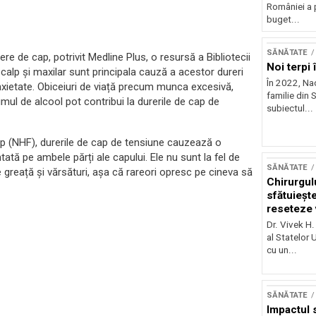
României a 
buget...
SĂNĂTATE
e de cap, potrivit Medline Plus, o resursă a Bibliotecii
Noi terpi
scalp și maxilar sunt principala cauză a acestor dureri
În 2022, Na
nxietate. Obiceiuri de viață precum munca excesivă,
familie din S
l de alcool pot contribui la durerile de cap de
subiectul...
p (NHF), durerile de cap de tensiune cauzează o
tă pe ambele părți ale capului. Ele nu sunt la fel de
SĂNĂTATE
 greață și vărsături, așa că rareori opresc pe cineva să
Chirurgul
sfătuieșt
reseteze v
viață
Dr. Vivek H.
al Statelor 
cu un...
SĂNĂTATE
Impactul 