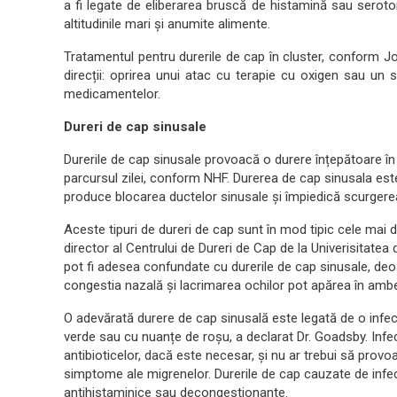
a fi legate de eliberarea bruscă de histamină sau serotoni
altitudinile mari și anumite alimente.
Tratamentul pentru durerile de cap în cluster, conform 
direcții: oprirea unui atac cu terapie cu oxigen sau un s
medicamentelor.
Dureri de cap sinusale
Durerile de cap sinusale provoacă o durere înțepătoare în
parcursul zilei, conform NHF. Durerea de cap sinusala este
produce blocarea ductelor sinusale și împiedică scurgere
Aceste tipuri de dureri de cap sunt în mod tipic cele mai
director al Centrului de Dureri de Cap de la Univerisitatea
pot fi adesea confundate cu durerile de cap sinusale, d
congestia nazală și lacrimarea ochilor pot apărea în ambele
O adevărată durere de cap sinusală este legată de o infecț
verde sau cu nuanțe de roșu, a declarat Dr. Goadsby. Infec
antibioticelor, dacă este necesar, și nu ar trebui să provo
simptome ale migrenelor. Durerile de cap cauzate de infecț
antihistaminice sau decongestionante.