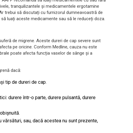
ivele, tranquilizantele și medicamentele ergotamine
Ar trebui să discutați cu furnizorul dumneavoastră de
ți să luați aceste medicamente sau să le reduceți doza.
suferă de migrene. Aceste dureri de cap severe sunt
t afecta pe oricine. Conform Medline, cauza nu este
rebrale poate afecta funcția vaselor de sânge și a
grenă dacă:
și tip de dureri de cap.
ci: durere într-o parte, durere pulsantă, durere
 obișnuită.
au vărsături, sau, dacă acestea nu sunt prezente,