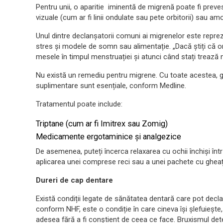
Pentru unii, o aparitie iminentă de migrenă poate fi preves
vizuale (cum ar fi linii ondulate sau pete orbitorii) sau am
Unul dintre declanșatorii comuni ai migrenelor este repre
stres și modele de somn sau alimentație. „Dacă știți că o
mesele în timpul menstruației și atunci când stați trează
Nu există un remediu pentru migrene. Cu toate acestea, g
suplimentare sunt esențiale, conform Medline.
Tratamentul poate include:
Triptane (cum ar fi Imitrex sau Zomig)
Medicamente ergotaminice și analgezice
De asemenea, puteți încerca relaxarea cu ochii închiși într
aplicarea unei comprese reci sau a unei pachete cu ghea
Dureri de cap dentare
Există condiții legate de sănătatea dentară care pot decla
conform NHF, este o condiție în care cineva își șlefuiește, 
adesea fără a fi conștient de ceea ce face. Bruxismul de