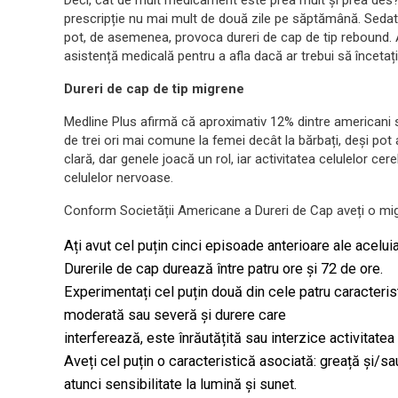
prescripție nu mai mult de două zile pe săptămână. Sedat
pot, de asemenea, provoca dureri de cap de tip rebound. 
asistență medicală pentru a afla dacă ar trebui să înceta
Dureri de cap de tip migrene
Medline Plus afirmă că aproximativ 12% dintre americani 
de trei ori mai comune la femei decât la bărbați, deși po
clară, dar genele joacă un rol, iar activitatea celulelor ce
celulelor nervoase.
Conform Societății Americane a Dureri de Cap aveți o mi
Ați avut cel puțin cinci episoade anterioare ale aceluia
Durerile de cap durează între patru ore și 72 de ore.
Experimentați cel puțin două din cele patru caracteristi
moderată sau severă și durere care
interferează, este înrăutățită sau interzice activitatea
Aveți cel puțin o caracteristică asociată: greață și/s
atunci sensibilitate la lumină și sunet.