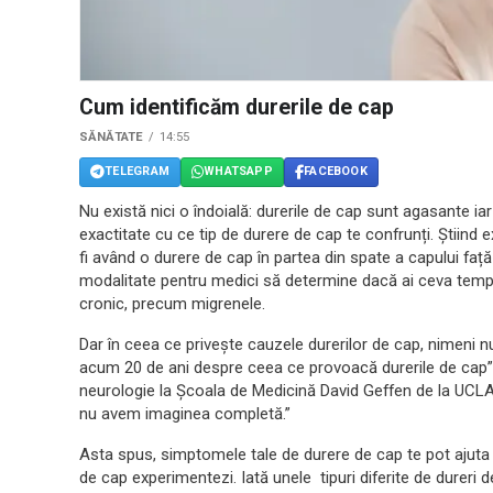
Cum identificăm durerile de cap
SĂNĂTATE
14:55
TELEGRAM
WHATSAPP
FACEBOOK
Nu există nici o îndoială: durerile de cap sunt agasante ia
exactitate cu ce tip de durere de cap te confrunți. Știind
fi având o durere de cap în partea din spate a capului fa
modalitate pentru medici să determine dacă ai ceva tem
cronic, precum migrenele.
Dar în ceea ce privește cauzele durerilor de cap, nimeni 
acum 20 de ani despre ceea ce provoacă durerile de cap”,
neurologie la Școala de Medicină David Geffen de la UCLA.
nu avem imaginea completă.”
Asta spus, simptomele tale de durere de cap te pot ajuta 
de cap experimentezi. Iată unele tipuri diferite de dureri 