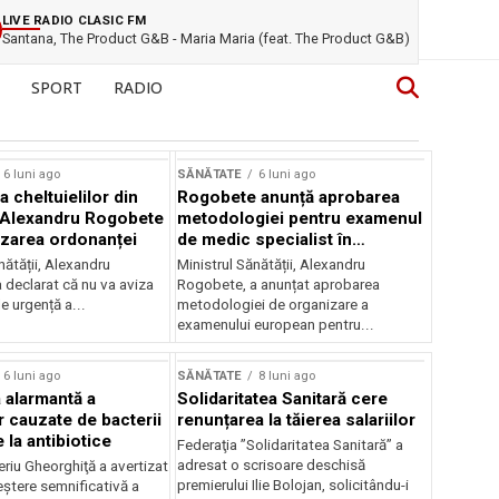
LIVE RADIO CLASIC FM
Santana, The Product G&B - Maria Maria (feat. The Product G&B)
SPORT
RADIO
6 luni ago
SĂNĂTATE
6 luni ago
 cheltuielilor din
Rogobete anunță aprobarea
 Alexandru Rogobete
metodologiei pentru examenul
izarea ordonanței
de medic specialist în
radiologie
nătății, Alexandru
Ministrul Sănătății, Alexandru
 declarat că nu va aviza
Rogobete, a anunțat aprobarea
e urgență a...
metodologiei de organizare a
examenului european pentru...
6 luni ago
SĂNĂTATE
8 luni ago
 alarmantă a
Solidaritatea Sanitară cere
 cauzate de bacterii
renunțarea la tăierea salariilor
 la antibiotice
Federaţia ”Solidaritatea Sanitară” a
adresat o scrisoare deschisă
riu Gheorghiţă a avertizat
premierului Ilie Bolojan, solicitându-i
eștere semnificativă a