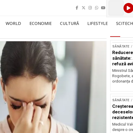
WORLD
ECONOMIE
CULTURĂ
LIFESTYLE
SCITECH
SĂNĂTATE
Reducerea
sănătate:
refuză av
Ministrul Să
Rogobete, a
ordonanța d
SĂNĂTATE
Creșterea
deceselor
rezistente
Medicul Vale
despre o cr