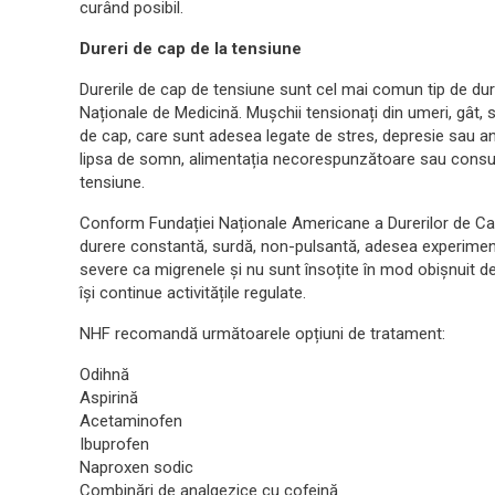
curând posibil.
Dureri de cap de la tensiune
Durerile de cap de tensiune sunt cel mai comun tip de durer
Naționale de Medicină. Mușchii tensionați din umeri, gât, 
de cap, care sunt adesea legate de stres, depresie sau a
lipsa de somn, alimentația necorespunzătoare sau consumu
tensiune.
Conform Fundației Naționale Americane a Durerilor de Ca
durere constantă, surdă, non-pulsantă, adesea experimenta
severe ca migrenele și nu sunt însoțite în mod obișnuit de
își continue activitățile regulate.
NHF recomandă următoarele opțiuni de tratament:
Odihnă
Aspirină
Acetaminofen
Ibuprofen
Naproxen sodic
Combinări de analgezice cu cofeină