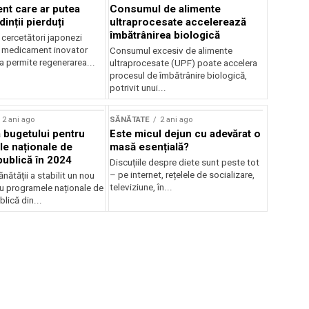
t care ar putea
Consumul de alimente
inții pierduți
ultraprocesate accelerează
îmbătrânirea biologică
 cercetători japonezi
 medicament inovator
Consumul excesiv de alimente
a permite regenerarea...
ultraprocesate (UPF) poate accelera
procesul de îmbătrânire biologică,
potrivit unui...
2 ani ago
SĂNĂTATE
2 ani ago
 bugetului pentru
Este micul dejun cu adevărat o
e naționale de
masă esențială?
publică în 2024
Discuțiile despre diete sunt peste tot
– pe internet, rețelele de socializare,
ănătății a stabilit un nou
televiziune, în...
u programele naționale de
lică din...