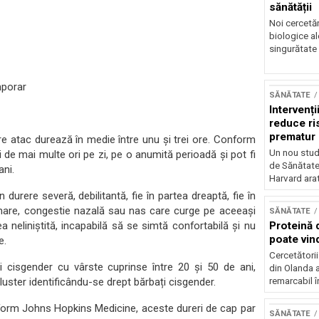
sănătății
Noi cercetă
biologice al
singurătate 
mporar
SĂNĂTATE
Intervenți
reduce ri
prematur
care atac durează în medie între unu și trei ore. Conform
Un nou stud
și de mai multe ori pe zi, pe o anumită perioadă și pot fi
de Sănătate 
ani.
Harvard arat
durere severă, debilitantă, fie în partea dreaptă, fie în
imare, congestie nazală sau nas care curge pe aceeași
SĂNĂTATE
a neliniștită, incapabilă să se simtă confortabilă și nu
Proteină 
poate vind
e.
Cercetătorii
ii cisgender cu vârste cuprinse între 20 și 50 de ani,
din Olanda a
luster identificându-se drept bărbați cisgender.
remarcabil î
form Johns Hopkins Medicine, aceste dureri de cap par
SĂNĂTATE