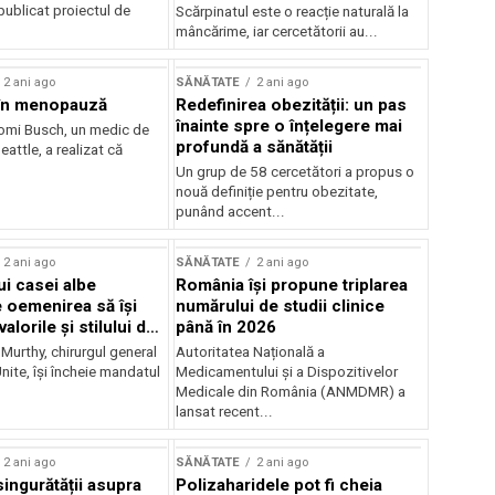
publicat proiectul de
Scărpinatul este o reacție naturală la
mâncărime, iar cercetătorii au...
2 ani ago
SĂNĂTATE
2 ani ago
 în menopauză
Redefinirea obezității: un pas
înainte spre o înțelegere mai
omi Busch, un medic de
profundă a sănătății
eattle, a realizat că
Un grup de 58 cercetători a propus o
nouă definiție pentru obezitate,
punând accent...
2 ani ago
SĂNĂTATE
2 ani ago
ui casei albe
România își propune triplarea
e oemenirea să își
numărului de studii clinice
alorile și stilului de
până în 2026
 Murthy, chirurgul general
Autoritatea Națională a
Unite, își încheie mandatul
Medicamentului și a Dispozitivelor
Medicale din România (ANMDMR) a
lansat recent...
2 ani ago
SĂNĂTATE
2 ani ago
singurătății asupra
Polizaharidele pot fi cheia