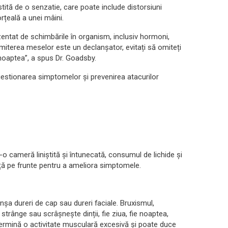
tită de o senzatie, care poate include distorsiuni
orțeală a unei mâini.
zentat de schimbările în organism, inclusiv hormoni,
miterea meselor este un declanșator, evitați să omiteți
 noaptea”, a spus Dr. Goadsby.
estionarea simptomelor și prevenirea atacurilor
-o cameră liniștită și întunecată, consumul de lichide și
ță pe frunte pentru a ameliora simptomele.
nșa dureri de cap sau dureri faciale. Bruxismul,
strânge sau scrâșnește dinții, fie ziua, fie noaptea,
termină o activitate musculară excesivă și poate duce