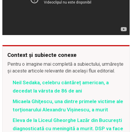
Context și subiecte conexe
Pentru o imagine mai completă a subiectului, urmărește
și aceste articole relevante din același flux editorial.
Neil Sedaka, celebru cântăreț american, a
decedat la vârsta de 86 de ani
Micaela Ghiţescu, una dintre primele victime ale
torţionarului Alexandru Vişinescu, a murit
Eleva de la Liceul Gheorghe Lazăr din București
diagnosticată cu meningită a murit. DSP va face