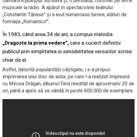
Sanitară a judeţului Suceava şi, o perioadă, consilier pe teme
muzicale la radio. A apărut în spectacolele teatrului
„Constantin Tănase” şi a avut numeroase turnee, alături de
formaţia „Romanticii'”.
În 1983, când avea 34 de ani, a compus melodia
„Dragoste la prima vedere”,
care a cucerit definitiv
publicul prin simplitatea si sensibilitatea versurilor scrise
chiar de el.
Astfel, datorită popularităţii câştigate, i s-a propus
imprimarea unui disc de autor, pe care l-a realizat împreună
cu Mircea Drăgan, albumul fiind reeditat de aproximativ 20 de
ori, până a ajuns să se vândă în peste 600.000 de exemplare.