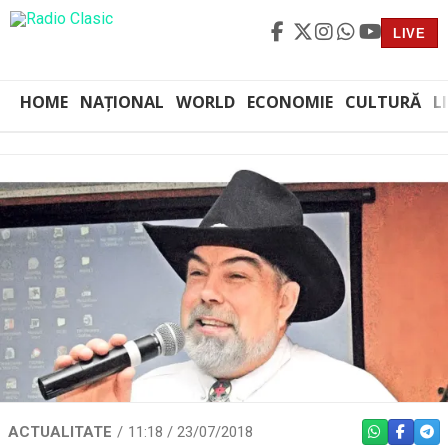
LIVE
HOME
NAȚIONAL
WORLD
ECONOMIE
CULTURĂ
L
ACTUALITATE
11:18 / 23/07/2018
WHATSAPP
FACEBO
TEL