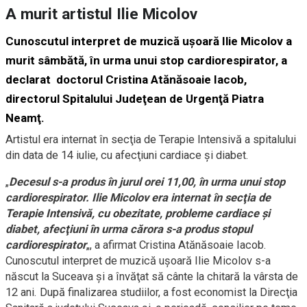
A murit artistul Ilie Micolov
Cunoscutul interpret de muzică uşoară Ilie Micolov a
murit sâmbătă, în urma unui stop cardiorespirator, a
declarat doctorul Cristina Atănăsoaie Iacob,
directorul Spitalului Judeţean de Urgenţă Piatra
Neamţ.
Artistul era internat în secţia de Terapie Intensivă a spitalului
din data de 14 iulie, cu afecţiuni cardiace şi diabet.
„
Decesul s-a produs în jurul orei 11,00, în urma unui stop
cardiorespirator. Ilie Micolov era internat în secţia de
Terapie Intensivă, cu obezitate, probleme cardiace şi
diabet, afecţiuni în urma cărora s-a produs stopul
cardiorespirator
„, a afirmat Cristina Atănăsoaie Iacob.
Cunoscutul interpret de muzică uşoară Ilie Micolov s-a
născut la Suceava şi a învăţat să cânte la chitară la vârsta de
12 ani. După finalizarea studiilor, a fost economist la Direcţia