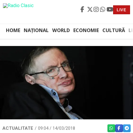
LIVE
HOME
NAȚIONAL
WORLD
ECONOMIE
CULTURĂ
L
ACTUALITATE
09:04 / 14/03/2018
WHATSAPP
FACEBO
TEL