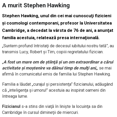
A murit Stephen Hawking
Stephen Hawking, unul din cei mai cunoscuţi fizicieni
şi cosmologi contemporani, profesor la Universitatea
Cambridge, a decedat la vârsta de 76 de ani, a anunţat
familia acestuia, relatează presa internaţională.
„Suntem profund întristaţi de decesul iubitului nostru tată”, au
transmis Lucy, Robert şi Tim, copiii regretatului fizician.
„
A fost un mare om de ştiinţă şi un om extraordinar a cărui
activitate şi moştenire va dăinui timp de mulţi ani
„, se mai
afirmă în comunicatul emis de familia lui Stephen Hawking.
Familia a lăudat „curajul şi persistenţa” fizicianului, adăugând
că „inteligenţa şi umorul” acestuia au inspirat oameni din
întreaga lume.
Fizicianul
s-a stins din viaţă în linişte la locuinţa sa din
Cambridge în cursul dimineţii de miercuri.