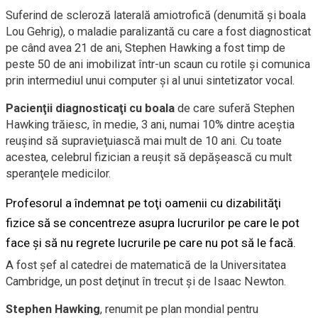
Suferind de scleroză laterală amiotrofică (denumită şi boala
Lou Gehrig), o maladie paralizantă cu care a fost diagnosticat
pe când avea 21 de ani, Stephen Hawking a fost timp de
peste 50 de ani imobilizat într-un scaun cu rotile şi comunica
prin intermediul unui computer şi al unui sintetizator vocal.
Pacienţii diagnosticaţi cu boala
de care suferă Stephen
Hawking trăiesc, în medie, 3 ani, numai 10% dintre aceştia
reuşind să supravieţuiască mai mult de 10 ani. Cu toate
acestea, celebrul fizician a reuşit să depăşească cu mult
speranţele medicilor.
Profesorul a îndemnat pe toţi oamenii cu dizabilităţi
fizice să se concentreze asupra lucrurilor pe care le pot
face şi să nu regrete lucrurile pe care nu pot să le facă.
A fost şef al catedrei de matematică de la Universitatea
Cambridge, un post deţinut în trecut şi de Isaac Newton.
Stephen Hawking
, renumit pe plan mondial pentru