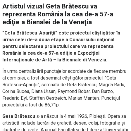
Artistul vizual Geta Brătescu va
reprezenta România la cea de-a 57-a
ediţie a Bienalei de la Veneţia
”Geta Brătescu-Apariţii” este proiectul câştigător în
urma celei de-a doua etape a Consursului naţional
pentru selectarea proiectului care va reprezenta
România la cea de-a 57-a ediţie a Expoziţiei
Internaţionale de Artă – la Biennale di Venezia.
În urma centralizării punctajelor acordate de fiecare membru
al comisiei, a fost desemnat câştigător proiectul: ”Geta
Brătescu-Apariţii”, semnată de Geta Brătescu, Magda Radu,
Corina Bucea, Diana Ursan, Raymond Bobar, Dan Burzo,
Frederic Eyl, Steffen Oestreich, Marian Manten. Punctajul
proiectului a fost de 86,71p.
Geta Brătescu
s-a născut la 4 mai 1926, Ploieşti. Opera sa
artistică include lucrări de grafică, desen, colaj, fotografie şi
ilustraţie de carte. A urmat Facultatea de Litere a Universităţii