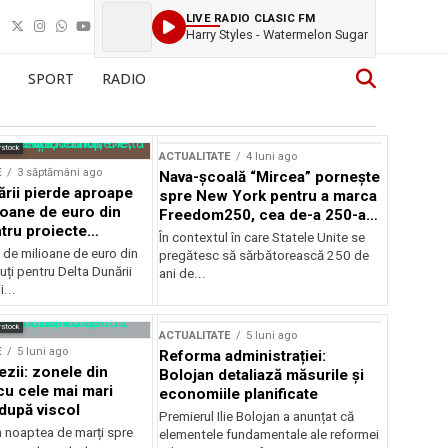
LIVE RADIO CLASIC FM
Harry Styles - Watermelon Sugar
SPORT
RADIO
rstock
ACTUALITATE
4 luni ago
E
3 săptămâni ago
Nava-școală “Mircea” pornește
ării pierde aproape
spre New York pentru a marca
ioane de euro din
Freedom250, cea de-a 250-a
tru proiecte
aniversare a Statelor Unite
În contextul în care Statele Unite se
de milioane de euro din
pregătesc să sărbătorească 250 de
ți pentru Delta Dunării
ani de...
...
rstock
ACTUALITATE
5 luni ago
E
5 luni ago
Reforma administrației:
ezii: zonele din
Bolojan detaliază măsurile și
u cele mai mari
economiile planificate
după viscol
Premierul Ilie Bolojan a anunțat că
n noaptea de marți spre
elementele fundamentale ale reformei