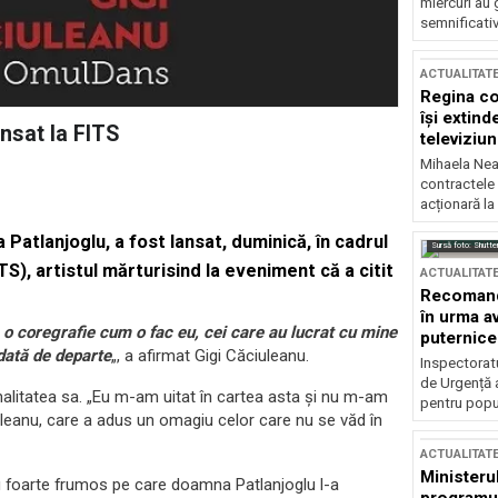
miercuri au 
semnificati
ACTUALITAT
Regina co
își extind
nsat la FITS
televiziun
Mihaela Nea
contractele 
acționară la
Patlanjoglu, a fost lansat, duminică, în cadrul
Sursă foto: Shutte
TS), artistul mărturisind la eveniment că a citit
ACTUALITAT
Recomandă
în urma av
 o coregrafie cum o fac eu, cei care au lucrat cu mine
puternice
idată de departe
„, a afirmat Gigi Căciuleanu.
Inspectoratu
de Urgență 
sonalitatea sa. „Eu m-am uitat în cartea asta şi nu m-am
pentru popula
uleanu, care a adus un omagiu celor care nu se văd în
ACTUALITAT
Ministerul
 foarte frumos pe care doamna Patlanjoglu l-a