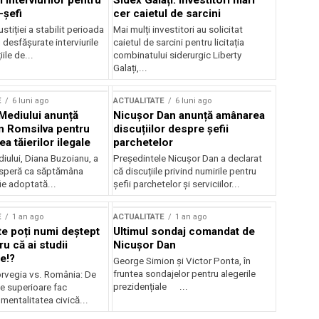
 interviurilor pentru
Sidex Galați: Investitori mari
-șefi
cer caietul de sarcini
stiției a stabilit perioada
Mai mulți investitori au solicitat
i desfășurate interviurile
caietul de sarcini pentru licitația
ile de...
combinatului siderurgic Liberty
Galați,...
E
6 luni ago
ACTUALITATE
6 luni ago
 Mediului anunță
Nicușor Dan anunță amânarea
n Romsilva pentru
discuțiilor despre șefii
 tăierilor ilegale
parchetelor
iului, Diana Buzoianu, a
Președintele Nicușor Dan a declarat
 speră ca săptămâna
că discuțiile privind numirile pentru
fie adoptată...
șefii parchetelor și serviciilor...
E
1 an ago
ACTUALITATE
1 an ago
te poți numi deștept
Ultimul sondaj comandat de
u că ai studii
Nicușor Dan
e!?
George Simion și Victor Ponta, în
fruntea sondajelor pentru alegerile
rvegia vs. România: De
prezidențiale ...
le superioare fac
 mentalitatea civică...