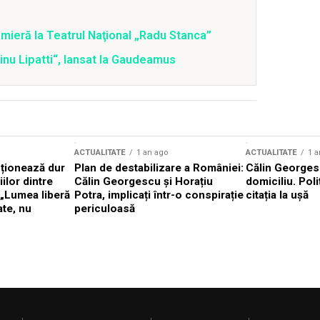
mieră la Teatrul Naţional „Radu Stanca”
Dinu Lipatti“, lansat la Gaudeamus
ACTUALITATE
1 an ago
ACTUALITATE
1 a
cționează dur
Plan de destabilizare a României:
Călin Georgesc
ilor dintre
Călin Georgescu și Horațiu
domiciliu. Poli
 „Lumea liberă
Potra, implicați într-o conspirație
citația la ușă
ate, nu
periculoasă