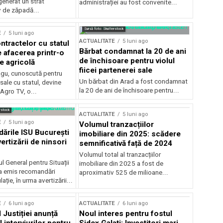
generat un strat
administrației au fost convenite...
v de zăpadă...
Sursă foto: Shutterstock
E
5 luni ago
ACTUALITATE
5 luni ago
ntractelor cu statul
Bărbat condamnat la 20 de ani
e afacerea printr-o
de închisoare pentru violul
e agricolă
fiicei partenerei sale
gu, cunoscută pentru
Un bărbat din Arad a fost condamnat
sale cu statul, devine
la 20 de ani de închisoare pentru...
 Agro TV, o...
rstock
ACTUALITATE
5 luni ago
E
5 luni ago
Volumul tranzacțiilor
rile ISU București
imobiliare din 2025: scădere
ertizării de ninsori
semnificativă față de 2024
Volumul total al tranzacțiilor
l General pentru Situații
imobiliare din 2025 a fost de
a emis recomandări
aproximativ 525 de milioane...
ție, în urma avertizării...
E
6 luni ago
ACTUALITATE
6 luni ago
 Justiției anunță
Noul interes pentru fostul