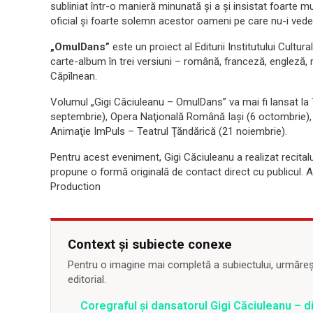
subliniat într-o manieră minunată şi a şi insistat foarte 
oficial şi foarte solemn acestor oameni pe care nu-i vedeţi
„OmulDans”
este un proiect al Editurii Institutului Cultu
carte-album în trei versiuni – română, franceză, engleză, 
Căpîlnean.
Volumul „Gigi Căciuleanu – OmulDans” va mai fi lansat la 
septembrie), Opera Naţională Română Iaşi (6 octombrie), 
Animaţie ImPuls – Teatrul Ţăndărică (21 noiembrie).
Pentru acest eveniment, Gigi Căciuleanu a realizat recita
propune o formă originală de contact direct cu publicul. Alb
Production
Context și subiecte conexe
Pentru o imagine mai completă a subiectului, urmărește
editorial.
Coregraful şi dansatorul Gigi Căciuleanu – di