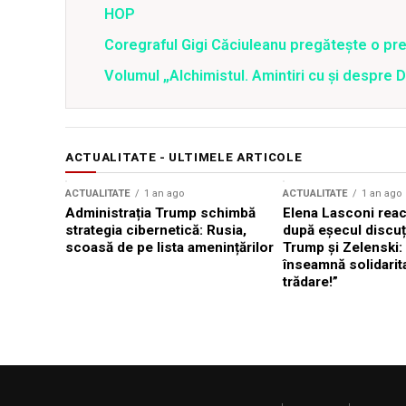
HOP
Coregraful Gigi Căciuleanu pregăteşte o pre
Volumul „Alchimistul. Amintiri cu şi despre 
ACTUALITATE - ULTIMELE ARTICOLE
ACTUALITATE
1 an ago
ACTUALITATE
1 an ago
Administrația Trump schimbă
Elena Lasconi rea
strategia cibernetică: Rusia,
după eșecul discuți
scoasă de pe lista amenințărilor
Trump și Zelenski:
înseamnă solidarit
trădare!”