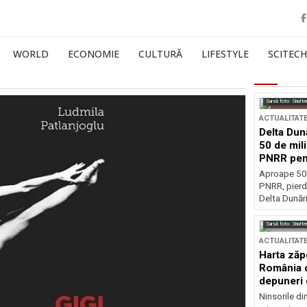
WORLD
ECONOMIE
CULTURĂ
LIFESTYLE
SCITECH
Sursă foto: Shutte
ACTUALITAT
Delta Dun
50 de mil
PNRR pen
esențiale
Aproape 50 
PNRR, pierdu
Delta Dunării
Sursă foto: Shutte
ACTUALITAT
Harta zăp
România c
depuneri 
Ninsorile di