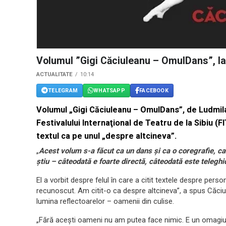
Volumul ”Gigi Căciuleanu – OmulDans”, la
ACTUALITATE
10:14
TELEGRAM
WHATSAPP
FACEBOOK
Volumul „Gigi Căciuleanu – OmulDans”, de Ludmila 
Festivalului Internaţional de Teatru de la Sibiu (FI
textul ca pe unul „despre altcineva”.
„
Acest volum s-a făcut ca un dans şi ca o coregrafie, ca
ştiu – câteodată e foarte directă, câteodată este telegh
El a vorbit despre felul în care a citit textele despre per
recunoscut. Am citit-o ca despre altcineva”, a spus Căci
lumina reflectoarelor – oamenii din culise.
„Fără aceşti oameni nu am putea face nimic. E un omagiu