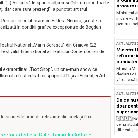
programul
mult. (…) Vreau să le spun mulţumesc într-un mod foarte
procurori
, dar care sunt prezenţi”, a punctat artistul.
Ministerul Ju
în care vor f
ral Român, în colaborare cu Editura Nemira, şi este o
pentru funcți
realizată în condiţii grafice excepţionale de Bogdan
ACTUALITAT
Teatrul Naţional „Marin Sorescu” din Craiova (22
Ministrul
Festivalul Internaţional al Teatrului Contemporan de
reforme î
combaterea
Ministra Med
lul extraordinar „Text Shop”, un one-man show ce
declarat că
umul a fost editat cu sprijinul JTI şi al Fundaţiei Art
viitoare să 
ACTUALITAT
De ce nu 
doar pentr
superioar
 și aceste articole relevante din același flux
🇳🇴🇷🇴 No
ce nu studii
diferența, ci
rector artistic al Galei Tânărului Actor –