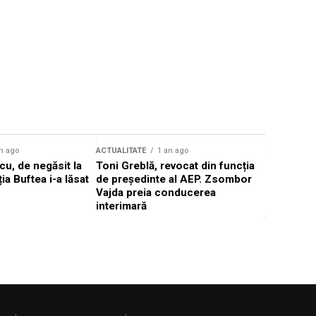
n ago
ACTUALITATE
1 an ago
ACTUALITATE
u, de negăsit la
Toni Greblă, revocat din funcția
Ilie Boloj
ția Buftea i-a lăsat
de președinte al AEP. Zsombor
alegerilor
Vajda preia conducerea
constituți
interimară
concentră
viitoarelo