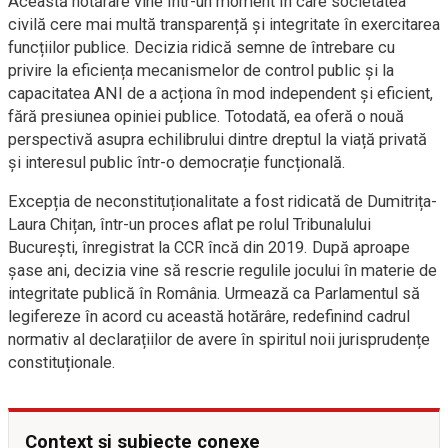
Această hotărâre vine într-un moment în care societatea
civilă cere mai multă transparență și integritate în exercitarea
funcțiilor publice. Decizia ridică semne de întrebare cu
privire la eficiența mecanismelor de control public și la
capacitatea ANI de a acționa în mod independent și eficient,
fără presiunea opiniei publice. Totodată, ea oferă o nouă
perspectivă asupra echilibrului dintre dreptul la viață privată
și interesul public într-o democrație funcțională.
Excepția de neconstituționalitate a fost ridicată de Dumitrița-
Laura Chițan, într-un proces aflat pe rolul Tribunalului
București, înregistrat la CCR încă din 2019. După aproape
șase ani, decizia vine să rescrie regulile jocului în materie de
integritate publică în România. Urmează ca Parlamentul să
legifereze în acord cu această hotărâre, redefinind cadrul
normativ al declarațiilor de avere în spiritul noii jurisprudențe
constituționale.
Context și subiecte conexe