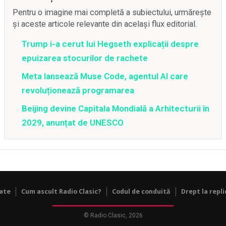
Pentru o imagine mai completă a subiectului, urmărește
și aceste articole relevante din același flux editorial.
Trump i-a cerut lui Hegseth explicații despre
epuizarea stocurilor de rachete
Meta lansează Muse Code, agentul AI care
revoluționează programarea
Beijing devine Capitala Mondială a Arhitecturii în
2029, anunțat de UNESCO
tate
Cum ascult Radio Clasic?
Codul de conduită
Drept la repli
© Radio Clasic, 2026