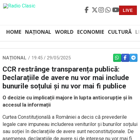
LIVE
HOME
NAȚIONAL
WORLD
ECONOMIE
CULTURĂ
L
NAȚIONAL
19:45 / 29/05/2025
WHATSAPP
FACEBO
TEL
CCR restrânge transparența publică:
Declarațiile de avere nu vor mai include
bunurile soțului și nu vor mai fi publice
O decizie cu implicații majore în lupta anticorupție și în
accesul la informații
Curtea Constituțională a României a decis că prevederile
legale care impuneau includerea veniturilor și bunurilor soțului
sau soției în declarațiile de avere sunt neconstituționale. De
asemenea, declarațiile de avere și de interese nu vor mai fi