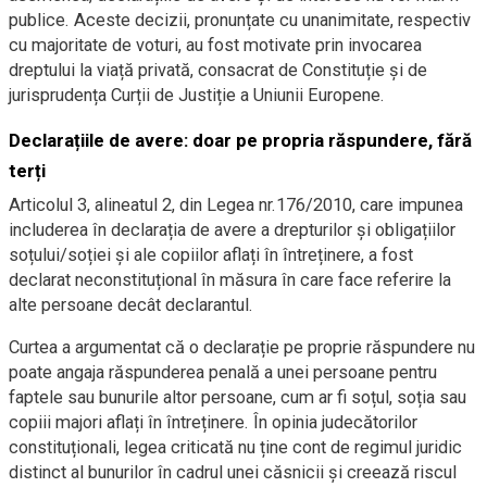
publice. Aceste decizii, pronunțate cu unanimitate, respectiv
cu majoritate de voturi, au fost motivate prin invocarea
dreptului la viață privată, consacrat de Constituție și de
jurisprudența Curții de Justiție a Uniunii Europene.
Declarațiile de avere: doar pe propria răspundere, fără
terți
Articolul 3, alineatul 2, din Legea nr.176/2010, care impunea
includerea în declarația de avere a drepturilor și obligațiilor
soțului/soției și ale copiilor aflați în întreținere, a fost
declarat neconstituțional în măsura în care face referire la
alte persoane decât declarantul.
Curtea a argumentat că o declarație pe proprie răspundere nu
poate angaja răspunderea penală a unei persoane pentru
faptele sau bunurile altor persoane, cum ar fi soțul, soția sau
copiii majori aflați în întreținere. În opinia judecătorilor
constituționali, legea criticată nu ține cont de regimul juridic
distinct al bunurilor în cadrul unei căsnicii și creează riscul