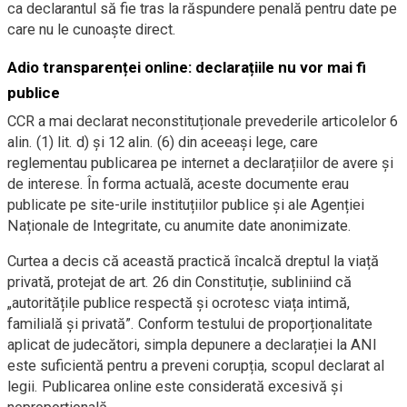
ca declarantul să fie tras la răspundere penală pentru date pe
care nu le cunoaște direct.
Adio transparenței online: declarațiile nu vor mai fi
publice
CCR a mai declarat neconstituționale prevederile articolelor 6
alin. (1) lit. d) și 12 alin. (6) din aceeași lege, care
reglementau publicarea pe internet a declarațiilor de avere și
de interese. În forma actuală, aceste documente erau
publicate pe site-urile instituțiilor publice și ale Agenției
Naționale de Integritate, cu anumite date anonimizate.
Curtea a decis că această practică încalcă dreptul la viață
privată, protejat de art. 26 din Constituție, subliniind că
„autoritățile publice respectă și ocrotesc viața intimă,
familială și privată”. Conform testului de proporționalitate
aplicat de judecători, simpla depunere a declarației la ANI
este suficientă pentru a preveni corupția, scopul declarat al
legii. Publicarea online este considerată excesivă și