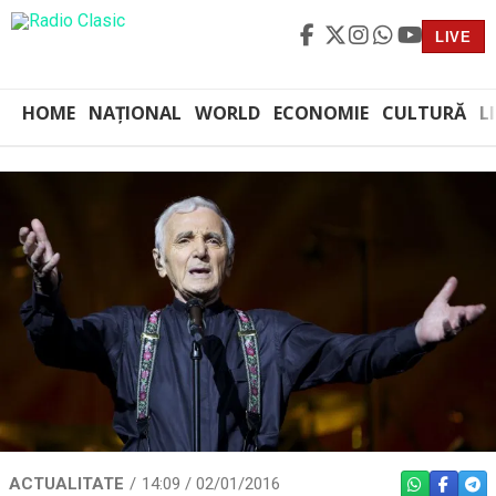
LIVE
HOME
NAȚIONAL
WORLD
ECONOMIE
CULTURĂ
L
ACTUALITATE
14:09 / 02/01/2016
WHATSAPP
FACEBO
TEL