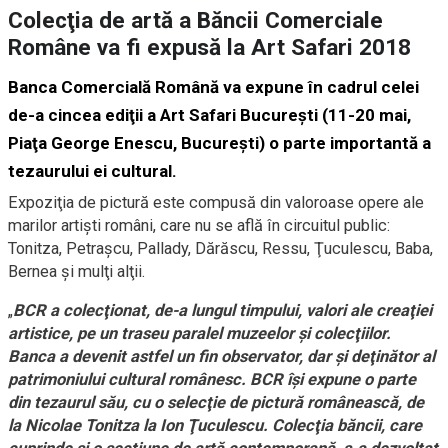
Colecţia de artă a Băncii Comerciale
Române va fi expusă la Art Safari 2018
Banca Comercială Română va expune în cadrul celei
de-a cincea ediţii a Art Safari Bucureşti (11-20 mai,
Piaţa George Enescu, Bucureşti) o parte importantă a
tezaurului ei cultural.
Expoziţia de pictură este compusă din valoroase opere ale
marilor artişti români, care nu se află în circuitul public:
Tonitza, Petraşcu, Pallady, Dărăscu, Ressu, Ţuculescu, Baba,
Bernea şi mulţi alţii.
„
BCR a colecţionat, de-a lungul timpului, valori ale creaţiei
artistice, pe un traseu paralel muzeelor şi colecţiilor.
Banca a devenit astfel un fin observator, dar şi deţinător al
patrimoniului cultural românesc. BCR îşi expune o parte
din tezaurul său, cu o selecţie de pictură românească, de
la Nicolae Tonitza la Ion Ţuculescu. Colecţia băncii, care