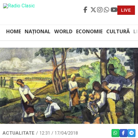
LIVE
HOME
NAȚIONAL
WORLD
ECONOMIE
CULTURĂ
L
ACTUALITATE
12:31 / 17/04/2018
WHATSAPP
FACEBO
TEL