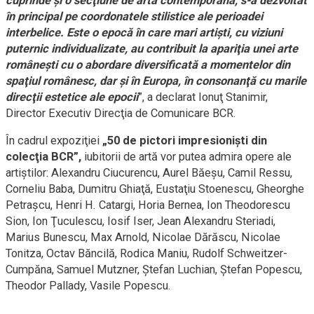
cuprinde şi o secţiune de artă contemporană, s-a dezvoltat
în principal pe coordonatele stilistice ale perioadei
interbelice. Este o epocă în care mari artişti, cu viziuni
puternic individualizate, au contribuit la apariţia unei arte
româneşti cu o abordare diversificată a momentelor din
spaţiul românesc, dar şi în Europa, în consonanţă cu marile
direcţii estetice ale epocii
”, a declarat Ionuţ Stanimir,
Director Executiv Direcţia de Comunicare BCR.
În cadrul expoziţiei
„50 de pictori impresionişti din
colecţia BCR”,
iubitorii de artă vor putea admira opere ale
artiştilor: Alexandru Ciucurencu, Aurel Băeşu, Camil Ressu,
Corneliu Baba, Dumitru Ghiaţă, Eustaţiu Stoenescu, Gheorghe
Petraşcu, Henri H. Catargi, Horia Bernea, Ion Theodorescu
Sion, Ion Ţuculescu, Iosif Iser, Jean Alexandru Steriadi,
Marius Bunescu, Max Arnold, Nicolae Dărăscu, Nicolae
Tonitza, Octav Băncilă, Rodica Maniu, Rudolf Schweitzer-
Cumpăna, Samuel Mutzner, Ştefan Luchian, Ştefan Popescu,
Theodor Pallady, Vasile Popescu.