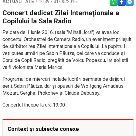
ACTUALITATE
10:39 / 31/05/2016
WHATSAPP
FACEBO
TEL
Concert dedicat Zilei Internaţionale a
Copilului la Sala Radio
Pe data de 1 iunie 2016, (sala "Mihail Jora") va avea loc
concertul Orchestrei de Cameră Radio, un eveniment prilejuit
de sărbătorirea Zilei Internaționale a Copilului. La pupitru îl
veţi putea urmări pe Sabin Păutza, cel care va conduce şi
Corul de Copii Radio, pregătit de Voicu Popescu, iar solistă
va fi violonista Maria Marica.
Programul de miercuri include lucrări semnate de dirijorul
serii, Sabin Păutza, dar şi opusuri de Wolfgang Amadeus
Mozart, Serghei Prokofiev şi Claude Debussy.
Concertul începe la ora 19.00
Context și subiecte conexe