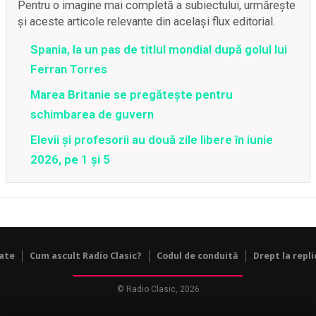
Pentru o imagine mai completă a subiectului, urmărește
și aceste articole relevante din același flux editorial.
Spania, la un pas de titlul mondial după golul lui
Ferran Torres
Marea Britanie se pregătește pentru
schimbarea de guvern
Elevii și profesorii au două zile libere în iunie
2026, pe 1 și 5
tate
Cum ascult Radio Clasic?
Codul de conduită
Drept la repli
© Radio Clasic, 2026