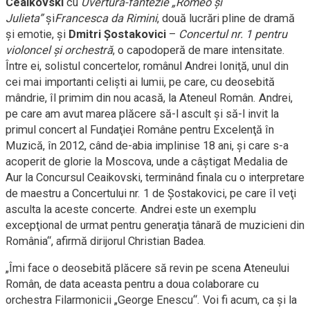
Ceaikovski
cu
Uvertura-fantezie „Romeo şi
Julieta”
şi
Francesca da Rimini
, două lucrări pline de dramă
şi emotie, şi
Dmitri Șostakovici
–
Concertul nr. 1 pentru
violoncel și orchestră
, o capodoperă de mare intensitate.
Între ei, solistul concertelor, românul Andrei Ioniţă, unul din
cei mai importanti celişti ai lumii, pe care, cu deosebită
mândrie, îl primim din nou acasă, la Ateneul Român. Andrei,
pe care am avut marea plăcere să-l ascult şi să-l invit la
primul concert al Fundaţiei Române pentru Excelenţă în
Muzică, în 2012, când de-abia implinise 18 ani, şi care s-a
acoperit de glorie la Moscova, unde a câştigat Medalia de
Aur la Concursul Ceaikovski, terminând finala cu o interpretare
de maestru a Concertului nr. 1 de Şostakovici, pe care îl veţi
asculta la aceste concerte. Andrei este un exemplu
excepţional de urmat pentru generaţia tânară de muzicieni din
România“, afirmă dirijorul Christian Badea.
„Îmi face o deosebită plăcere să revin pe scena Ateneului
Român, de data aceasta pentru a doua colaborare cu
orchestra Filarmonicii „George Enescu“. Voi fi acum, ca şi la