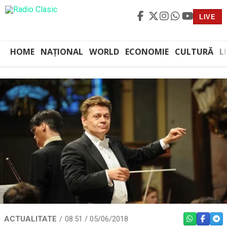
LIVE
HOME
NAȚIONAL
WORLD
ECONOMIE
CULTURĂ
L
ACTUALITATE
08:51 / 05/06/2018
WHATSAPP
FACEBO
TEL