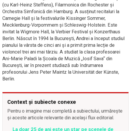
(cu Karl-Heinz Steffens), Filarmonica din Rochester și
Orchestra Simfonică din Hamburg. A susținut recitaluri la
Carnegie Hall și la festivalurile Kissinger Sommer,
Mecklenburg-Vorpommern și Schleswig-Holstein. Este
invitat la Wigmore Hall, la Verbier Festival și Konzerthaus
Berlin. Născut în 1994 la București, Andrei a început studiul
pianului la vârsta de cinci ani și a primit prima lecție de
violoncel trei ani mai târziu. A studiat la clasa profesoarei
Ani-Marie Paladi la Școala de Muzică „Iosif Sava“ din
București, iar în prezent studiază sub îndrumarea
profesorului Jens Peter Maintz la Universität der Künste,
Berlin.
Context și subiecte conexe
Pentru o imagine mai completă a subiectului, urmărește
și aceste articole relevante din același flux editorial.
La doar 25 de ani este un star pe scenele de