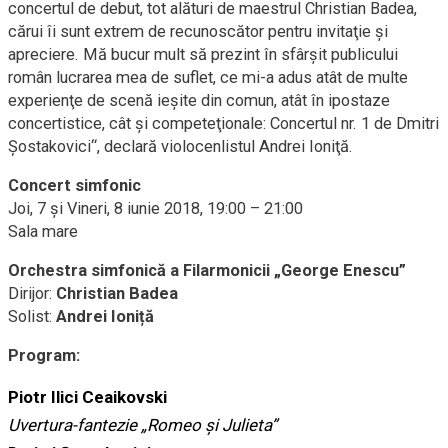
concertul de debut, tot alături de maestrul Christian Badea,
cărui îi sunt extrem de recunoscător pentru invitaţie şi
apreciere. Mă bucur mult să prezint în sfârşit publicului
român lucrarea mea de suflet, ce mi-a adus atât de multe
experienţe de scenă ieşite din comun, atât în ipostaze
concertistice, cât şi competeţionale: Concertul nr. 1 de Dmitri
Şostakovici“, declară violocenlistul Andrei Ioniţă.
Concert simfonic
Joi, 7 și Vineri, 8 iunie 2018, 19:00 – 21:00
Sala mare
Orchestra simfonică a Filarmonicii „George Enescu”
Dirijor:
Christian Badea
Solist:
Andrei Ioniță
Program:
Piotr Ilici Ceaikovski
Uvertura-fantezie „Romeo şi Julieta”