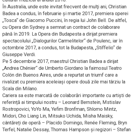
În Australia, unde este invitat frecvent de mulţi ani, Christian
Badea a condus, în februarie şi martie 2017, premiera operei
„Tosca“ de Giacomo Puccini, în regia lui John Bell. De altfel,
cu Opera din Sydney a semnat un contract de colaborare
până în 2019. La Opera din Budapesta a dirijat premiera
spectacolului „Dialogurilor Carmelitelor“ de Poulenc, iar în
octombrie 2017, a condus, tot la Budapesta, „Stiffelio“ de
Giuseppe Verdi.
Pe 5 decembrie 2017, maestrul Christian Badea a dirijat
„Andrea Chénier“ de Umberto Giordano la faimosul Teatro
Colón din Buenos Aires, unde a repurtat un triumf care a
rivalizat cu premiera aceleiași opere două zile mai târziu la
Scala din Milano.
Cariera sa este marcată de colaborări importante cu artiști de
referință ai timpului nostru – Leonard Bernstein, Mstislav
Rostropovici, YoYo Ma, Yefim Bronfman, Shlomo Mintz,
Midori, Cho Liang Lin, Mitsuko Uchida, Misha Maisky,
cântăreți de operă – Placido Domingo, Renée Fleming, Bryn
Terfel, Natalie Dessay, Thomas Hampson și regizori – Stefan