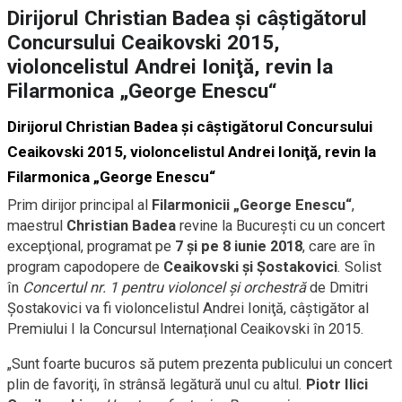
Dirijorul Christian Badea şi câștigătorul
Concursului Ceaikovski 2015,
violoncelistul Andrei Ioniţă, revin la
Filarmonica „George Enescu“
Dirijorul Christian Badea şi câștigătorul Concursului
Ceaikovski 2015, violoncelistul Andrei Ioniţă, revin la
Filarmonica „George Enescu“
Prim dirijor principal al
Filarmonicii „George Enescu“
,
maestrul
Christian Badea
revine la București cu un concert
excepţional, programat pe
7 şi pe 8 iunie 2018
, care are în
program capodopere de
Ceaikovski şi Şostakovici
. Solist
în
Concertul nr. 1 pentru violoncel și orchestră
de Dmitri
Șostakovici va fi violoncelistul Andrei Ioniţă, câştigător al
Premiului I la Concursul Internațional Ceaikovski în 2015.
„Sunt foarte bucuros să putem prezenta publicului un concert
plin de favoriţi, în strânsă legătură unul cu altul.
Piotr Ilici