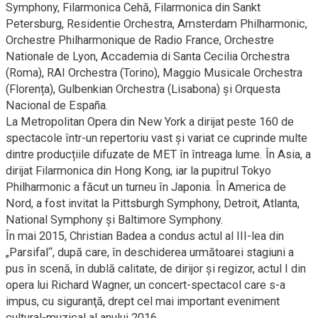
Symphony, Filarmonica Cehă, Filarmonica din Sankt
Petersburg, Residentie Orchestra, Amsterdam Philharmonic,
Orchestre Philharmonique de Radio France, Orchestre
Nationale de Lyon, Accademia di Santa Cecilia Orchestra
(Roma), RAI Orchestra (Torino), Maggio Musicale Orchestra
(Florența), Gulbenkian Orchestra (Lisabona) și Orquesta
Nacional de España.
La Metropolitan Opera din New York a dirijat peste 160 de
spectacole într-un repertoriu vast și variat ce cuprinde multe
dintre producțiile difuzate de MET în întreaga lume. În Asia, a
dirijat Filarmonica din Hong Kong, iar la pupitrul Tokyo
Philharmonic a făcut un turneu în Japonia. În America de
Nord, a fost invitat la Pittsburgh Symphony, Detroit, Atlanta,
National Symphony și Baltimore Symphony.
În mai 2015, Christian Badea a condus actul al III-lea din
„Parsifal“, după care, în deschiderea următoarei stagiuni a
pus în scenă, în dublă calitate, de dirijor și regizor, actul I din
opera lui Richard Wagner, un concert-spectacol care s-a
impus, cu siguranţă, drept cel mai important eveniment
cultural-muzical al anului 2016.