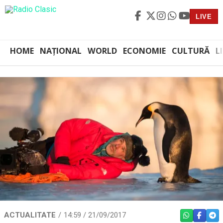
LIVE
HOME
NAȚIONAL
WORLD
ECONOMIE
CULTURĂ
L
ACTUALITATE
14:59 / 21/09/2017
WHATSAPP
FACEBO
TEL