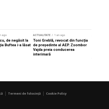
n ago
ACTUALITATE
1 an ago
ACTUALITATE
u, de negăsit la
Toni Greblă, revocat din funcția
Ilie Boloj
ția Buftea i-a lăsat
de președinte al AEP. Zsombor
alegerilor
Vajda preia conducerea
constituți
interimară
concentră
viitoarelo
că
Termeni de folosință
Cookie Policy