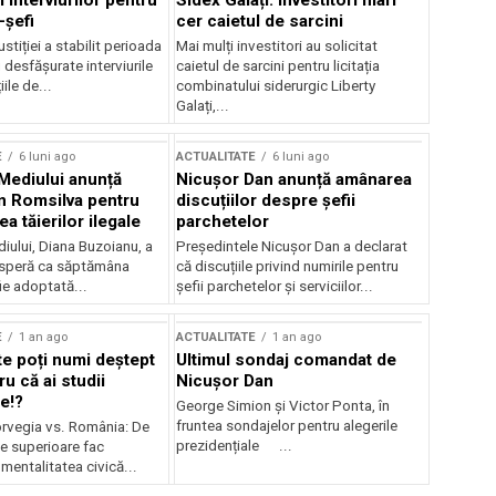
 interviurilor pentru
Sidex Galați: Investitori mari
-șefi
cer caietul de sarcini
stiției a stabilit perioada
Mai mulți investitori au solicitat
i desfășurate interviurile
caietul de sarcini pentru licitația
ile de...
combinatului siderurgic Liberty
Galați,...
E
6 luni ago
ACTUALITATE
6 luni ago
 Mediului anunță
Nicușor Dan anunță amânarea
n Romsilva pentru
discuțiilor despre șefii
 tăierilor ilegale
parchetelor
iului, Diana Buzoianu, a
Președintele Nicușor Dan a declarat
 speră ca săptămâna
că discuțiile privind numirile pentru
fie adoptată...
șefii parchetelor și serviciilor...
E
1 an ago
ACTUALITATE
1 an ago
te poți numi deștept
Ultimul sondaj comandat de
u că ai studii
Nicușor Dan
e!?
George Simion și Victor Ponta, în
fruntea sondajelor pentru alegerile
rvegia vs. România: De
prezidențiale ...
le superioare fac
 mentalitatea civică...