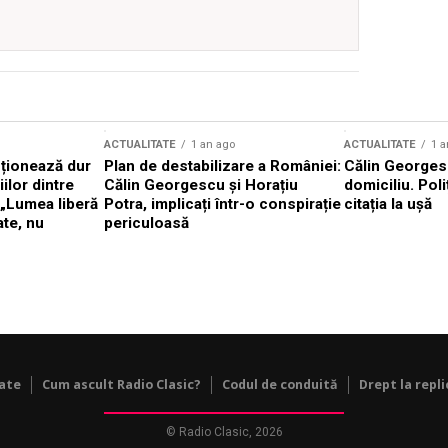
ACTUALITATE
1 an ago
ACTUALITATE
1 a
cționează dur
Plan de destabilizare a României:
Călin Georgesc
ilor dintre
Călin Georgescu și Horațiu
domiciliu. Poli
 „Lumea liberă
Potra, implicați într-o conspirație
citația la ușă
ate, nu
periculoasă
tate
Cum ascult Radio Clasic?
Codul de conduită
Drept la repli
© Radio Clasic, 2026