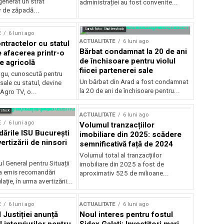
generat un strat
administrației au fost convenite...
v de zăpadă...
Sursă foto: Shutterstock
E
6 luni ago
ACTUALITATE
6 luni ago
ntractelor cu statul
Bărbat condamnat la 20 de ani
e afacerea printr-o
de închisoare pentru violul
e agricolă
fiicei partenerei sale
gu, cunoscută pentru
Un bărbat din Arad a fost condamnat
sale cu statul, devine
la 20 de ani de închisoare pentru...
 Agro TV, o...
rstock
ACTUALITATE
6 luni ago
E
6 luni ago
Volumul tranzacțiilor
rile ISU București
imobiliare din 2025: scădere
ertizării de ninsori
semnificativă față de 2024
Volumul total al tranzacțiilor
l General pentru Situații
imobiliare din 2025 a fost de
a emis recomandări
aproximativ 525 de milioane...
ție, în urma avertizării...
E
6 luni ago
ACTUALITATE
6 luni ago
 Justiției anunță
Noul interes pentru fostul