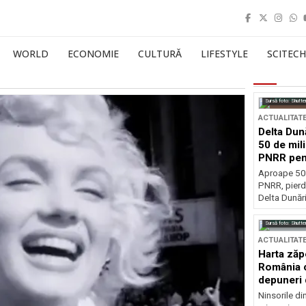
WORLD
ECONOMIE
CULTURĂ
LIFESTYLE
SCITECH
Sursă foto: Shutte
ACTUALITAT
Delta Dun
50 de mil
PNRR pen
esențiale
Aproape 50 
PNRR, pierdu
Delta Dunării
Sursă foto: Shutte
ACTUALITAT
Harta zăp
România c
depuneri 
Ninsorile di