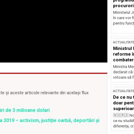
programul
procurori
Ministerul Ju
în care vor f
pentru funcți
ACTUALITAT
Ministrul
reforme î
combaterea
Ministra Med
declarat că
viitoare să 
ACTUALITAT
 și aceste articole relevante din același flux
De ce nu 
doar pentr
superioar
i de 3 milioane dolari
🇳🇴🇷🇴 No
 2019 – activism, justiție oarbă, deportări și
ce nu studii
diferența, ci