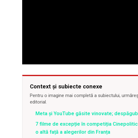
Context și subiecte conexe
Pentru o imagine mai completă a subiectului, urmărește
editorial.
Meta și YouTube găsite vinovate; despăgubir
7 filme de excepție în competiția Cinepolitica
o altă față a alegerilor din Franța