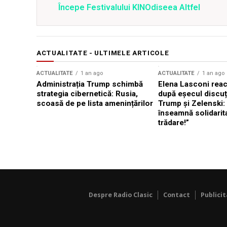
Începe Festivalului KINOdiseea Altfel
ACTUALITATE - ULTIMELE ARTICOLE
ACTUALITATE
1 an ago
ACTUALITATE
1 an ago
Administrația Trump schimbă
Elena Lasconi rea
strategia cibernetică: Rusia,
după eșecul discuți
scoasă de pe lista amenințărilor
Trump și Zelenski:
înseamnă solidarit
trădare!”
Despre Radio Clasic
Contact
Publici