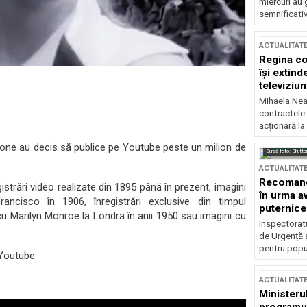
miercuri au 
semnificati
ACTUALITAT
Regina co
își extind
televiziun
Mihaela Nea
contractele 
acționară la
tone au decis să publice pe Youtube peste un milion de
Sursă foto: Shutte
ACTUALITAT
Recomandă
strări video realizate din 1895 până în prezent, imagini
în urma av
ncisco în 1906, înregistrări exclusive din timpul
puternice
u Marilyn Monroe la Londra în anii 1950 sau imagini cu
Inspectoratu
de Urgență 
pentru popula
 Youtube.
ACTUALITAT
Ministerul