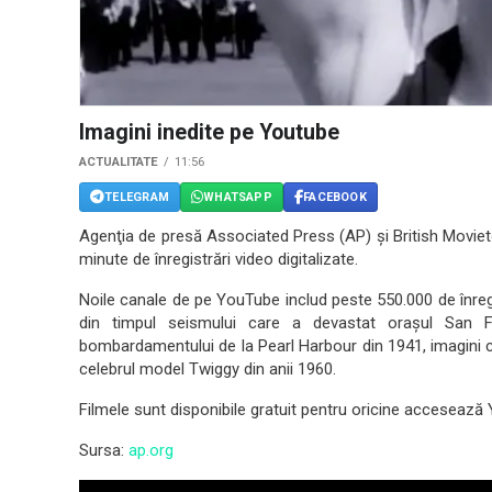
Imagini inedite pe Youtube
ACTUALITATE
11:56
TELEGRAM
WHATSAPP
FACEBOOK
Agenţia de presă Associated Press (AP) şi British Movie
minute de înregistrări video digitalizate.
Noile canale de pe YouTube includ peste 550.000 de înregi
din timpul seismului care a devastat oraşul San Fra
bombardamentului de la Pearl Harbour din 1941, imagini c
celebrul model Twiggy din anii 1960.
Filmele sunt disponibile gratuit pentru oricine accesează
Sursa:
ap.org