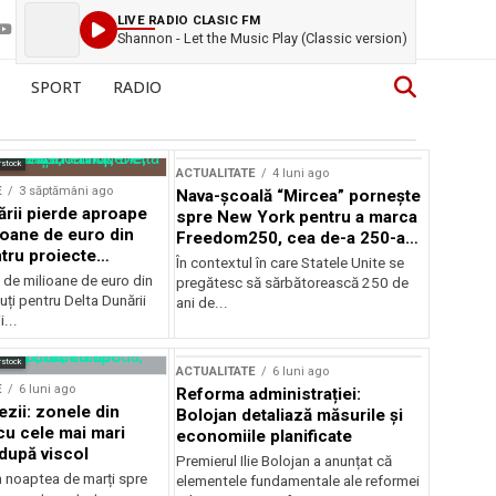
LIVE RADIO CLASIC FM
Shannon - Let the Music Play (Classic version)
SPORT
RADIO
rstock
ACTUALITATE
4 luni ago
E
3 săptămâni ago
Nava-școală “Mircea” pornește
ării pierde aproape
spre New York pentru a marca
ioane de euro din
Freedom250, cea de-a 250-a
tru proiecte
aniversare a Statelor Unite
În contextul în care Statele Unite se
de milioane de euro din
pregătesc să sărbătorească 250 de
ți pentru Delta Dunării
ani de...
...
rstock
ACTUALITATE
6 luni ago
E
6 luni ago
Reforma administrației:
ezii: zonele din
Bolojan detaliază măsurile și
u cele mai mari
economiile planificate
după viscol
Premierul Ilie Bolojan a anunțat că
n noaptea de marți spre
elementele fundamentale ale reformei