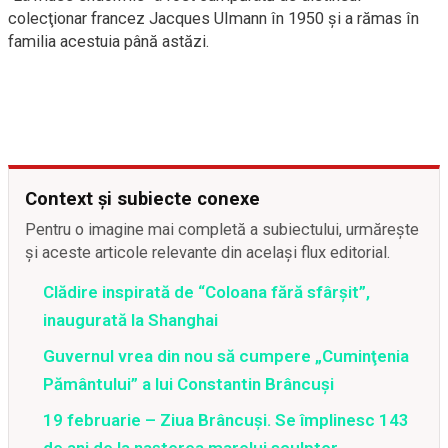
colecţionar francez Jacques UImann în 1950 şi a rămas în
familia acestuia până astăzi.
Context și subiecte conexe
Pentru o imagine mai completă a subiectului, urmărește
și aceste articole relevante din același flux editorial.
Clădire inspirată de “Coloana fără sfârşit”,
inaugurată la Shanghai
Guvernul vrea din nou să cumpere „Cuminţenia
Pământului” a lui Constantin Brâncuşi
19 februarie – Ziua Brâncuşi. Se împlinesc 143
de ani de la naşterea marelui sculptor