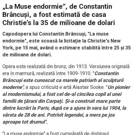
„La Muse endormie“, de Constantin
Brâncuşi, a fost estimată de casa
Christie’s la 35 de milioane de dolari
Capodopera lui Constantin Brâncuşi, "La muse
endormie", este scoasă la licitaţie la Christie's New
York, pe 15 mai, având o estimare stabilită între 25 şi 35
de milioane de dolari.
Opera este realizată din bronz, din 1913. Versiunea originală
era în marmură, realizată între 1909-1910. "
Constantin
Brâncuşi este cunoscut ca marele patriarh al sculpturii
moderne"
, a spus criticuld e artă Alastair Sooke. "
Un pionier
al modernismului, a fost cel de-al cincilea copil al unei
familii de ţărani din Carpaţi. Şi-a construit mare parte
dintre lucrări la Paris, după ce a ajuns în vara lui 1904, la
vârsta de 28 de ani. Potrivit legendei, a mers pe jos
aproape tot drumul".
"La muse endormie" a fost cumpărată de distinsul