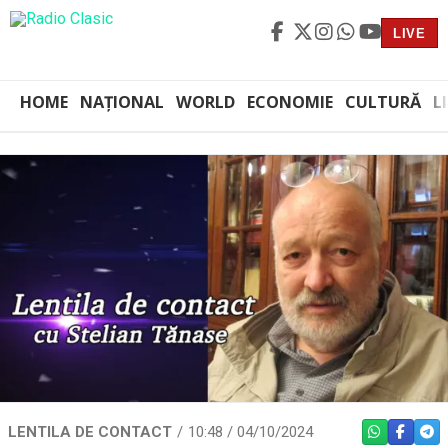
LIVE
HOME
NAȚIONAL
WORLD
ECONOMIE
CULTURĂ
L
LENTILA DE CONTACT
10:48 / 04/10/2024
WHATSAPP
FACEBO
TEL