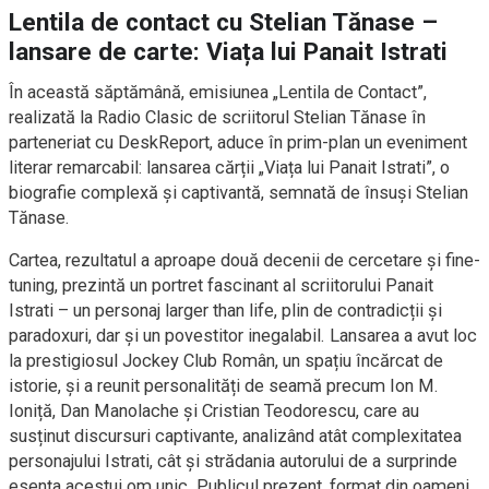
Lentila de contact cu Stelian Tănase –
lansare de carte: Viața lui Panait Istrati
În această săptămână, emisiunea „Lentila de Contact”,
realizată la Radio Clasic de scriitorul Stelian Tănase în
parteneriat cu DeskReport, aduce în prim-plan un eveniment
literar remarcabil: lansarea cărții „Viața lui Panait Istrati”, o
biografie complexă și captivantă, semnată de însuși Stelian
Tănase.
Cartea, rezultatul a aproape două decenii de cercetare și fine-
tuning, prezintă un portret fascinant al scriitorului Panait
Istrati – un personaj larger than life, plin de contradicții și
paradoxuri, dar și un povestitor inegalabil. Lansarea a avut loc
la prestigiosul Jockey Club Român, un spațiu încărcat de
istorie, și a reunit personalități de seamă precum Ion M.
Ioniță, Dan Manolache și Cristian Teodorescu, care au
susținut discursuri captivante, analizând atât complexitatea
personajului Istrati, cât și strădania autorului de a surprinde
esența acestui om unic. Publicul prezent, format din oameni