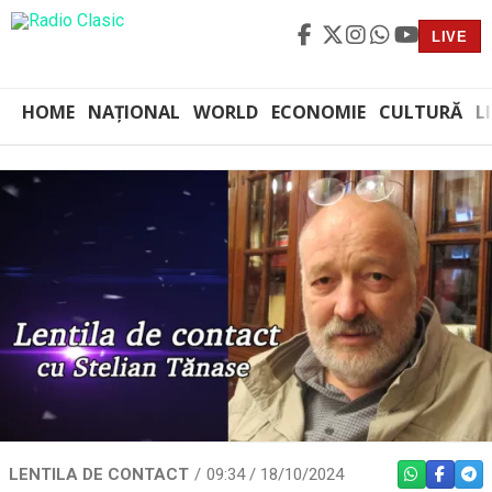
LIVE
HOME
NAȚIONAL
WORLD
ECONOMIE
CULTURĂ
L
LENTILA DE CONTACT
09:34 / 18/10/2024
WHATSAPP
FACEBO
TEL