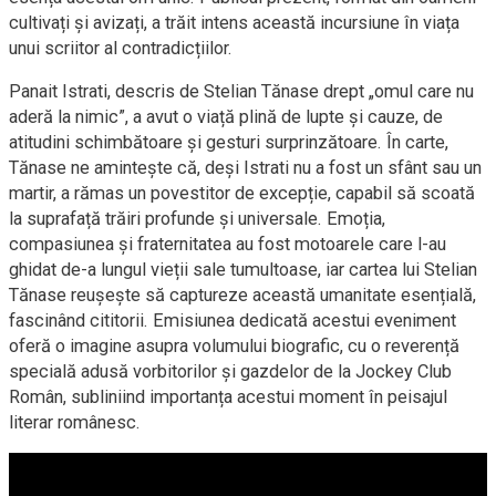
cultivați și avizați, a trăit intens această incursiune în viața
unui scriitor al contradicțiilor.
Panait Istrati, descris de Stelian Tănase drept „omul care nu
aderă la nimic”, a avut o viață plină de lupte și cauze, de
atitudini schimbătoare și gesturi surprinzătoare. În carte,
Tănase ne amintește că, deși Istrati nu a fost un sfânt sau un
martir, a rămas un povestitor de excepție, capabil să scoată
la suprafață trăiri profunde și universale. Emoția,
compasiunea și fraternitatea au fost motoarele care l-au
ghidat de-a lungul vieții sale tumultoase, iar cartea lui Stelian
Tănase reușește să captureze această umanitate esențială,
fascinând cititorii. Emisiunea dedicată acestui eveniment
oferă o imagine asupra volumului biografic, cu o reverență
specială adusă vorbitorilor și gazdelor de la Jockey Club
Român, subliniind importanța acestui moment în peisajul
literar românesc.