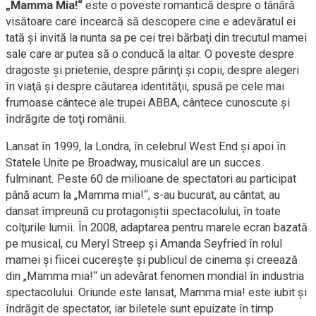
„Mamma Mia!“
este o poveste romantică despre o tânără
visătoare care încearcă să descopere cine e adevăratul ei
tată şi invită la nunta sa pe cei trei bărbaţi din trecutul mamei
sale care ar putea să o conducă la altar. O poveste despre
dragoste şi prietenie, despre părinţi şi copii, despre alegeri
în viaţă şi despre căutarea identităţii, spusă pe cele mai
frumoase cântece ale trupei ABBA, cântece cunoscute şi
îndrăgite de toţi românii.
Lansat în 1999, la Londra, în celebrul West End şi apoi în
Statele Unite pe Broadway, musicalul are un succes
fulminant. Peste 60 de milioane de spectatori au participat
până acum la „Mamma mia!“, s-au bucurat, au cântat, au
dansat împreună cu protagoniştii spectacolului, în toate
colţurile lumii. În 2008, adaptarea pentru marele ecran bazată
pe musical, cu Meryl Streep şi Amanda Seyfried în rolul
mamei şi fiicei cucereşte şi publicul de cinema şi creează
din „Mamma mia!“ un adevărat fenomen mondial în industria
spectacolului. Oriunde este lansat, Mamma mia! este iubit şi
îndrăgit de spectator, iar biletele sunt epuizate în timp