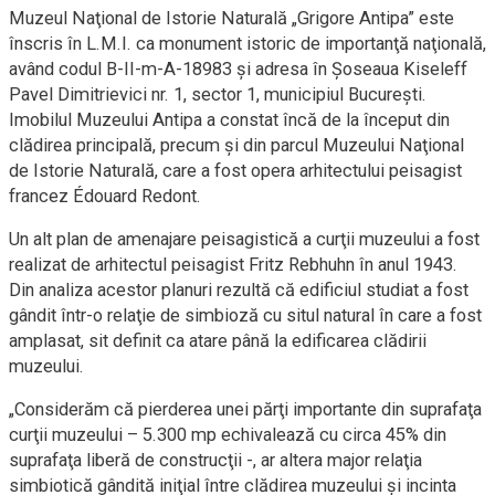
Muzeul Naţional de Istorie Naturală „Grigore Antipa” este
înscris în L.M.I. ca monument istoric de importanţă naţională,
având codul B-II-m-A-18983 şi adresa în Şoseaua Kiseleff
Pavel Dimitrievici nr. 1, sector 1, municipiul Bucureşti.
Imobilul Muzeului Antipa a constat încă de la început din
clădirea principală, precum şi din parcul Muzeului Naţional
de Istorie Naturală, care a fost opera arhitectului peisagist
francez Édouard Redont.
Un alt plan de amenajare peisagistică a curţii muzeului a fost
realizat de arhitectul peisagist Fritz Rebhuhn în anul 1943.
Din analiza acestor planuri rezultă că edificiul studiat a fost
gândit într-o relaţie de simbioză cu situl natural în care a fost
amplasat, sit definit ca atare până la edificarea clădirii
muzeului.
„Considerăm că pierderea unei părţi importante din suprafaţa
curţii muzeului – 5.300 mp echivalează cu circa 45% din
suprafaţa liberă de construcţii -, ar altera major relaţia
simbiotică gândită iniţial între clădirea muzeului şi incinta