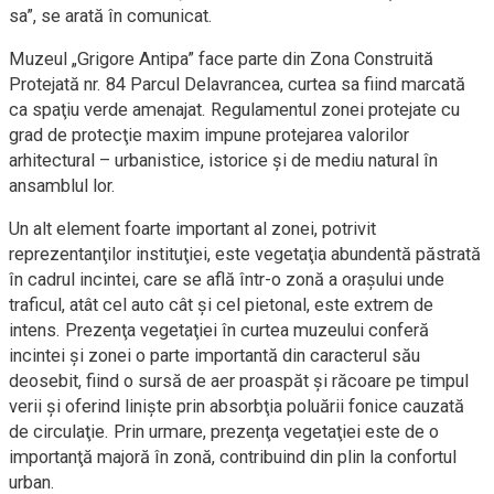
sa”, se arată în comunicat.
Muzeul „Grigore Antipa” face parte din Zona Construită
Protejată nr. 84 Parcul Delavrancea, curtea sa fiind marcată
ca spaţiu verde amenajat. Regulamentul zonei protejate cu
grad de protecţie maxim impune protejarea valorilor
arhitectural – urbanistice, istorice şi de mediu natural în
ansamblul lor.
Un alt element foarte important al zonei, potrivit
reprezentanţilor instituţiei, este vegetaţia abundentă păstrată
în cadrul incintei, care se află într-o zonă a oraşului unde
traficul, atât cel auto cât şi cel pietonal, este extrem de
intens. Prezenţa vegetaţiei în curtea muzeului conferă
incintei şi zonei o parte importantă din caracterul său
deosebit, fiind o sursă de aer proaspăt şi răcoare pe timpul
verii şi oferind linişte prin absorbţia poluării fonice cauzată
de circulaţie. Prin urmare, prezenţa vegetaţiei este de o
importanţă majoră în zonă, contribuind din plin la confortul
urban.