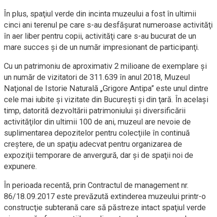
În plus, spaţiul verde din incinta muzeului a fost în ultimii
cinci ani terenul pe care s-au desfăşurat numeroase activităţi
în aer liber pentru copii, activităţi care s-au bucurat de un
mare succes şi de un număr impresionant de participanţi.
Cu un patrimoniu de aproximativ 2 milioane de exemplare şi
un număr de vizitatori de 311.639 în anul 2018, Muzeul
Naţional de Istorie Naturală „Grigore Antipa” este unul dintre
cele mai iubite şi vizitate din Bucureşti şi din ţară. În acelaşi
timp, datorită dezvoltării patrimoniului şi diversificării
activităţilor din ultimii 100 de ani, muzeul are nevoie de
suplimentarea depozitelor pentru colecţiile în continuă
creştere, de un spaţiu adecvat pentru organizarea de
expoziţii temporare de anvergură, dar şi de spaţii noi de
expunere.
În perioada recentă, prin Contractul de management nr.
86/18.09.2017 este prevăzută extinderea muzeului printr-o
construcţie subterană care să păstreze intact spaţiul verde