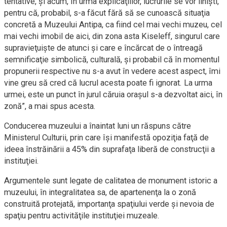
tentative, şi acum, în urma explicaţiilor, lucrurile se vor linişti,
pentru că, probabil, s-a făcut fără să se cunoască situaţia
concretă a Muzeului Antipa, ca fiind cel mai vechi muzeu, cel
mai vechi imobil de aici, din zona asta Kiseleff, singurul care
supravieţuişte de atunci şi care e încărcat de o întreagă
semnificaţie simbolică, culturală, şi probabil că în momentul
propunerii respective nu s-a avut în vedere acest aspect, îmi
vine greu să cred că lucrul acesta poate fi ignorat. La urma
urmei, este un punct în jurul căruia oraşul s-a dezvoltat aici, în
zonă”, a mai spus acesta.
Conducerea muzeului a înaintat luni un răspuns către
Ministerul Culturii, prin care îşi manifestă opoziţia faţă de
ideea înstrăinării a 45% din suprafaţa liberă de construcţii a
instituţiei.
Argumentele sunt legate de calitatea de monument istoric a
muzeului, în integralitatea sa, de apartenenţa la o zonă
construită protejată, importanţa spaţiului verde şi nevoia de
spaţiu pentru activităţile instituţiei muzeale.