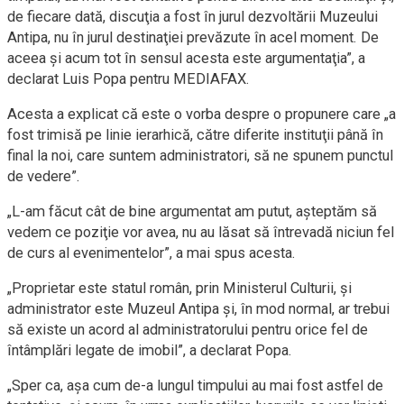
de fiecare dată, discuţia a fost în jurul dezvoltării Muzeului
Antipa, nu în jurul destinaţiei prevăzute în acel moment. De
aceea şi acum tot în sensul acesta este argumentaţia”, a
declarat Luis Popa pentru MEDIAFAX.
Acesta a explicat că este o vorba despre o propunere care „a
fost trimisă pe linie ierarhică, către diferite instituţii până în
final la noi, care suntem administratori, să ne spunem punctul
de vedere”.
„L-am făcut cât de bine argumentat am putut, aşteptăm să
vedem ce poziţie vor avea, nu au lăsat să întrevadă niciun fel
de curs al evenimentelor”, a mai spus acesta.
„Proprietar este statul român, prin Ministerul Culturii, şi
administrator este Muzeul Antipa şi, în mod normal, ar trebui
să existe un acord al administratorului pentru orice fel de
întâmplări legate de imobil”, a declarat Popa.
„Sper ca, aşa cum de-a lungul timpului au mai fost astfel de