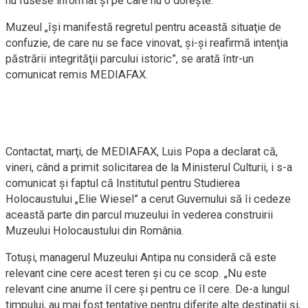
nu fusese informat şi pe care nu o doreşte.
Muzeul „îşi manifestă regretul pentru această situaţie de
confuzie, de care nu se face vinovat, şi-şi reafirmă intenţia
păstrării integrităţii parcului istoric”, se arată într-un
comunicat remis MEDIAFAX.
Contactat, marţi, de MEDIAFAX, Luis Popa a declarat că,
vineri, când a primit solicitarea de la Ministerul Culturii, i s-a
comunicat şi faptul că Institutul pentru Studierea
Holocaustului „Elie Wiesel” a cerut Guvernului să îi cedeze
această parte din parcul muzeului în vederea construirii
Muzeului Holocaustului din România.
Totuşi, managerul Muzeului Antipa nu consideră că este
relevant cine cere acest teren şi cu ce scop. „Nu este
relevant cine anume îl cere şi pentru ce îl cere. De-a lungul
timpului, au mai fost tentative pentru diferite alte destinaţii şi,