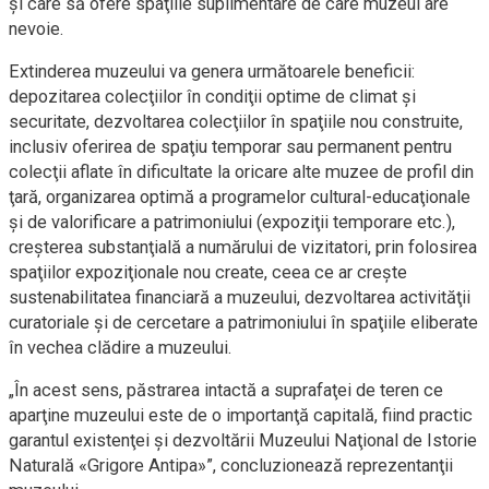
şi care să ofere spaţiile suplimentare de care muzeul are
nevoie.
Extinderea muzeului va genera următoarele beneficii:
depozitarea colecţiilor în condiţii optime de climat şi
securitate, dezvoltarea colecţiilor în spaţiile nou construite,
inclusiv oferirea de spaţiu temporar sau permanent pentru
colecţii aflate în dificultate la oricare alte muzee de profil din
ţară, organizarea optimă a programelor cultural-educaţionale
şi de valorificare a patrimoniului (expoziţii temporare etc.),
creşterea substanţială a numărului de vizitatori, prin folosirea
spaţiilor expoziţionale nou create, ceea ce ar creşte
sustenabilitatea financiară a muzeului, dezvoltarea activităţii
curatoriale şi de cercetare a patrimoniului în spaţiile eliberate
în vechea clădire a muzeului.
„În acest sens, păstrarea intactă a suprafaţei de teren ce
aparţine muzeului este de o importanţă capitală, fiind practic
garantul existenţei şi dezvoltării Muzeului Naţional de Istorie
Naturală «Grigore Antipa»”, concluzionează reprezentanţii