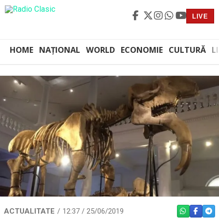
LIVE
HOME
NAȚIONAL
WORLD
ECONOMIE
CULTURĂ
L
ACTUALITATE
12:37 / 25/06/2019
WHATSAPP
FACEBO
TEL