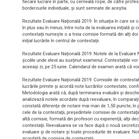
fiecare lucrare în parte, cu cerneală roșie, de către profe
borderourile individuale, și sunt semnate de aceștia.
Rezultate Evaluare Națională 2019. În situația în care se
în plus sau în minus, între nota de la evaluarea inițială și 
contestații numește o a treia comisie formată din alți doi 
inițial lucrările în centrul de contestații.
Rezultate Evaluare Națională 2019. Notele de la Evaluare Na
școlile unde elevii au susținut examenul. Contestațiile vo
aceeași zi, pe 25 iunie. Calendarul de examen arată că vor 
Rezultate Evaluare Națională 2019. Comisiile de contestaţ
lucrările primite şi acordă note lucrărilor contestate, co
Metodologia arată că, după terminarea evaluării şi deschid
analizează notele acordate după reevaluare, în comparaţie c
constată diferenţe de notare mai mari de 1,50 puncte, în pl
cele de la contestaţii, preşedintele comisiei de contestaţi
altă comisie, formată din profesori cu experienţă, alţii decâ
contestaţii. Reevaluarea se va face după o nouă secretiza
evaluare şi de notare şi toate procedurile de evaluare. No
acordată de comisia de contestaţii.