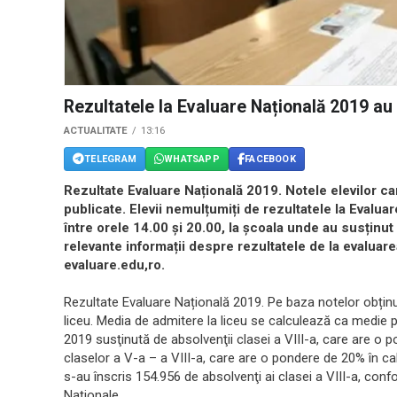
Rezultatele la Evaluare Națională 2019 au 
ACTUALITATE
13:16
TELEGRAM
WHATSAPP
FACEBOOK
Rezultate Evaluare Națională 2019. Notele elevilor ca
publicate. Elevii nemulțumiți de rezultatele la Evalu
între orele 14.00 și 20.00, la școala unde au susțin
relevante informații despre rezultatele de la evaluare
evaluare.edu,ro.
Rezultate Evaluare Națională 2019. Pe baza notelor obținut
liceu. Media de admitere la liceu se calculează ca medie 
2019 susţinută de absolvenţii clasei a VIII-a, care are o 
claselor a V-a – a VIII-a, care are o pondere de 20% în c
s-au înscris 154.956 de absolvenţi ai clasei a VIII-a, confo
Naţionale.