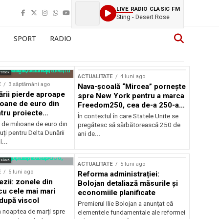
LIVE RADIO CLASIC FM
Sting - Desert Rose
SPORT
RADIO
rstock
ACTUALITATE
4 luni ago
E
3 săptămâni ago
Nava-școală “Mircea” pornește
ării pierde aproape
spre New York pentru a marca
ioane de euro din
Freedom250, cea de-a 250-a
tru proiecte
aniversare a Statelor Unite
În contextul în care Statele Unite se
de milioane de euro din
pregătesc să sărbătorească 250 de
ți pentru Delta Dunării
ani de...
...
rstock
ACTUALITATE
5 luni ago
E
5 luni ago
Reforma administrației:
ezii: zonele din
Bolojan detaliază măsurile și
u cele mai mari
economiile planificate
după viscol
Premierul Ilie Bolojan a anunțat că
n noaptea de marți spre
elementele fundamentale ale reformei