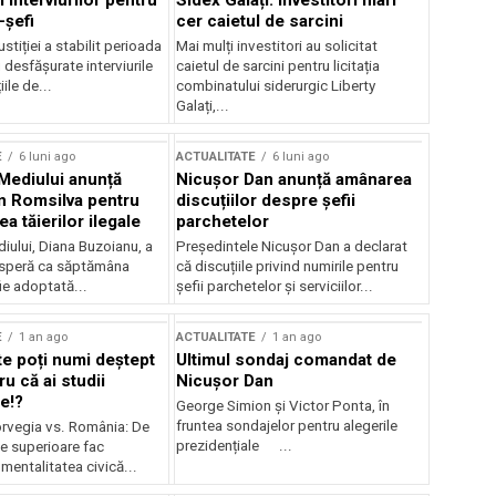
 interviurilor pentru
Sidex Galați: Investitori mari
-șefi
cer caietul de sarcini
stiției a stabilit perioada
Mai mulți investitori au solicitat
i desfășurate interviurile
caietul de sarcini pentru licitația
ile de...
combinatului siderurgic Liberty
Galați,...
E
6 luni ago
ACTUALITATE
6 luni ago
 Mediului anunță
Nicușor Dan anunță amânarea
n Romsilva pentru
discuțiilor despre șefii
 tăierilor ilegale
parchetelor
iului, Diana Buzoianu, a
Președintele Nicușor Dan a declarat
 speră ca săptămâna
că discuțiile privind numirile pentru
fie adoptată...
șefii parchetelor și serviciilor...
E
1 an ago
ACTUALITATE
1 an ago
te poți numi deștept
Ultimul sondaj comandat de
u că ai studii
Nicușor Dan
e!?
George Simion și Victor Ponta, în
fruntea sondajelor pentru alegerile
rvegia vs. România: De
prezidențiale ...
le superioare fac
 mentalitatea civică...