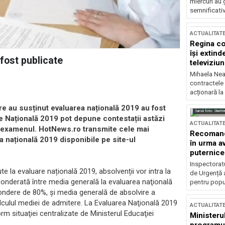
miercuri au 
semnificati
ACTUALITAT
Regina co
își extind
fost publicate
televiziun
Mihaela Nea
contractele 
acționară la
re au susținut evaluarea națională 2019 au fost
Sursă foto: Shutte
are Națională 2019 pot depune contestații astăzi
ACTUALITAT
ut examenul. HotNews.ro transmite cele mai
Recomandă
a națională 2019 disponibile pe site-ul
în urma av
puternice
Inspectoratu
e la evaluare națională 2019, absolvenții vor intra la
de Urgență 
ponderată între media generală la evaluarea naţională
pentru popula
pondere de 80%, şi media generală de absolvire a
alculul mediei de admitere. La Evaluarea Naţională 2019
ACTUALITAT
rm situaţiei centralizate de Ministerul Educaţiei
Ministerul