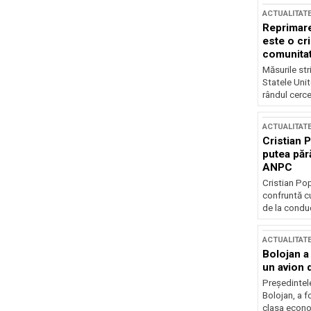
ACTUALITAT
Reprimare
este o cri
comunitate
Măsurile stri
Statele Unit
rândul cerce
ACTUALITAT
Cristian 
putea păr
ANPC
Cristian Po
confruntă cu
de la conduc
ACTUALITAT
Bolojan a
un avion d
Președintele
Bolojan, a f
clasa econom