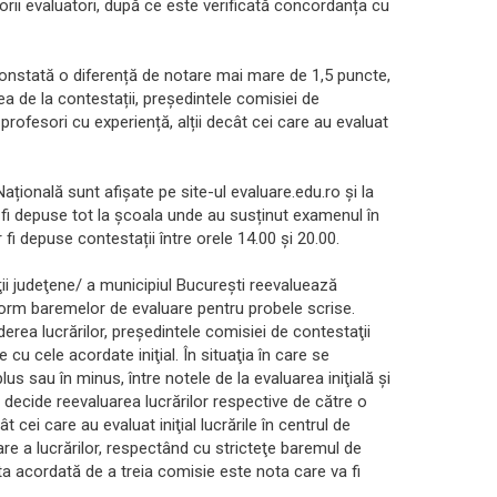
sorii evaluatori, după ce este verificată concordanța cu
 constată o diferență de notare mai mare de 1,5 puncte,
cea de la contestații, președintele comisiei de
profesori cu experiență, alții decât cei care au evaluat
țională sunt afișate pe site-ul evaluare.edu.ro și la
r fi depuse tot la școala unde au susținut examenul în
fi depuse contestații între orele 14.00 și 20.00.
ii judeţene/ a municipiul Bucureşti reevaluează
nform baremelor de evaluare pentru probele scrise.
erea lucrărilor, preşedintele comisiei de contestaţii
u cele acordate iniţial. În situaţia în care se
us sau în minus, între notele de la evaluarea iniţială şi
i decide reevaluarea lucrărilor respective de către o
t cei care au evaluat iniţial lucrările în centrul de
re a lucrărilor, respectând cu stricteţe baremul de
ta acordată de a treia comisie este nota care va fi