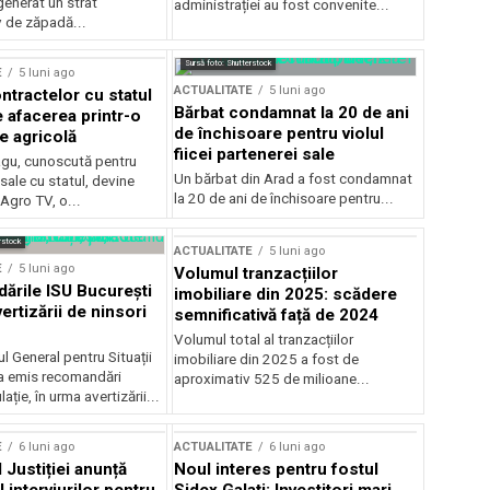
generat un strat
administrației au fost convenite...
v de zăpadă...
Sursă foto: Shutterstock
E
5 luni ago
ACTUALITATE
5 luni ago
ntractelor cu statul
Bărbat condamnat la 20 de ani
e afacerea printr-o
de închisoare pentru violul
e agricolă
fiicei partenerei sale
gu, cunoscută pentru
Un bărbat din Arad a fost condamnat
sale cu statul, devine
la 20 de ani de închisoare pentru...
 Agro TV, o...
rstock
ACTUALITATE
5 luni ago
E
5 luni ago
Volumul tranzacțiilor
rile ISU București
imobiliare din 2025: scădere
ertizării de ninsori
semnificativă față de 2024
Volumul total al tranzacțiilor
l General pentru Situații
imobiliare din 2025 a fost de
a emis recomandări
aproximativ 525 de milioane...
ție, în urma avertizării...
E
6 luni ago
ACTUALITATE
6 luni ago
 Justiției anunță
Noul interes pentru fostul