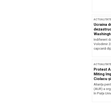
ACTUALITAT
Ucraina d
dezastruo
Washingto
incertitud
Indiferent d
Volodimir Ze
capcană dip
ACTUALITAT
Protest A
Miting îm
Ciolacu ș
Victoriei
Alianța pen
(AUR) a org
în Piața Univ