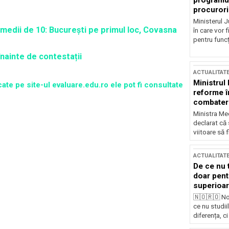
programul
procurori
Ministerul Ju
 medii de 10: București pe primul loc, Covasna
în care vor f
pentru funcți
înainte de contestații
ACTUALITAT
Ministrul
ate pe site-ul evaluare.edu.ro ele pot fi consultate
reforme î
combaterea
Ministra Med
declarat că
viitoare să 
ACTUALITAT
De ce nu 
doar pentr
superioar
🇳🇴🇷🇴 No
ce nu studii
diferența, ci