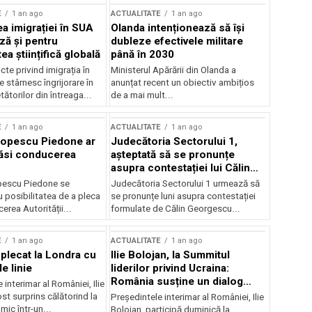
E
1 an ago
ACTUALITATE
1 an ago
a imigrației în SUA
Olanda intenționează să își
ză și pentru
dubleze efectivele militare
a științifică globală
până în 2030
cte privind imigrația în
Ministerul Apărării din Olanda a
e stârnesc îngrijorare în
anunțat recent un obiectiv ambițios
tătorilor din întreaga...
de a mai mult...
E
1 an ago
ACTUALITATE
1 an ago
Popescu Piedone ar
Judecătoria Sectorului 1,
ăsi conducerea
așteptată să se pronunțe
asupra contestației lui Călin
Georgescu privind controlul
pescu Piedone se
Judecătoria Sectorului 1 urmează să
judiciar
 posibilitatea de a pleca
se pronunțe luni asupra contestației
erea Autorității...
formulate de Călin Georgescu...
E
1 an ago
ACTUALITATE
1 an ago
 plecat la Londra cu
Ilie Bolojan, la Summitul
e linie
liderilor privind Ucraina:
România susține un dialog
 interimar al României, Ilie
transatlantic pentru securitate
ost surprins călătorind la
Președintele interimar al României, Ilie
și stabilitate
ic într-un...
Bolojan, participă duminică la