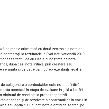
ează ca medie aritmetică cu două zecimale a notelor
un contestații la rezultatele la Evaluare Națională 2019
ionează faptul că au luat la cunoștință că nota
ica, după caz, nota inițială, prin creștere sau
 semnată și de către părinții/reprezentanții legali al
de soluționare a contestaților este nota definitivă,
e nota acordată în etapa de evaluare inițială a lucrării.
a obținută de candidat la proba respectivă.
ărilor scrise și de rezolvare a contestațiilor, în cazul în
 mică sau egală cu 1 punct, notele obținute se trec, pe