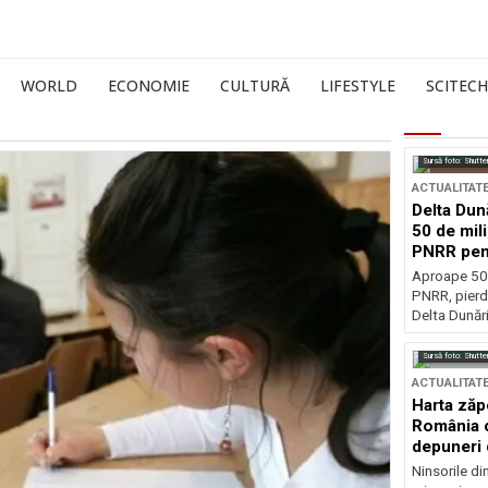
WORLD
ECONOMIE
CULTURĂ
LIFESTYLE
SCITECH
Sursă foto: Shutte
ACTUALITAT
Delta Dun
50 de mil
PNRR pen
esențiale
Aproape 50 
PNRR, pierdu
Delta Dunării
Sursă foto: Shutte
ACTUALITAT
Harta zăp
România c
depuneri 
Ninsorile di