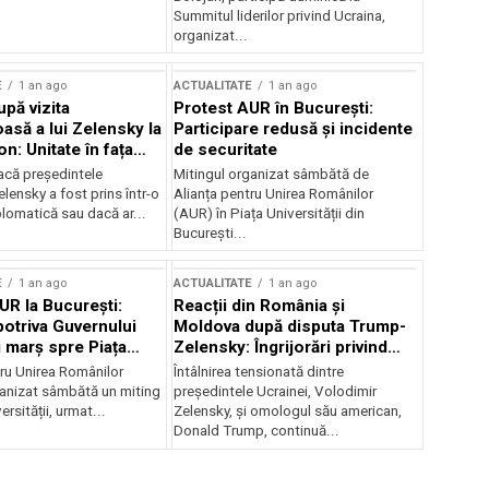
Summitul liderilor privind Ucraina,
organizat...
E
1 an ago
ACTUALITATE
1 an ago
upă vizita
Protest AUR în București:
asă a lui Zelensky la
Participare redusă și incidente
n: Unitate în fața
de securitate
inii
acă președintele
Mitingul organizat sâmbătă de
lensky a fost prins într-o
Alianța pentru Unirea Românilor
lomatică sau dacă ar...
(AUR) în Piața Universității din
București...
E
1 an ago
ACTUALITATE
1 an ago
UR la București:
Reacții din România și
potriva Guvernului
Moldova după disputa Trump-
i marș spre Piața
Zelensky: Îngrijorări privind
securitatea regională
tru Unirea Românilor
Întâlnirea tensionată dintre
anizat sâmbătă un miting
președintele Ucrainei, Volodimir
ersității, urmat...
Zelensky, și omologul său american,
Donald Trump, continuă...