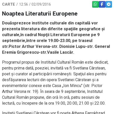
CARTE
12:56 / 02/09/2016
WHATSAPP
FACEBO
TEL
Noaptea Literaturii Europene
Douăsprezece institute culturale din capitală vor
prezenta literatura din diferite spaţiile geografice şi
culturale,în cadrul Nopţii Literaturii Europene pe 9
septembrie,între orele 19.00-23.00, pe traseul
str.Pictor Arthur Verona-str. Dionisie Lupu-str. General
Eremia Grigorescu-str.Vasile Lascăr.
Programul propus de Institutul Cultural Român este dedicat,
pentru prima dată, poeziei; invitată va fi Svetlana Cârstean,
poet şi curator al participării româneşti. Spaţiul ales pentru
desfăşurarea lecturii din opera Svetlanei Cârstean şi a
evenimentelor conexe este Casa „Ion Mincu" (str. Pictor
Arthur Verona nr. 19). În seara de 9 septembrie, Institutul
Cultural Român propune, din oră în oră, patru sesiuni de
lectură, cu începere de la ora 19.00, 20.00, 21.00 şi 22.00.
Invitaţii Svetlanei Cârstean vor fi poeta Athena Farrokhzad