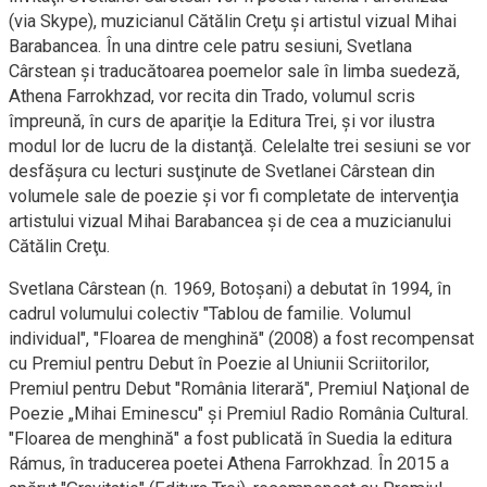
(via Skype), muzicianul Cătălin Creţu şi artistul vizual Mihai
Barabancea. În una dintre cele patru sesiuni, Svetlana
Cârstean şi traducătoarea poemelor sale în limba suedeză,
Athena Farrokhzad, vor recita din Trado, volumul scris
împreună, în curs de apariţie la Editura Trei, şi vor ilustra
modul lor de lucru de la distanţă. Celelalte trei sesiuni se vor
desfăşura cu lecturi susţinute de Svetlanei Cârstean din
volumele sale de poezie şi vor fi completate de intervenţia
artistului vizual Mihai Barabancea şi de cea a muzicianului
Cătălin Creţu.
Svetlana Cârstean (n. 1969, Botoşani) a debutat în 1994, în
cadrul volumului colectiv "Tablou de familie. Volumul
individual", "Floarea de menghină" (2008) a fost recompensat
cu Premiul pentru Debut în Poezie al Uniunii Scriitorilor,
Premiul pentru Debut "România literară", Premiul Naţional de
Poezie „Mihai Eminescu" şi Premiul Radio România Cultural.
"Floarea de menghină" a fost publicată în Suedia la editura
Rámus, în traducerea poetei Athena Farrokhzad. În 2015 a