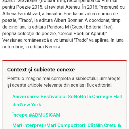
apărut "Gravitaţie" (Editura Trei), recompensat cu Premiul
pentru Poezie 2015, al revistei Ateneu. În 2016, împreună cu
Athena Farrokhzad, a lansat în Suedia un volum comun de
poezie, "Trado", la editura Albert Bonnier. A coordonat, timp
de cinci ani, la editura Pandora M (Grupul Editorial Trei),
propria colecţie de poezie, "Cercul Poeţilor Apăruţi".
Versiunea românească a volumului "Trado" va apărea, în luna
octombrie, la editura Nemira.
Context și subiecte conexe
Pentru o imagine mai completă a subiectului, urmărește
și aceste articole relevante din același flux editorial.
Aniversarea Festivalului SoNoRo la Carnegie Hall
din New York
Începe #ADMUSICAM
Mari interpreți/Mari Compozitori: Cătălin Crețu &