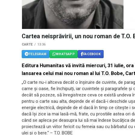
Cartea neisprăvirii, un nou roman de T.O.
CARTE
13:36
TELEGRAM
WHATSAPP
FACEBOOK
Editura Humanitas
vă invită miercuri, 31 iulie, ora
lansarea celui mai nou roman al lui T.O. Bobe,
Cart
„O carte nu-i altceva decât o înșiruire de cuvinte, de paragra
carne și oase, fie închipuiți, iar cuvintele și paragrafele ș
decât să pozeze, să înregistreze ceva ce există undeva în
pentru o carte sau alta, depinde de el dacă-i deschide uș
energie electrică, depinde de el dacă în timp ce citește i s
dacă își zice ia mai lasă-mă, frate, cu prostiile astea ori d
când se apleca pe deasupra lui să mai îndese bucățica de 
proiectează un viitor fericit cu femeia sau cu bărbatul cu 
ulei și o bere.“ – T.O. BOBE