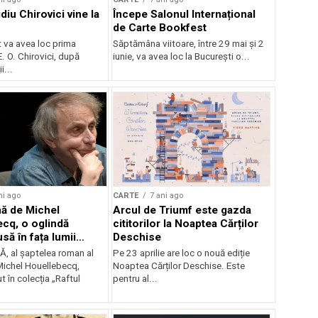
iu Chirovici vine la
Începe Salonul Internațional
de Carte Bookfest
 va avea loc prima
Săptămâna viitoare, între 29 mai și 2
E. O. Chirovici, după
iunie, va avea loc la București o...
i...
ni ago
CARTE
7 ani ago
ă de Michel
Arcul de Triumf este gazda
cq, o oglindă
cititorilor la Noaptea Cărților
să în fața lumii
Deschise
ane, din 15 mai în
 al șaptelea roman al
Pe 23 aprilie are loc o nouă ediție
 Michel Houellebecq,
Noaptea Cărților Deschise. Este
t în colecția „Raftul
pentru al...