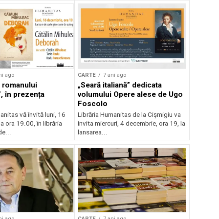
ni ago
CARTE
7 ani ago
 romanului
„Seară italiană” dedicata
, în prezența
volumului Opere alese de Ugo
Foscolo
nitas vă învită luni, 16
Librăria Humanitas de la Cișmigiu va
a ora 19.00, în librăria
invita miercuri, 4 decembrie, ora 19, la
e...
lansarea...
ni ago
CARTE
7 ani ago