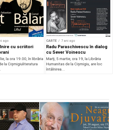
ni ago
CARTE
7 ani ago
lnire cu scriitori
Radu Paraschivescu în dialog
rani
cu Sever Voinescu
lie, la ora 19.00, în librăria
Marți, 5 martie, ora 19, la Librăria
e la Cișmigiuliteratura
Humanitas de la Cișmigiu, are loc
.
întâlnirea...
CARTE
8 a
fEstivalul
Libris