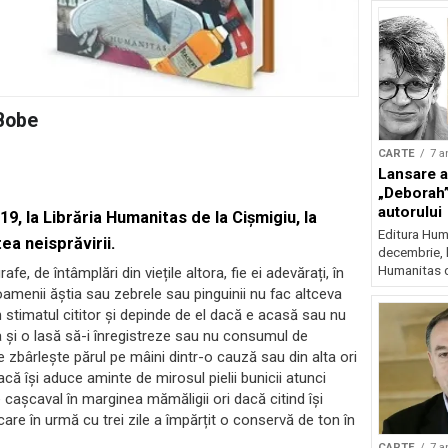
 Bobe
CARTE
7 a
Lansare a
„Deborah”
autorului
 19, la Librăria Humanitas de la Cișmigiu, la
Editura Huma
ea neisprăvirii
.
decembrie, l
Humanitas d
fe, de întâmplări din viețile altora, fie ei adevărați, în
i oamenii ăștia sau zebrele sau pinguinii nu fac altceva
 stimatul cititor și depinde de el dacă e acasă sau nu
a și o lasă să-i înregistreze sau nu consumul de
e zbârlește părul pe mâini dintr-o cauză sau din alta ori
acă își aduce aminte de mirosul pielii bunicii atunci
cașcaval în marginea mămăligii ori dacă citind își
care în urmă cu trei zile a împărțit o conservă de ton în
CARTE
7 a