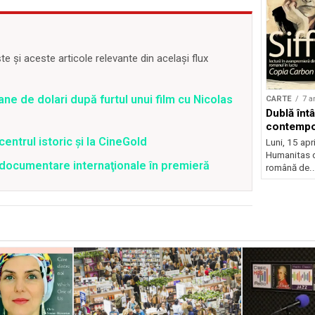
 și aceste articole relevante din același flux
ane de dolari după furtul unui film cu Nicolas
CARTE
7 a
Dublă întâ
contempo
centrul istoric și la CineGold
Luni, 15 apri
Humanitas d
4 documentare internaţionale în premieră
română de..