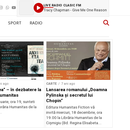
LIVE RADIO CLASIC FM
Tracy Chapman - Give Me One Reason
SPORT
RADIO
ni ago
CARTE
7 ani ago
ea” – în dezbatere la
Lansarea romanului „Doamna
Humanitas
Pylinska și secretul lui
Chopin“
nuarie, ora 19, sunteti
Librăria Humanitas de la
Editura Humanitas Fiction vă
..
invită miercuri, 18 decembrie, ora
19.00 la Librăria Humanitas de la
Cișmigiu (Bd. Regina Elisabeta...