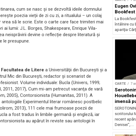
Eugen Ovid
astinarea, cum se nasc și se dezvoltă ideile domnului
Bookfest
rește poezia vieții de zi cu zi, a ritualului – un colaj
La Bookfest
r vrea să le scrie. Este o carte care face trimiteri mai
întâlnire cu 
ri ai lumii: J.L. Borges, Shakespeare, Enrique Vila-
apariţia Cărţi
eisprăvirii devine o reflecție despre literatură și
re le presupune.
 Facultatea de Litere
a Universităţii din Bucureşti și a
trul Mic din Bucureşti, redactor şi scenarist de
rofesionist. Volume individuale: Bucla (Univers, 1999;
CARTE
7 a
3, 2011, 2017), Cum mi-am petrecut vacanţa de vară
Serotonin
rom, 2005), Contorsionista (Humanitas, 2011). A
Houellebe
imensă pu
n antologiile Experimentul literar românesc postbelic
contempor
(Polirom, 2013), 111 cele mai frumoase poezii de
SEROTONINĂ,
librării
scriitorului
la a fost tradus în limbile germană și engleză, iar
recent apăru
orsionista au apărut în reviste sau antologii în
Denisei“,...