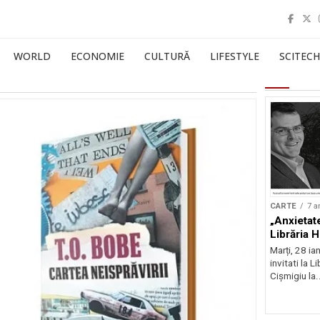
WORLD
ECONOMIE
CULTURĂ
LIFESTYLE
SCITECH
CARTE
7 a
„Anxietat
Librăria 
Marți, 28 ia
invitati la 
Cișmigiu la.