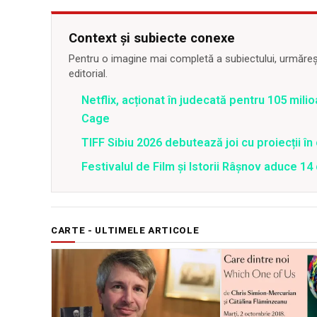
Context și subiecte conexe
Pentru o imagine mai completă a subiectului, urmărește
editorial.
Netflix, acționat în judecată pentru 105 milio
Cage
TIFF Sibiu 2026 debutează joi cu proiecții în 
Festivalul de Film şi Istorii Râşnov aduce 1
CARTE - ULTIMELE ARTICOLE