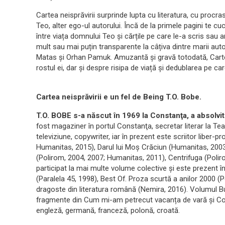
Cartea neisprăvirii surprinde lupta cu literatura, cu procr
Teo, alter ego-ul autorului. Încă de la primele pagini te cuce
între viața domnului Teo și cărțile pe care le-a scris sau a
mult sau mai puțin transparente la câțiva dintre marii auto
Matas și Orhan Pamuk. Amuzantă și gravă totodată, Cartea n
rostul ei, dar și despre risipa de viață și dedublarea pe ca
Cartea neisprăvirii e un fel de Being T.O. Bobe.
T.O. BOBE s-a născut în 1969 la Constanţa, a absolvit
fost magaziner în portul Constanţa, secretar literar la Tea
televiziune, copywriter, iar în prezent este scriitor liber-p
Humanitas, 2015), Darul lui Moş Crăciun (Humanitas, 200
(Polirom, 2004, 2007; Humanitas, 2011), Centrifuga (Poli
participat la mai multe volume colective și este prezent î
(Paralela 45, 1998), Best Of. Proza scurtă a anilor 2000 
dragoste din literatura română (Nemira, 2016). Volumul Buc
fragmente din Cum mi-am petrecut vacanța de vară și Cont
engleză, germană, franceză, polonă, croată.